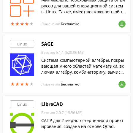
русов для вашей операционной систем
ы Linux. Также, имеет возможность обна
ружения вирусов, предназначенных для
★
★
★
★
★
★
★
★
★
★
других платформ.
Лицензия:
Бесплатно
SAGE
Linux
Версия: 6.1.1 (620.06 МБ)
Cистема компьютерной алгебры, покры
вающая много областей математики, вк
лючая алгебру, комбинаторику, вычисли
тельную математику и матанализ.
★
★
★
★
★
★
★
★
★
★
Лицензия:
Бесплатно
LibreCAD
Linux
Версия: 2.0.7 (15.56 МБ)
САПР для 2-мерного черчения и проект
ирования, создана на основе QCad.