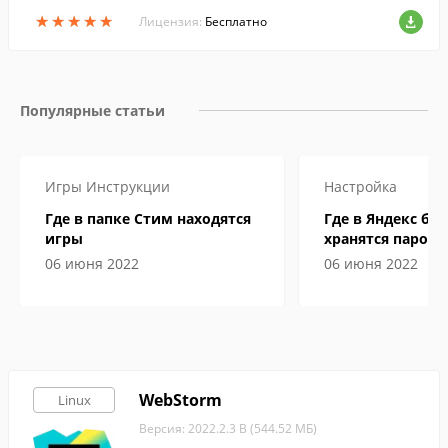
★
★
★
★
★
★
★
★
★
★
Лицензия:
Бесплатно
Популярные статьи
Игры
Инструкции
Настройка
Где в папке Стим находятся
Где в Яндекс бр
игры
хранятся пароли
06 июня 2022
06 июня 2022
WebStorm
Linux
Версия: 2022.2.3 B (544.52 МБ)