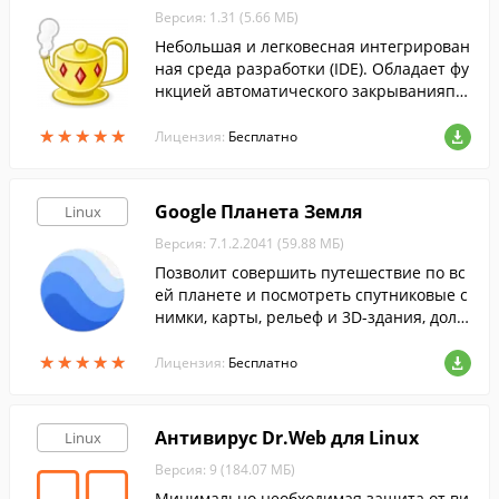
Версия: 1.31 (5.66 МБ)
Небольшая и легковесная интегрирован
ная среда разработки (IDE). Обладает фу
нкцией автоматического закрыванияпа
рных тегов HTML и XML.
★
★
★
★
★
★
★
★
★
★
Лицензия:
Бесплатно
Google Планета Земля
Linux
Версия: 7.1.2.2041 (59.88 МБ)
Позволит совершить путешествие по вс
ей планете и посмотреть спутниковые с
нимки, карты, рельеф и 3D-здания, доле
теть до дальних галактик и погрузиться
★
★
★
★
★
★
★
★
★
★
в океанские впадины.
Лицензия:
Бесплатно
Антивирус Dr.Web для Linux
Linux
Версия: 9 (184.07 МБ)
Минимально необходимая защита от ви