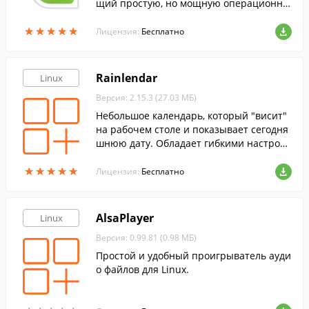
щий простую, но мощную операционну
ю систему, которая подходит как всех по
★
★
★
★
★
★
★
★
★
★
льзователей.
Лицензия:
Бесплатно
Rainlendar
Linux
Версия: 2.15.3 (27.03 МБ)
Небольшое календарь, который "висит"
на рабочем столе и показывает сегодня
шнюю дату. Обладает гибкими настройк
ами и потребляет совсем немного ресур
★
★
★
★
★
★
★
★
★
★
сов.
Лицензия:
Бесплатно
AlsaPlayer
Linux
Версия: 0.99.81 (0.98 МБ)
Простой и удобный проигрыватель ауди
о файлов для Linux.