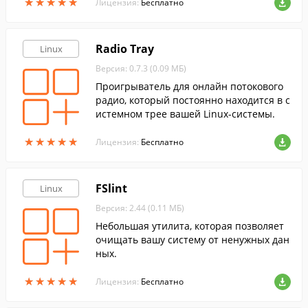
★
★
★
★
★
★
★
★
★
★
Лицензия:
Бесплатно
Radio Tray
Linux
Версия: 0.7.3 (0.09 МБ)
Проигрыватель для онлайн потокового
радио, который постоянно находится в с
истемном трее вашей Linux-системы.
★
★
★
★
★
★
★
★
★
★
Лицензия:
Бесплатно
FSlint
Linux
Версия: 2.44 (0.11 МБ)
Небольшая утилита, которая позволяет
очищать вашу систему от ненужных дан
ных.
★
★
★
★
★
★
★
★
★
★
Лицензия:
Бесплатно