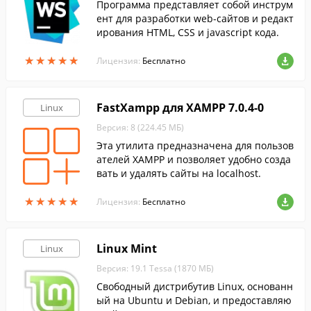
Программа представляет собой инструм
ент для разработки web-сайтов и редакт
ирования HTML, CSS и javascript кода.
★
★
★
★
★
★
★
★
★
★
Лицензия:
Бесплатно
FastXampp для XAMPP 7.0.4-0
Linux
Версия: 8 (224.45 МБ)
Эта утилита предназначена для пользов
ателей XAMPP и позволяет удобно созда
вать и удалять сайты на localhost.
★
★
★
★
★
★
★
★
★
★
Лицензия:
Бесплатно
Linux Mint
Linux
Версия: 19.1 Tessa (1870 МБ)
Свободный дистрибутив Linux, основанн
ый на Ubuntu и Debian, и предоставляю