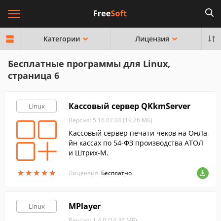
Категории
Лицензия
Бесплатные программы для Linux,
страница 6
Кассовый сервер QKkmServer
Linux
Версия: 5.16.07.04 (19.26 МБ)
Кассовый сервер печати чеков на ОнЛа
йн кассах по 54-ФЗ производства АТОЛ
и Штрих-М.
★
★
★
★
★
★
★
★
★
★
Лицензия:
Бесплатно
MPlayer
Linux
Версия: 1.4.0 (14.36 МБ)