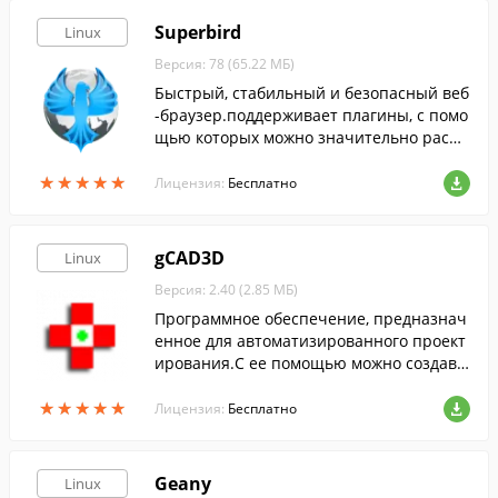
Superbird
Linux
Версия: 78 (65.22 МБ)
Быстрый, стабильный и безопасный веб
-браузер.поддерживает плагины, с помо
щью которых можно значительно расш
ирить его возможности, добавив новые
★
★
★
★
★
★
★
★
★
★
функции.
Лицензия:
Бесплатно
gCAD3D
Linux
Версия: 2.40 (2.85 МБ)
Программное обеспечение, предназнач
енное для автоматизированного проект
ирования.С ее помощью можно создава
ть трехмерные объекты разной степени
★
★
★
★
★
★
★
★
★
★
сложности.
Лицензия:
Бесплатно
Geany
Linux