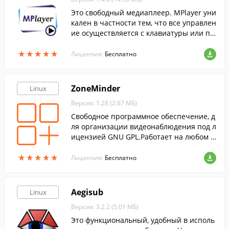
Это свободный медиаплеер. MPlayer уни
кален в частности тем, что все управлен
ие осуществляется с клавиатуры или пу
льта дистанционного управления (LIRC).
★
★
★
★
★
★
★
★
★
★
Лицензия:
Бесплатно
ZoneMinder
Linux
Версия: 1.28 (2.67 МБ)
Свободное программное обеспечение, д
ля организации видеонаблюдения под л
ицензией GNU GPL.Работает на любом д
истрибутиве Linux который поддержива
★
★
★
★
★
★
★
★
★
★
ет Video4Linux
Лицензия:
Бесплатно
Aegisub
Linux
Версия: 3.2.2 (5.01 МБ)
Это функциональный, удобный в исполь