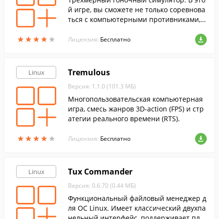
й игре, вы сможете не только соревнова
ться с компьютерными противниками,н
о и самостоятельно создавать их.
★
★
★
★
★
★
★
★
★
★
Лицензия:
Бесплатно
Tremulous
Linux
Версия: 1.1.0 (101.3 МБ)
Многопользовательская компьютерная
игра, смесь жанров 3D-action (FPS) и стр
атегии реального времени (RTS).
★
★
★
★
★
★
★
★
★
★
Лицензия:
Бесплатно
Tux Commander
Linux
Версия: 0.6.70 (0.44 МБ)
Функциональный файловый менеджер д
ля ОС Linux. Имеет классический двухпа
нельный интерфейс, поддерживает плаг