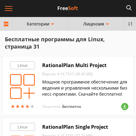
Категории
Лицензия
Бесплатные программы для Linux,
страница 31
RationalPlan Multi Project
Linux
Версия: 4.14.7331 (36.45 МБ)
Мощное программное обеспечение для
ведения и управления несколькими биз
несс-проектами. Скачайте бесплатно!
★
★
★
★
★
★
★
★
★
★
Лицензия:
Бесплатно
RationalPlan Single Project
Linux
Версия: 4.14.7331 (32.71 МБ)