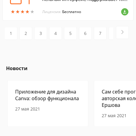
ины.
★
★
★
★
★
★
★
★
★
★
Лицензия:
Бесплатно
1
2
3
4
5
6
7
8
9
Новости
Приложение для дизайна
Сам себе прог
Canva: обзор функционала
авторская кол
Ершова
27 мая 2021
27 мая 2021