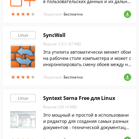
я пользовательских данных и их дальне
йшего хранения в «облаке».
★
★
★
★
★
★
★
★
★
★
Лицензия:
Бесплатно
SyncWall
Linux
Версия: 2.0 (1.87 МБ)
Эта утилита автоматически меняет обои
на рабочем столе компьютера и может с
инхронизировать смену обоев между не
сколькими компьютерами.
★
★
★
★
★
★
★
★
★
★
Лицензия:
Бесплатно
Syntext Serna Free для Linux
Linux
Версия: (30.14 МБ)
Это мощный и простой в использовани
и редактор для создания самых разных
документов - технической документаци
и, руководств пользователя, статей, книг