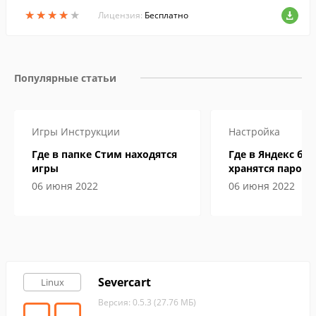
★
★
★
★
★
★
★
★
★
★
Лицензия:
Бесплатно
Популярные статьи
Игры
Инструкции
Настройка
Где в папке Стим находятся
Где в Яндекс бр
игры
хранятся пароли
06 июня 2022
06 июня 2022
Severcart
Linux
Версия: 0.5.3 (27.76 МБ)