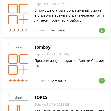
Версия: 1.1.6 (6.81 МБ)
С помощью этой программы вы сможет
е отмерять время потраченное на тот и
ли иной проект или работу.
★
★
★
★
★
★
★
★
★
★
Лицензия:
Бесплатно
Tomboy
Linux
Версия: 1.15.9 (6.38 МБ)
Программа для создания "липких" замет
ок.
★
★
★
★
★
★
★
★
★
★
Лицензия:
Бесплатно
TORCS
Linux
Версия: 1.3.7 (456.33 МБ)
Трехмерный гоночный симулятор. В это