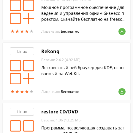
Мощное программное обеспечение для
ведения и управления одним бизнесс-п
роектом. Скачайте бесплатно на freesof
t.ru!
★
★
★
★
★
★
★
★
★
★
Лицензия:
Бесплатно
Rekonq
Linux
Версия: 2.4.2 (4.92 МБ)
Легковесный веб браузер для KDE, осно
ванный на WebKit.
★
★
★
★
★
★
★
★
★
★
Лицензия:
Бесплатно
restore CD/DVD
Linux
Версия: 1.06 (13.25 МБ)
Программа, позволяющая создавать заг