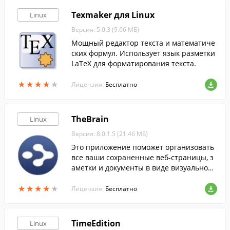
Texmaker для Linux
Linux
Версия: 5.0.3 (9.66 МБ)
Мощный редактор текста и математиче
ских формул. Использует язык разметки
LaTeX для форматирования текста.
★
★
★
★
★
★
★
★
★
★
Лицензия:
Бесплатно
TheBrain
Linux
Версия: 8.0.1.5 (21.46 МБ)
Это приложение поможет организовать
все ваши сохраненные веб-страницы, з
аметки и документы в виде визуальной
карты.
★
★
★
★
★
★
★
★
★
★
Лицензия:
Бесплатно
TimeEdition
Linux