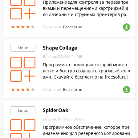
Приложениедля контроля за перезапра
вками и перемещениями картриджей д
ля лазерных и струйных принтеров раз
личных производителей.
★
★
★
★
★
★
★
★
★
★
Лицензия:
Бесплатно
Shape Collage
Linux
Версия: 2.5.3 (0.44 МБ)
Программа, с помощью которой можно
легко и быстро создавать красивые колл
ажи. Скачайте бесплатно на freesoft.ru!
★
★
★
★
★
★
★
★
★
★
Лицензия:
Бесплатно
SpiderOak
Linux
Версия: 6.1.5 (25.64 МБ)
Программное обеспечение, которое пре
дназначено для резервного копировани