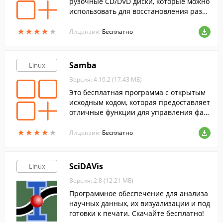
рузочные CD/DVD диски, которые можно
использовать для восстановления разде
лов жесткого диска.
★
★
★
★
★
★
★
★
★
★
Лицензия:
Бесплатно
Samba
Linux
Версия: 4.10.2 (17.43 МБ)
Это бесплатная программа с открытым
исходным кодом, которая предоставляет
отличные функции для управления фай
лами и печатью для клиентов SMB/CIFS.
★
★
★
★
★
★
★
★
★
★
Лицензия:
Бесплатно
SciDAVis
Linux
Версия: 2.8 (12.21 МБ)
Программное обеспечение для анализа
научных данных, их визуализации и под
готовки к печати. Скачайте бесплатно!