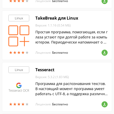
★
★
★
★
★
★
★
★
★
★
и многих других.
Лицензия:
Бесплатно
TakeBreak для Linux
Linux
Версия: 1.1.16 (0.54 МБ)
Простая программа, помогающая, если г
лаза устают при долгой работе за компь
ютером. Периодически напоминает о н
еобходимости сделать перерыв.
★
★
★
★
★
★
★
★
★
★
Лицензия:
Бесплатно
Tesseract
Linux
Версия: 5.3.2 (1.83 МБ)
Программа для распознавания текстов.
В настоящий момент программа умеет
работать с UTF-8, а поддержка различны
х языков осуществляется с помощью до
★
★
★
★
★
★
★
★
★
★
полнительных модулей.
Лицензия:
Бесплатно