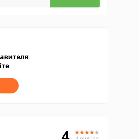
тавителя
йте
4
1 оценка