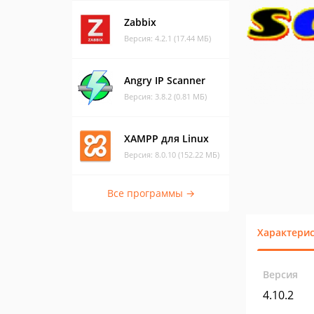
Zabbix
Версия: 4.2.1 (17.44 МБ)
Angry IP Scanner
Версия: 3.8.2 (0.81 МБ)
XAMPP для Linux
Версия: 8.0.10 (152.22 МБ)
Все программы →
Характери
Версия
4.10.2