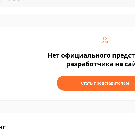
Нет официального предс
разработчика на са
Стать представителем
нг