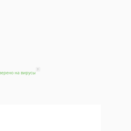
?
верено на вирусы