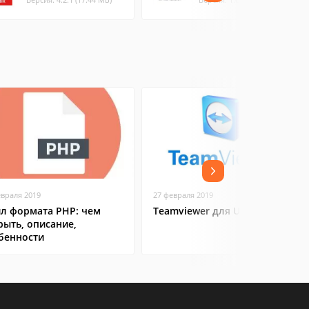
евраля 2019
27 февраля 2019
л формата PHP: чем
Teamviewer для Ubuntu
рыть, описание,
бенности