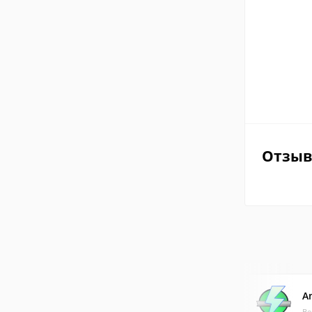
Отзы
A
Ве