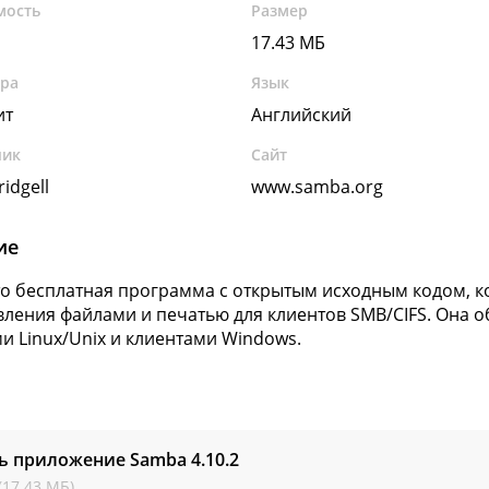
мость
Размер
17.43 МБ
ура
Язык
ит
Английский
чик
Сайт
idgell
www.samba.org
ие
о бесплатная программа с открытым исходным кодом, к
вления файлами и печатью для клиентов SMB/CIFS. Она 
и Linux/Unix и клиентами Windows.
ть приложение Samba
4.10.2
(17.43 МБ)