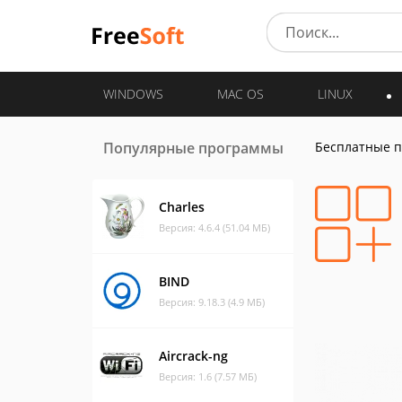
WINDOWS
MAC OS
LINUX
Популярные программы
Бесплатные 
Charles
Версия: 4.6.4 (51.04 МБ)
BIND
Версия: 9.18.3 (4.9 МБ)
Aircrack-ng
Версия: 1.6 (7.57 МБ)