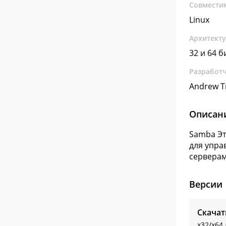
Совмести
Linux
Архитект
32 и 64 б
Разработ
Andrew Tr
Описан
Samba Эт
для упра
серверам
Версии
Скача
x32/x64