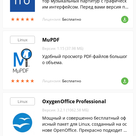
тор музыкальных партитур с графическ
им интерфейсом. Перед вами версия пр
ограммы для Linux.
★
★
★
★
★
★
★
★
★
★
Лицензия:
Бесплатно
MuPDF
Linux
Версия: 1.15 (37.98 МБ)
Удобный просмотр PDF-файлов большог
о объема.
★
★
★
★
★
★
★
★
★
★
Лицензия:
Бесплатно
OxygenOffice Professional
Linux
Версия: 3.2.1 (1062.58 МБ)
Мощный и совершенно бесплатный оф
исный пакет для Linux, созданный на ос
нове OpenOffice. Прекрасно подходит дл