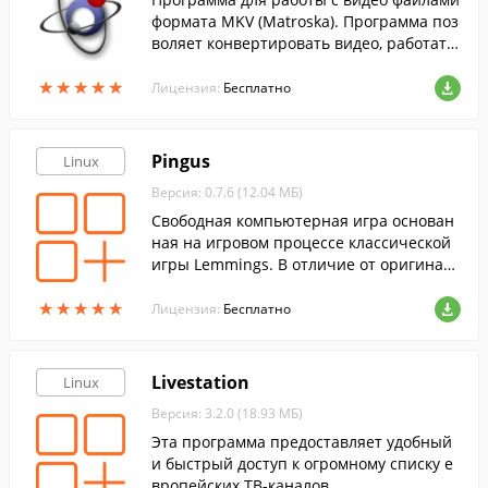
формата MKV (Matroska). Программа поз
воляет конвертировать видео, работать
со звуковыми дорожками и субтитрами
★
★
★
★
★
★
★
★
★
★
и т.п.
Лицензия:
Бесплатно
Pingus
Linux
Версия: 0.7.6 (12.04 МБ)
Cвободная компьютерная игра основан
ная на игровом процессе классической
игры Lemmings. В отличие от оригинала
главными героями в ней являются пинг
★
★
★
★
★
★
★
★
★
★
вины, а не лемминги.
Лицензия:
Бесплатно
Livestation
Linux
Версия: 3.2.0 (18.93 МБ)
Эта программа предоставляет удобный
и быстрый доступ к огромному списку е
вропейских ТВ-каналов.