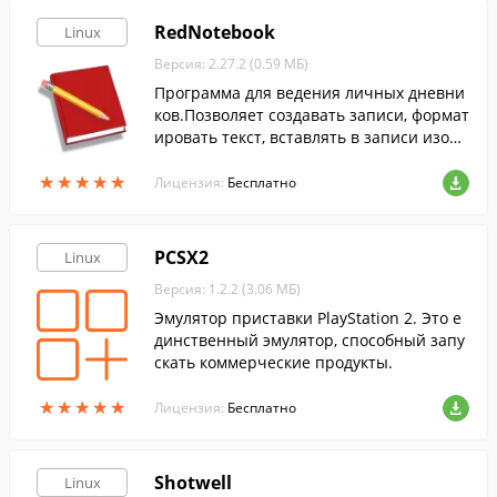
RedNotebook
Linux
Версия: 2.27.2 (0.59 МБ)
Программа для ведения личных дневни
ков.Позволяет создавать записи, формат
ировать текст, вставлять в записи изобр
ажения, добавлять файлы и веб-ссылки.
★
★
★
★
★
★
★
★
★
★
Лицензия:
Бесплатно
PCSX2
Linux
Версия: 1.2.2 (3.06 МБ)
Эмулятор приставки PlayStation 2. Это е
динственный эмулятор, способный запу
скать коммерческие продукты.
★
★
★
★
★
★
★
★
★
★
Лицензия:
Бесплатно
Shotwell
Linux