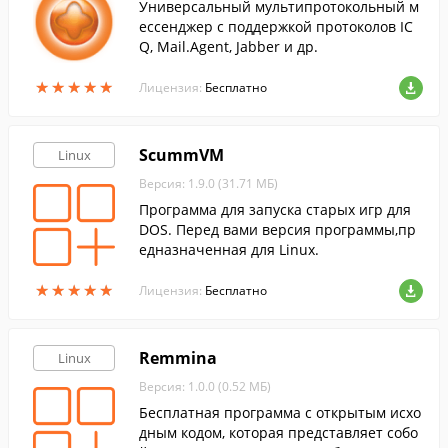
Универсальный мультипротокольный м
ессенджер с поддержкой протоколов IC
Q, Mail.Agent, Jabber и др.
★
★
★
★
★
★
★
★
★
★
Лицензия:
Бесплатно
ScummVM
Linux
Версия: 1.9.0 (31.71 МБ)
Программа для запуска старых игр для
DOS. Перед вами версия программы,пр
едназначенная для Linux.
★
★
★
★
★
★
★
★
★
★
Лицензия:
Бесплатно
Remmina
Linux
Версия: 1.0.0 (0.52 МБ)
Бесплатная программа с открытым исхо
дным кодом, которая представляет собо