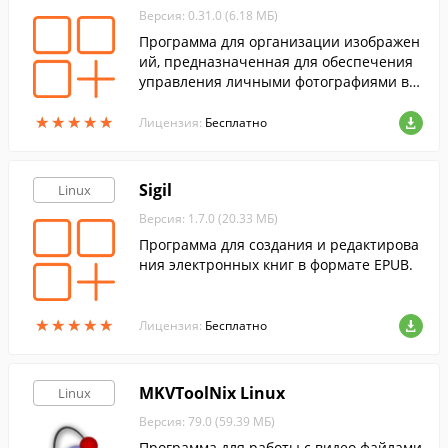
Версия: 0.31.0 (6.18 МБ)
Программа для организации изображен
ий, предназначенная для обеспечения
управления личными фотографиями в о
кружении рабочего стола GNOME.
★
★
★
★
★
★
★
★
★
★
Лицензия:
Бесплатно
Sigil
Linux
Версия: 1.7.0 (20.33 МБ)
Программа для создания и редактирова
ния электронных книг в формате EPUB.
★
★
★
★
★
★
★
★
★
★
Лицензия:
Бесплатно
MKVToolNix Linux
Linux
Версия: 79.0 (59.39 МБ)
Программа для работы с видео файлами