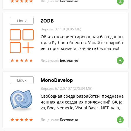
★
★
★
★
★
★
★
★
★
★
Лицензия:
Бесплатно
ZODB
Linux
Версия: 3.11.0 (0.05 МБ)
Объектно-ориентированная база данны
х для Python-объектов. Узнайте подробн
ее о программе и скачайте бесплатно!
★
★
★
★
★
★
★
★
★
★
Лицензия:
Бесплатно
MonoDevelop
Linux
Версия: 6.12.0.107 (278.34 МБ)
Свободная среда разработки, предназна
ченная для создания приложений C#, Ja
va, Boo, Nemerle, Visual Basic .NET, Vala, C
IL, C и C++.
★
★
★
★
★
★
★
★
★
★
Лицензия:
Бесплатно