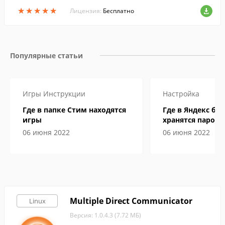
я работы с большинством типов докуме
★
★
★
★
★
★
★
★
★
★
нтов.
Лицензия:
Бесплатно
Популярные статьи
Игры
Инструкции
Настройка
Где в папке Стим находятся
Где в Яндекс бр
игры
хранятся пароли
06 июня 2022
06 июня 2022
Multiple Direct Communicator
Linux
Версия: 1.0.4.3 (7.72 МБ)