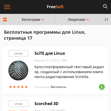
Категории
Лицензия
Бесплатные программы для Linux,
страница 17
SciTE для Linux
Linux
Версия: 5.1.0 (3.21 МБ)
Кроссплатформенный текстовый редакт
ор, созданный с использованием компо
нента редактирования Scintilla.
★
★
★
★
★
★
★
★
★
★
Лицензия:
Бесплатно
Scorched 3D
Linux
Версия: 44 (39.76 МБ)