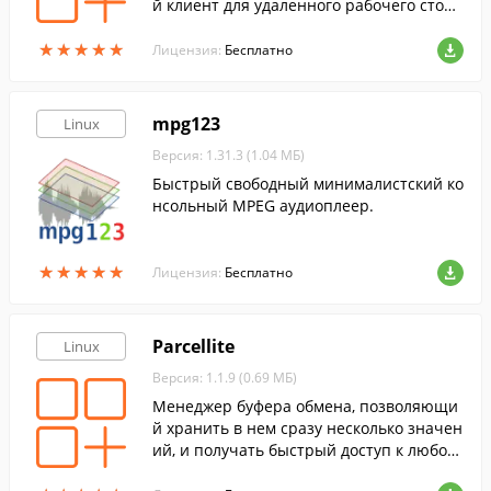
й клиент для удаленного рабочего стол
а.
★
★
★
★
★
★
★
★
★
★
Лицензия:
Бесплатно
mpg123
Linux
Версия: 1.31.3 (1.04 МБ)
Быстрый свободный минималистский ко
нсольный MPEG аудиоплеер.
★
★
★
★
★
★
★
★
★
★
Лицензия:
Бесплатно
Parcellite
Linux
Версия: 1.1.9 (0.69 МБ)
Менеджер буфера обмена, позволяющи
й хранить в нем сразу несколько значен
ий, и получать быстрый доступ к любом
у из них.