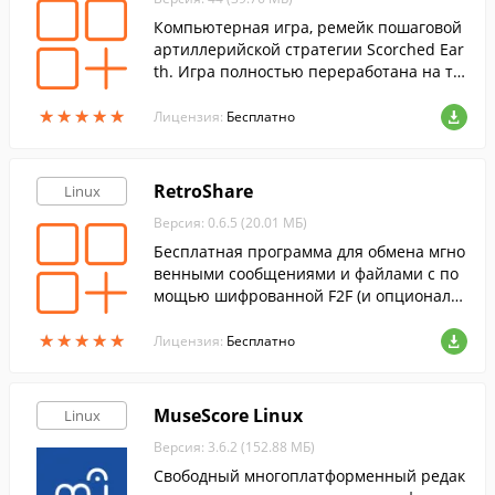
Компьютерная игра, ремейк пошаговой
артиллерийской стратегии Scorched Ear
th. Игра полностью переработана на тр
ёхмерную графику.
★
★
★
★
★
★
★
★
★
★
Лицензия:
Бесплатно
RetroShare
Linux
Версия: 0.6.5 (20.01 МБ)
Бесплатная программа для обмена мгно
венными сообщениями и файлами с по
мощью шифрованной F2F (и опциональ
но P2P) сети.
★
★
★
★
★
★
★
★
★
★
Лицензия:
Бесплатно
MuseScore Linux
Linux
Версия: 3.6.2 (152.88 МБ)
Свободный многоплатформенный редак