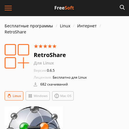
Бесплатные программы
Linux
Интернет
RetroShare
RetroShare
Для Linux
Версия:
0.6.5
Лицензия:
Бесплатно для Linux
682 скачиваний
Linux
Windows
Mac OS