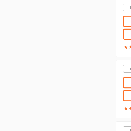
★
★
★
★