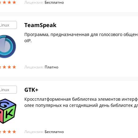
★
★
★
★
★
★
★
★
Лицензия:
Бесплатно
TeamSpeak
Linux
Программа, предназначенная для голосового общени
oIP.
★
★
★
★
★
★
★
★
Лицензия:
Платно
GTK+
Linux
Кроссплатформенная библиотека элементов интерфей
олее популярных на сегодняшний день библиотек дл
★
★
★
★
★
★
★
★
Лицензия:
Бесплатно