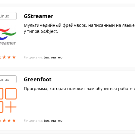
GStreamer
Linux
Мультимедийный фреймворк, написанный на языке
у типов GObject.
★
★
★
★
★
★
★
★
Лицензия:
Бесплатно
Greenfoot
Linux
Программа, которая поможет вам обучиться работе с
★
★
★
★
★
★
★
★
Лицензия:
Бесплатно