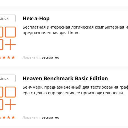
Hex-a-Hop
Linux
Бесплатная интересная логическая компьютерная и
предназначенная для Linux.
★
★
★
★
★
★
★
★
Лицензия:
Бесплатно
Heaven Benchmark Basic Edition
Linux
Бенчмарк, предназначенный для тестирования гра
ера с целью определения ее производительности.
★
★
★
★
★
★
★
★
Лицензия:
Бесплатно