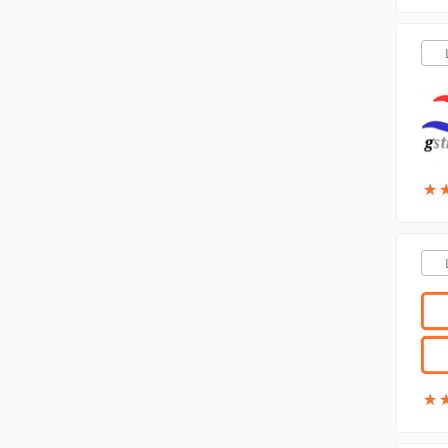
★
★
★
★