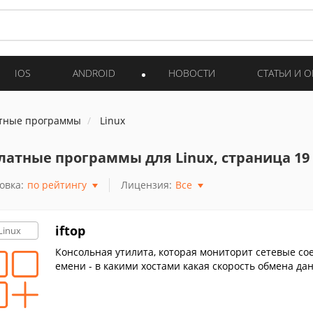
IOS
ANDROID
НОВОСТИ
СТАТЬИ И 
тные программы
Linux
латные программы для Linux, страница 19
овка:
по рейтингу
Лицензия:
Все
iftop
Linux
Консольная утилита, которая мониторит сетевые со
емени - в какими хостами какая скорость обмена да