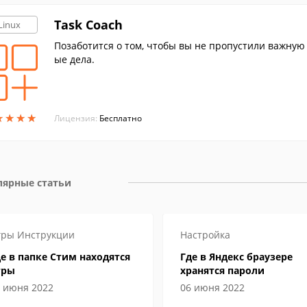
Task Coach
Linux
Позаботится о том, чтобы вы не пропустили важную
ые дела.
★
★
★
★
★
★
★
★
Лицензия:
Бесплатно
лярные статьи
гры
Инструкции
Настройка
е в папке Стим находятся
Где в Яндекс браузере
гры
хранятся пароли
 июня 2022
06 июня 2022