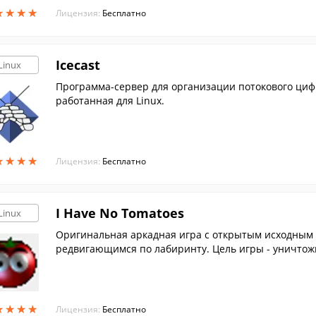
★
★
★
★
★
★
★
★
Лицензия:
Бесплатно
Icecast
Linux
Программа-сервер для организации потокового циф
работанная для Linux.
★
★
★
★
★
★
★
★
Лицензия:
Бесплатно
I Have No Tomatoes
Linux
Оригинальная аркадная игра с открытым исходным к
редвигающимся по лабиринту. Цель игры - уничтож
★
★
★
★
★
★
★
★
Лицензия:
Бесплатно