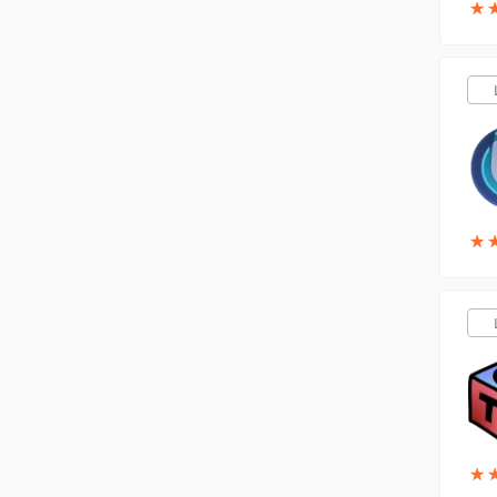
★
★
★
★
★
★