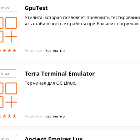
GpuTest
Linux
Утилита, которая позволяет проводить тестировани
ять стабильность их работы при больших нагрузках.
★
★
★
★
★
★
★
★
Лицензия:
Бесплатно
Terra Terminal Emulator
Linux
Терминал для ОС Linux.
★
★
★
★
★
★
★
★
Лицензия:
Бесплатно
Ancient Empires Lux
Linux