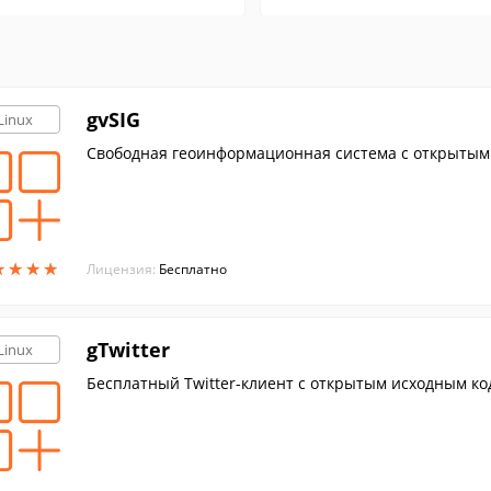
gvSIG
Linux
Свободная геоинформационная система с открытым
★
★
★
★
★
★
★
★
Лицензия:
Бесплатно
gTwitter
Linux
Бесплатный Twitter-клиент с открытым исходным к