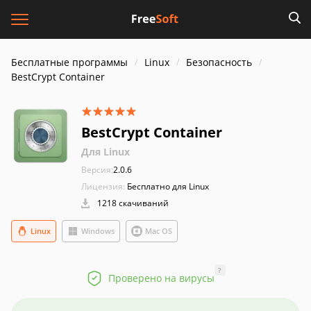
Бесплатные программы
Linux
Безопасность
BestCrypt Container
BestCrypt Container
Для Linux
Версия:
2.0.6
Лицензия:
Бесплатно для Linux
1218 скачиваний
Linux
Windows
Mac OS
?
Проверено на вирусы