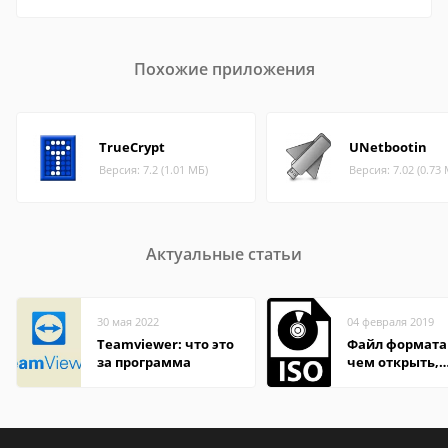
Похожие приложения
TrueCrypt
UNetbootin
Версия: 7.2 (1.01 МБ)
Версия: 7.02 (0.73
Актуальные статьи
30 мая 2022
04 февраля 2019
Teamviewer: что это
Файл формата 
за программа
чем открыть,
описание,
особенности