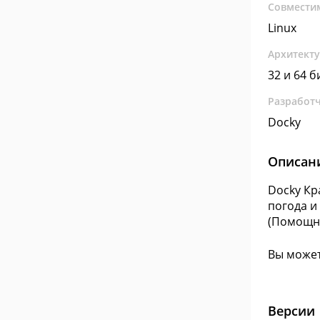
Совмести
Linux
Архитект
32 и 64 б
Разработ
Docky
Описан
Docky Кр
погода и
(Помощн
Вы может
Версии