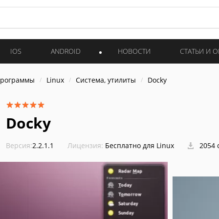
IOS
ANDROID
НОВОСТИ
СТАТЬИ И 
программы
Linux
Система, утилиты
Docky
Docky
Версия:
2.2.1.1
Лицензия:
Бесплатно для Linux
2054 