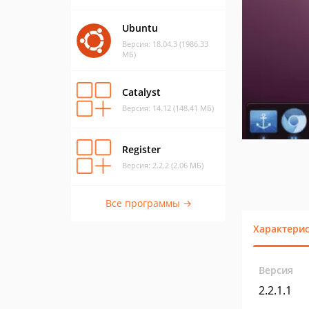
Ubuntu
Версия: 18.04.3 (1986.33
МБ)
Catalyst
Версия: 14.12 (148.41 МБ)
Register
Версия: 2.2.2 (2.06 МБ)
Все программы →
Характери
Версия
2.2.1.1