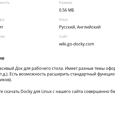
мость
Размер
0.56 МБ
ура
Язык
ит
Русский, Английский
чик
Сайт
wiki.go-docky.com
ие
асивый Док для рабочего стола. Имеет разные темы офо
 т.д.). Есть возможность расширить стандартный функц
иков).
е скачать Docky для Linux с нашего сайта совершенно б