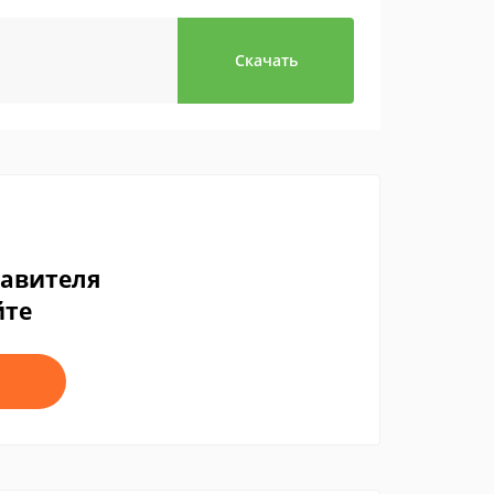
Скачать
тавителя
йте