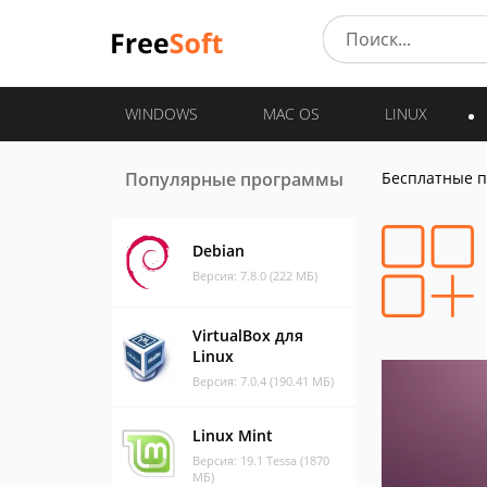
WINDOWS
MAC OS
LINUX
Популярные программы
Бесплатные 
Debian
Версия: 7.8.0 (222 МБ)
VirtualBox для
Linux
Версия: 7.0.4 (190.41 МБ)
Linux Mint
Версия: 19.1 Tessa (1870
МБ)