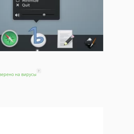
?
верено на вирусы