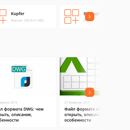
Kupfer
BackupPC
Версия: 208 (0.61 МБ)
Версия: 3.3.1 (0.53 МБ)
евраля 2019
27 февраля 2019
л формата DWG: чем
Файл формата xlsx: чем
рыть, описание,
открыть, описание,
бенности
особенности