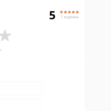
5
1 оценка
и