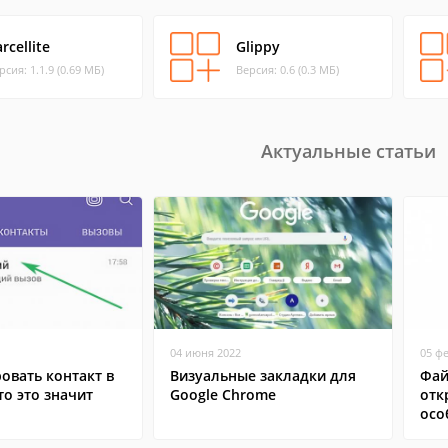
rcellite
Glippy
рсия: 1.1.9 (0.69 МБ)
Версия: 0.6 (0.3 МБ)
Актуальные статьи
04 июня 2022
05 ф
овать контакт в
Визуальные закладки для
Фай
то это значит
Google Chrome
отк
осо