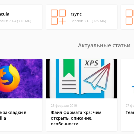
acula
rsync
рсия: 7.4.4 (3.16 МБ)
Версия: 3.1.1 (0.85 МБ)
Актуальные статьи
25 февраля 2019
27 ф
 закладки в
Файл формата xps: чем
Tea
lla
открыть, описание,
особенности