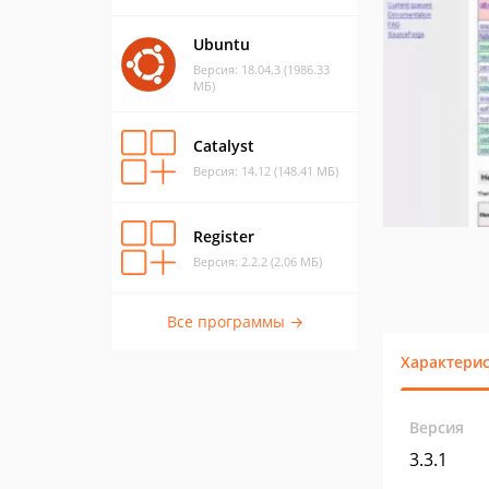
Ubuntu
Версия: 18.04.3 (1986.33
МБ)
Catalyst
Версия: 14.12 (148.41 МБ)
Register
Версия: 2.2.2 (2.06 МБ)
Все программы →
Характери
Версия
3.3.1