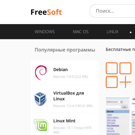
WINDOWS
MAC OS
LINUX
Популярные программы
Бесплатные 
Debian
Версия: 7.8.0 (222 МБ)
VirtualBox для
Linux
Версия: 7.0.4 (190.41 МБ)
Linux Mint
Версия: 19.1 Tessa (1870
МБ)