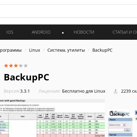
IOS
ANDROID
НОВОСТИ
СТАТЬИ И 
программы
Linux
Система, утилиты
BackupPC
BackupPC
Версия:
3.3.1
Лицензия:
Бесплатно для Linux
2239 с