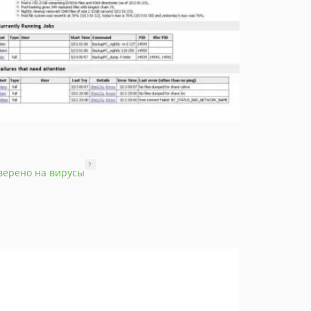
?
верено на вирусы