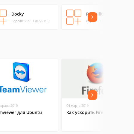
Docky
Parcellite
Версия: 2.2.1.1 (0.56 МБ)
Версия: 1.1.9 (0.69 МБ)
евраля 2019
04 марта 2019
mviewer для Ubuntu
Как ускорить Firefox