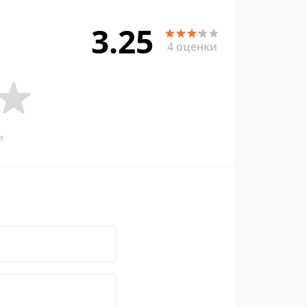
3.25
4 оценки
и