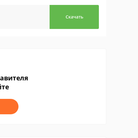
Скачать
тавителя
йте