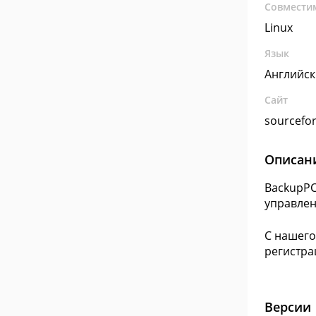
Совмести
Linux
Язык
Английс
Сайт
sourcefor
Описан
BackupPC
управлен
С нашего
регистра
Версии