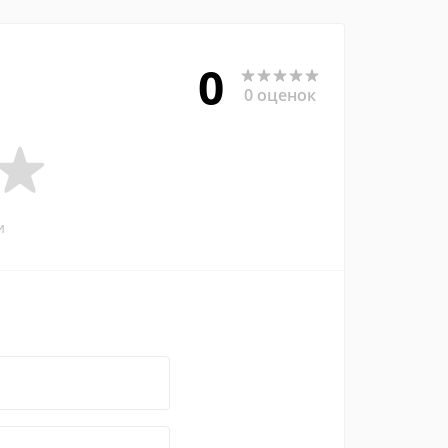
0
0 оценок
и