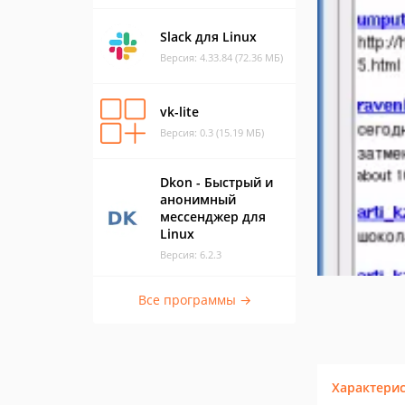
Slack для Linux
Версия: 4.33.84 (72.36 МБ)
vk-lite
Версия: 0.3 (15.19 МБ)
Dkon - Быстрый и
анонимный
мессенджер для
Linux
Версия: 6.2.3
Все программы →
Характери