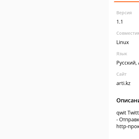
Версия
1.1
Совмести
Linux
Язык
Русский,
Сайт
arti.kz
Описан
qwit Twi
- Отправ
http-про