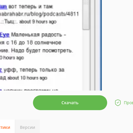
Скачать
Про
стики
Версии