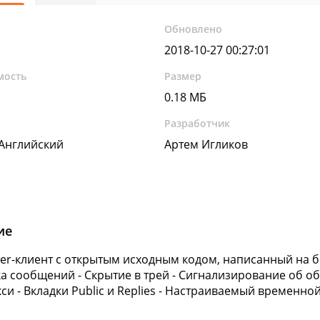
Обновлено
2018-10-27 00:27:01
мость
Размер
0.18 МБ
Разработчик
 Английский
Артем Игликов
ие
tter-клиент с открытым исходным кодом, написанный на
ка сообщений - Скрытие в трей - Сигнализирование об о
кси - Вкладки Public и Replies - Настраиваемый временн