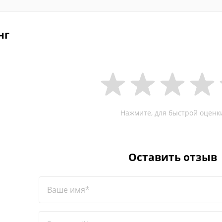
нг
Нажмите, для быстрой оценк
Оставить отзыв
Ваше имя*