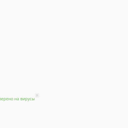
?
верено на вирусы