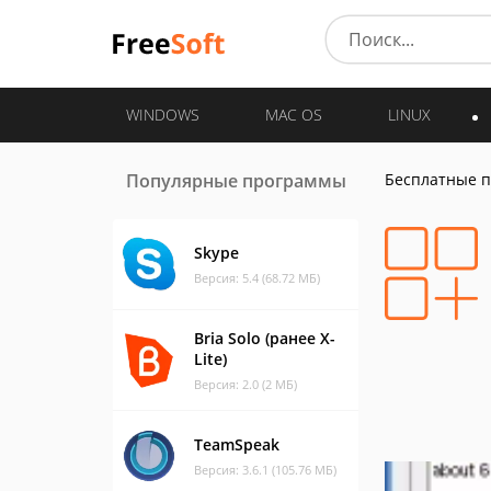
WINDOWS
MAC OS
LINUX
Популярные программы
Бесплатные 
Skype
Версия: 5.4 (68.72 МБ)
Bria Solo (ранее X-
Lite)
Версия: 2.0 (2 МБ)
TeamSpeak
Версия: 3.6.1 (105.76 МБ)