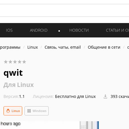
IOS
ANDROID
НОВОСТИ
СТАТЬИ И 
программы
Linux
Связь, чаты, email
Общение в сети
qwit
Для Linux
Версия:
1.1
Лицензия:
Бесплатно для Linux
393 скач
Linux
Windows