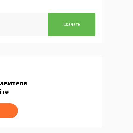
Скачать
тавителя
йте