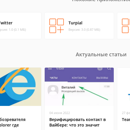
Twitter
Turpial
рсия: 1.0 (0.1 МБ)
Версия: 3.0 (0.87 МБ)
Актуальные статьи
04 июня 2022
27 ф
бозревателя
Верифицировать контакт в
Tea
plorer где
Вайбере: что это значит