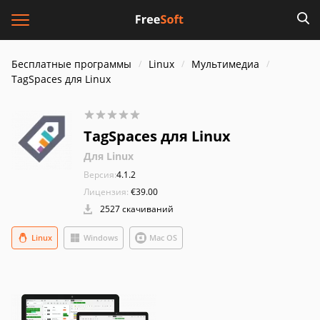
Бесплатные программы
Linux
Мультимедиа
TagSpaces для Linux
TagSpaces для Linux
Для Linux
Версия:
4.1.2
Лицензия:
€39.00
2527 скачиваний
Linux
Windows
Mac OS