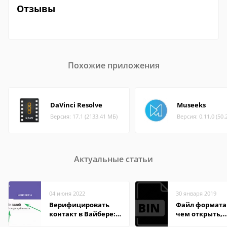
Отзывы
Похожие приложения
DaVinci Resolve
Museeks
Версия: 17.1 (2133.41 МБ)
Версия: 0.11.0 (50.
Актуальные статьи
04 июня 2022
30 января 2019
Верифицировать
Файл формата 
контакт в Вайбере:
чем открыть,
что это значит
описание,