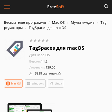
Бесплатные программы
Mac OS
Мультимедиа
Tag
редакторы
TagSpaces для macOS
TagSpaces для macOS
Для Mac OS
Версия:
4.1.2
Лицензия:
€39.00
3338 скачиваний
Mac OS
Windows
Linux