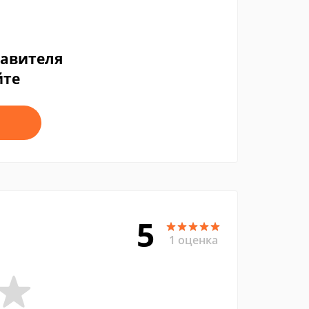
тавителя
йте
5
1 оценка