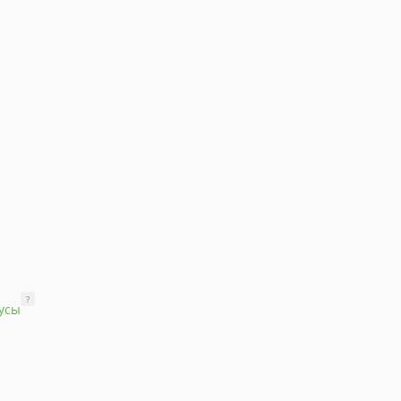
?
усы