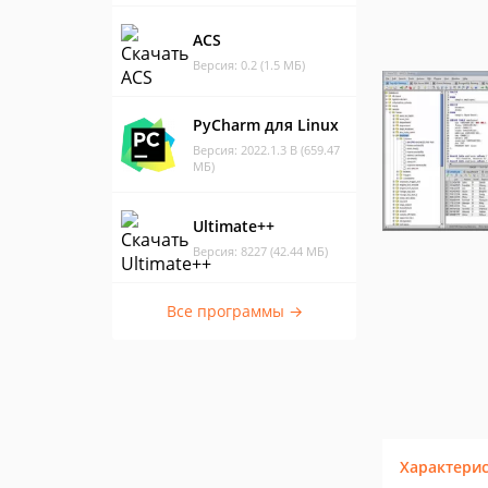
ACS
Версия: 0.2 (1.5 МБ)
PyCharm для Linux
Версия: 2022.1.3 B (659.47
МБ)
Ultimate++
Версия: 8227 (42.44 МБ)
Все программы →
Характери