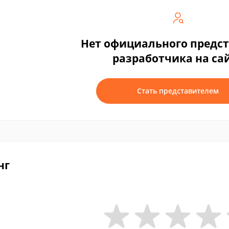
Нет официального предс
разработчика на са
Стать представителем
нг