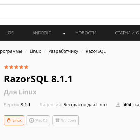
IOS
ANDROID
НОВОСТИ
СТАТЬИ И 
программы
Linux
Разработчику
RazorSQL
RazorSQL 8.1.1
Для Linux
Версия:
8.1.1
Лицензия:
Бесплатно для Linux
404 ск
Linux
Mac OS
Windows