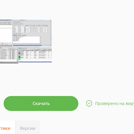
Скачать
Проверено на вир
стики
Версии