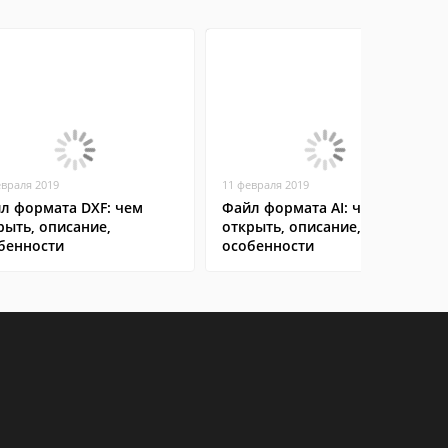
евраля 2019
11 февраля 2019
л формата DXF: чем
Файл формата AI: чем
рыть, описание,
открыть, описание,
бенности
особенности