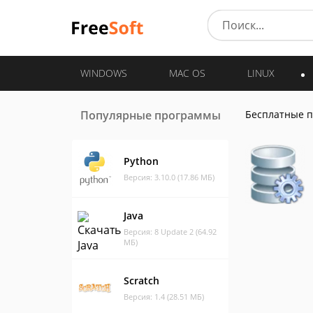
WINDOWS
MAC OS
LINUX
Популярные программы
Бесплатные 
Python
Версия: 3.10.0 (17.86 МБ)
Java
Версия: 8 Update 2 (64.92
МБ)
Scratch
Версия: 1.4 (28.51 МБ)