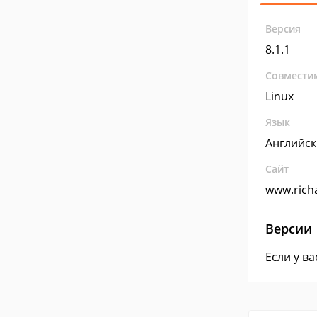
Версия
8.1.1
Совмести
Linux
Язык
Английс
Сайт
www.rich
Версии
Если у в