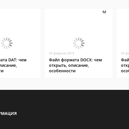
05 февраля 2019
05 ф
ата DAT: чем
Файл формата DOCX: чем
Фай
писание,
открыть, описание,
отк
ти
особенности
осо
РМАЦИЯ