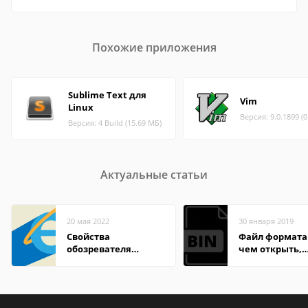
Похожие приложения
Sublime Text для
Vim
Linux
Версия: 9.0.1899 (
Версия: 4 Build (15.69 МБ)
Актуальные статьи
20 мая 2022
30 января 2019
Свойства
Файл формата 
обозревателя
чем открыть,
Internet Explorer где
описание,
находится
особенности