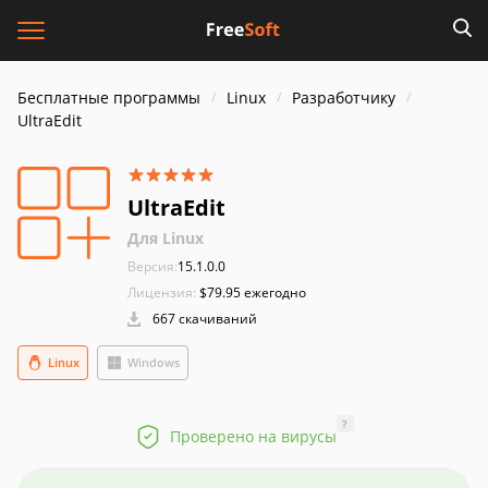
Бесплатные программы
Linux
Разработчику
UltraEdit
UltraEdit
Для Linux
Версия:
15.1.0.0
Лицензия:
$79.95 ежегодно
667 скачиваний
Linux
Windows
?
Проверено на вирусы