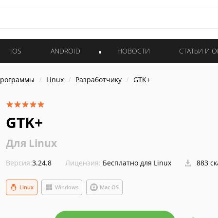
IOS
ANDROID
НОВОСТИ
СТАТЬИ И 
программы
Linux
Разработчику
GTK+
GTK+
Для Linux
Версия:
3.24.8
Лицензия:
Бесплатно для Linux
883 с
Linux
Windows
Mac OS