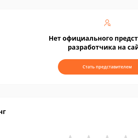
Нет официального предс
разработчика на са
Стать представителем
нг