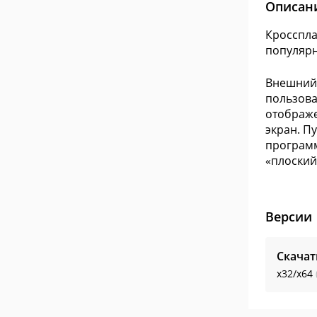
Описан
Кросспла
популярн
Внешний 
пользова
отображе
экран. П
программ
«плоский»
Версии
Скача
x32/x64