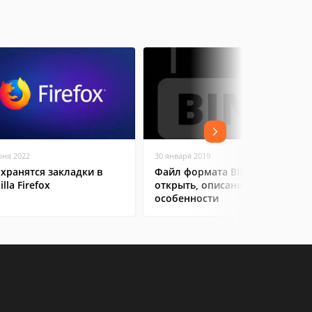
юня 2022
30 января 2019
 хранятся закладки в
Файл формата BIN: чем
lla Firefox
открыть, описание,
особенности