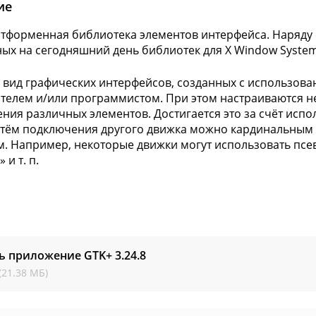
ие
тформенная библиотека элементов интерфейса. Наряду с
ых на сегодняшний день библиотек для X Window System
вид графических интерфейсов, созданных с использова
телем и/или программистом. При этом настраиваются не
ния различных элементов. Достигается это за счёт испо
утём подключения другого движка можно кардинальным
. Например, некоторые движки могут использовать псе
 и т. п.
ть приложение GTK+
3.24.8
(21.38 МБ)