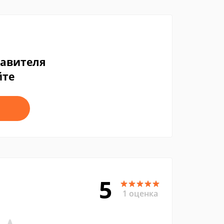
тавителя
йте
5
1 оценка