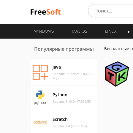
WINDOWS
MAC OS
LINUX
Популярные программы
Бесплатные 
Java
Версия: 8 Update 2 (64.92
МБ)
Python
Версия: 3.10.0 (17.86 МБ)
Scratch
Версия: 1.4 (28.51 МБ)