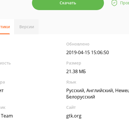
Скачать
Про
стики
Версии
Обновлено
2019-04-15 15:06:50
мость
Размер
21.38 МБ
ура
Язык
ит
Русский, Английский, Неме
Белорусский
чик
Сайт
 Team
gtk.org