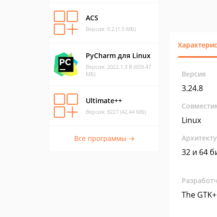
ACS
Версия: 0.2 (1.5 МБ)
Характери
PyCharm для Linux
Версия: 2022.1.3 B (659.47
Версия
МБ)
3.24.8
Ultimate++
Совмести
Версия: 8227 (42.44 МБ)
Linux
Архитект
Все программы →
32 и 64 б
Разработ
The GTK+