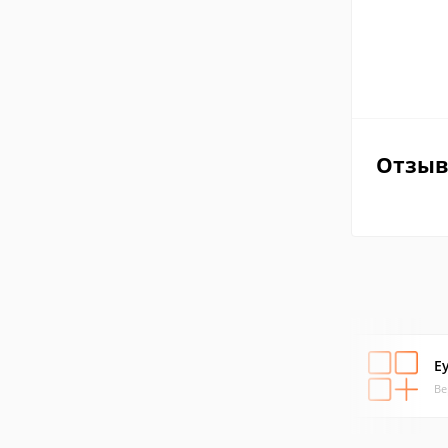
Отзы
E
Ве