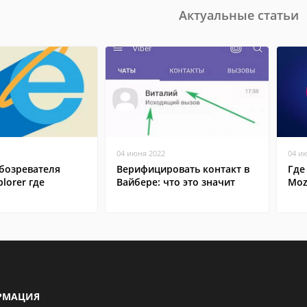
Актуальные статьи
04 июня 2022
04 и
бозревателя
Верифицировать контакт в
Где
plorer где
Вайбере: что это значит
Mozi
РМАЦИЯ