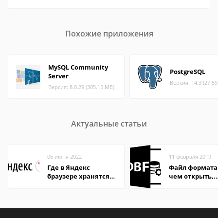
Похожие приложения
MySQL Community
PostgreSQL
Server
Версия: 14.3 (27.5
Версия: 8.0.29 (305.15 МБ)
Актуальные статьи
06 июня 2022
11 февраля 2019
Где в Яндекс
Файл формата
браузере хранятся
чем открыть,
пароли
описание,
особенности