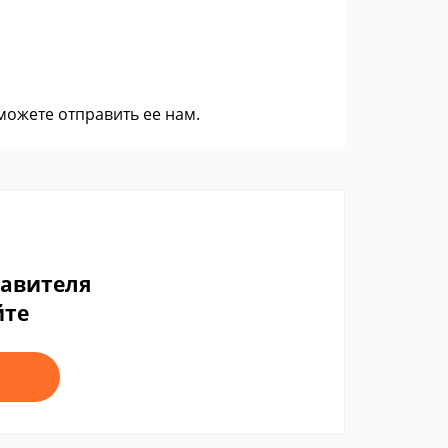
 можете
отправить ее нам
.
тавителя
йте