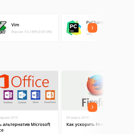
PyCharm для Linux
Vim
Версия: 2022.1.3 (659.47
Версия: 9.0.1899 (0.05 МБ)
МБ)
евраля 2019
04 марта 2019
ь альтернатив Microsoft
Как ускорить Firefox
ce