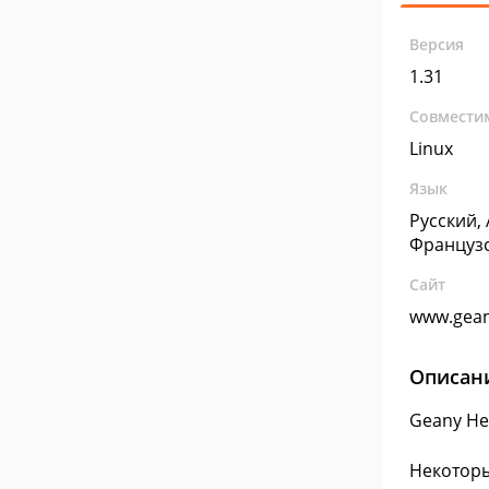
Версия
1.31
Совмести
Linux
Язык
Русский,
Француз
Сайт
www.gean
Описан
Geany Не
Некоторы