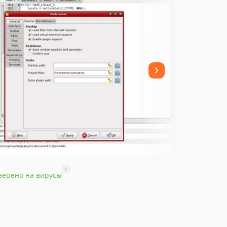
?
верено на вирусы