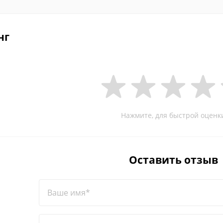
нг
Нажмите, для быстрой оценк
Оставить отзыв
Ваше имя*