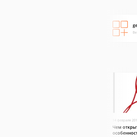
ge
Ве
14 февраля 20
Чем открыт
особеннос