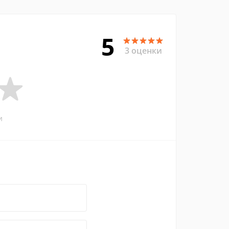
5
3 оценки
и