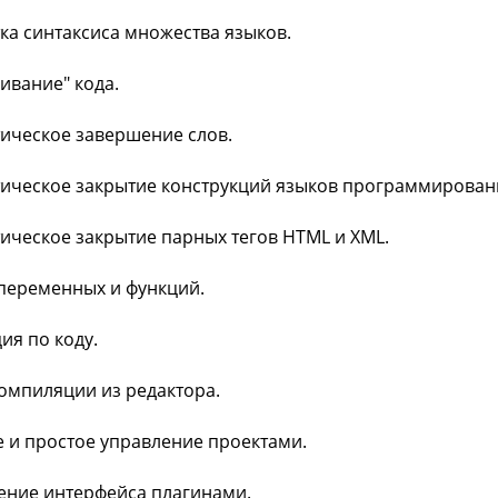
тка синтаксиса множества языков.
чивание" кода.
тическое завершение слов.
тическое закрытие конструкций языков программирован
тическое закрытие парных тегов HTML и XML.
 переменных и функций.
ия по коду.
компиляции из редактора.
е и простое управление проектами.
ение интерфейса плагинами.