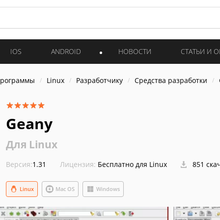
IOS
ANDROID
НОВОСТИ
СТАТЬИ И 
программы
Linux
Разработчику
Средства разработки
Geany
Для Linux
Версия:
1.31
Лицензия:
Бесплатно для Linux
851 ска
Linux
Mac OS
Windows