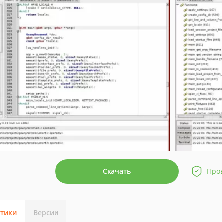
Скачать
Про
стики
Версии