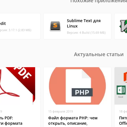
Похожие приложения
Sublime Text для
dit
Linux
рсия: 3.17.1 (2.83 МБ)
Версия: 4 Build (15.69 МБ)
Актуальные статьи
19
15 февраля 2019
18 ф
ь PDF:
Файл формата PHP: чем
Пят
ти формата
открыть, описание,
Offi