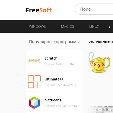
WINDOWS
MAC OS
LINUX
Популярные программы
Бесплатные 
Scratch
Версия: 1.4 (28.51 МБ)
Ultimate++
Версия: 8227 (42.44 МБ)
NetBeans
Версия: 12.4 (408.27 МБ)