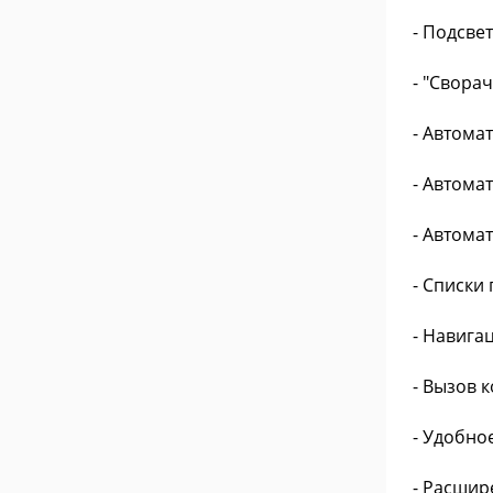
- Подсве
- "Свора
- Автома
- Автома
- Автома
- Списки
- Навигац
- Вызов 
- Удобно
- Расшир