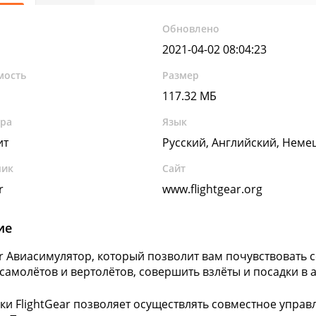
Обновлено
2021-04-02 08:04:23
мость
Размер
117.32 МБ
ура
Язык
ит
Русский, Английский, Неме
чик
Сайт
r
www.flightgear.org
ие
ar Авиасимулятор, который позволит вам почувствовать 
самолётов и вертолётов, совершить взлёты и посадки в
ки FlightGear позволяет осуществлять совместное управ