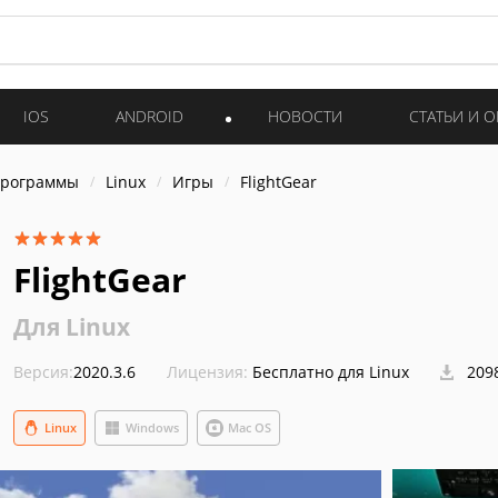
IOS
ANDROID
НОВОСТИ
СТАТЬИ И 
программы
Linux
Игры
FlightGear
FlightGear
Для Linux
Версия:
2020.3.6
Лицензия:
Бесплатно для Linux
209
Linux
Windows
Mac OS