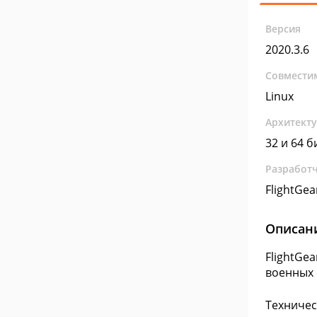
Версия
2020.3.6
Совмести
Linux
Архитект
32 и 64 б
Разработ
FlightGea
Описан
FlightGe
военных 
Техничес