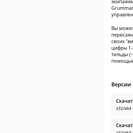
экипажем
Grumman 
управлен
Вы может
пересажи
своих "в
цифры 1-
тильды (
помощью
Версии
Скачат
x32/x64
Скачат
x32/x64