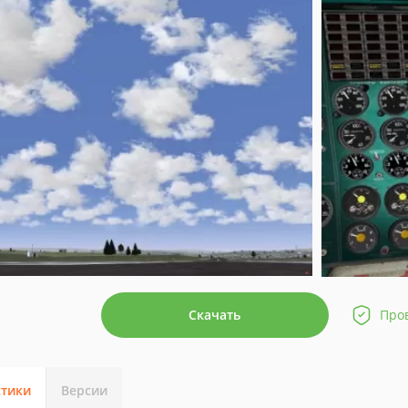
Скачать
Про
стики
Версии