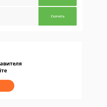
Скачать
тавителя
йте