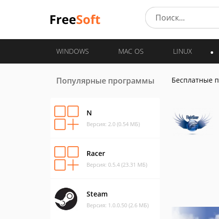
WINDOWS
MAC OS
LINUX
Популярные программы
Бесплатные 
N
Версия: 2.0 (0.54 МБ)
Racer
Версия: 0.5.4 (23.31 МБ)
Steam
Версия: 1.0.0.50 (2.6 МБ)