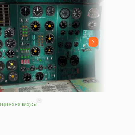
?
верено на вирусы