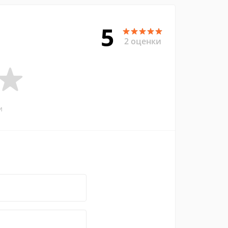
5
2 оценки
и