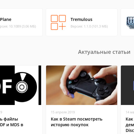
-Plane
Tremulous
рсия: 10.10B9 (3.06 МБ)
Версия: 1.1.0 (101.3 МБ)
Актуальные статьи
19
15 апреля 2019
14 м
ть файлы
Как в Steam посмотреть
Как
DF и MDS в
историю покупок
дем
Dis