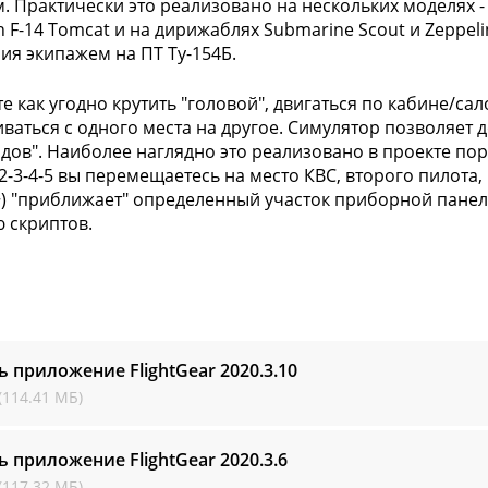
. Практически это реализовано на нескольких моделях - 
F-14 Tomcat и на дирижаблях Submarine Scout и Zeppeli
ия экипажем на ПТ Ту-154Б.
е как угодно крутить "головой", двигаться по кабине/са
ваться с одного места на другое. Симулятор позволяет
идов". Наиболее наглядно это реализовано в проекте по
2-3-4-5 вы перемещаетесь на место КВС, второго пилота
~) "приближает" определенный участок приборной панел
 скриптов.
ь приложение FlightGear
2020.3.10
(114.41 МБ)
ь приложение FlightGear
2020.3.6
(117.32 МБ)