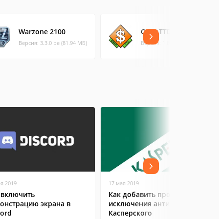
Warzone 2100
OpenTTD
Версия: 3.3.0 be (81.94 МБ)
Версия: 1.8.0 (9.65 МБ)
ая 2019
17 мая 2019
 включить
Как добавить программу в
онстрацию экрана в
исключения антивируса
cord
Касперского