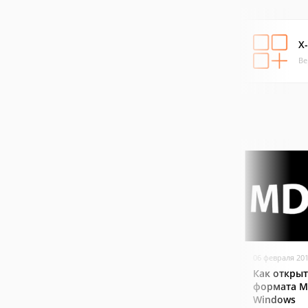
X
Ве
06 февраля 20
Как откры
формата M
Windows