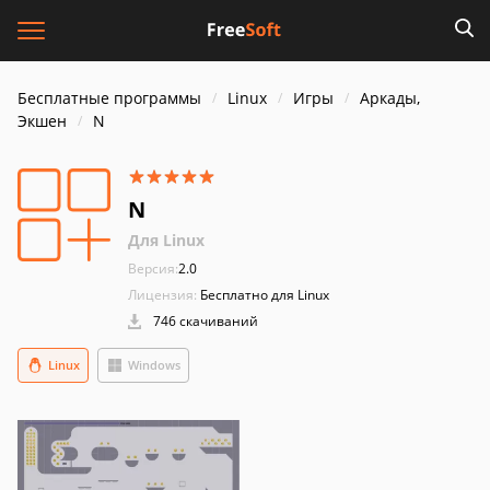
Бесплатные программы
Linux
Игры
Аркады,
Экшен
N
N
Для Linux
Версия:
2.0
Лицензия:
Бесплатно для Linux
746 скачиваний
Linux
Windows