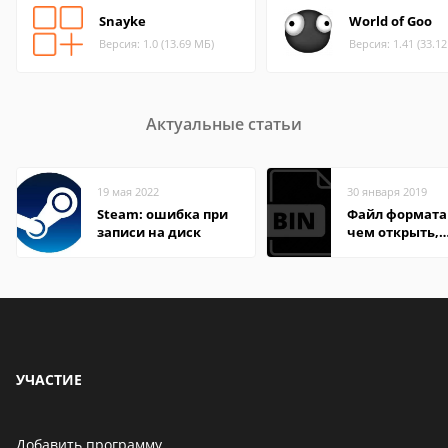
Snayke
World of Goo
Версия: 1.0 (13.69 МБ)
Версия: 1.41 (33.1
Актуальные статьи
19 мая 2022
30 января 2019
Steam: ошибка при
Файл формата 
записи на диск
чем открыть,
описание,
особенности
УЧАСТИЕ
Добавить программу