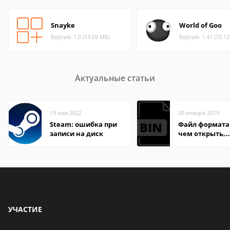
Snayke
World of Goo
Версия: 1.0 (13.69 МБ)
Версия: 1.41 (33.1
Актуальные статьи
19 мая 2022
30 января 2019
Steam: ошибка при
Файл формата 
записи на диск
чем открыть,
описание,
особенности
УЧАСТИЕ