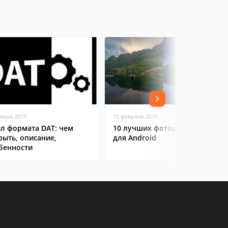
нваря 2019
15 февраля 2019
л формата DAT: чем
10 лучших фоторедакторов
рыть, описание,
для Android
бенности