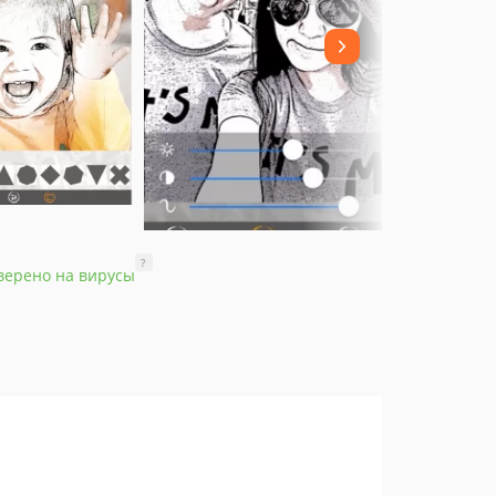
?
верено на вирусы