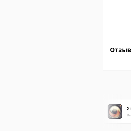
Отзы
X
Ве