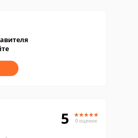
тавителя
йте
5
0 оценок