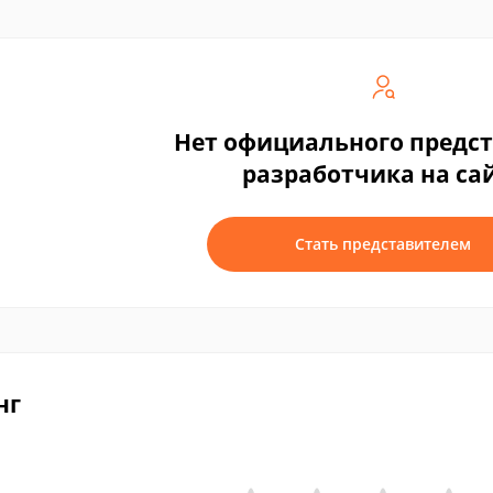
Нет официального предс
разработчика на са
Стать представителем
нг