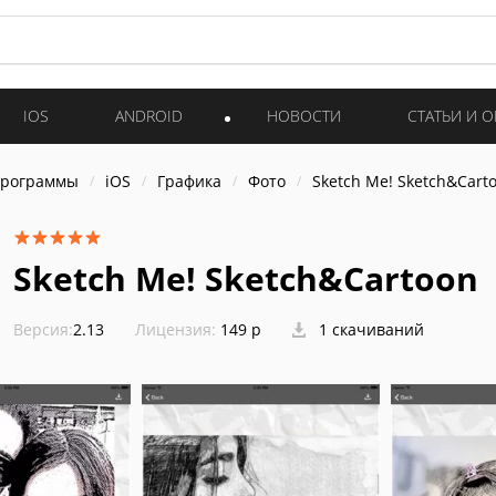
IOS
ANDROID
НОВОСТИ
СТАТЬИ И 
программы
iOS
Графика
Фото
Sketch Me! Sketch&Cart
Sketch Me! Sketch&Cartoon
Версия:
2.13
Лицензия:
149 р
1 скачиваний