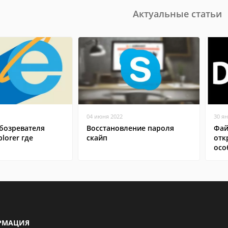
Актуальные статьи
04 июня 2022
30 я
бозревателя
Восстановление пароля
Фай
plorer где
скайп
отк
осо
РМАЦИЯ