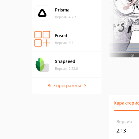
Prisma
Версия: 4.7.3
Fused
Версия: 3.7
Snapseed
Версия: 2.22.0
Все программы →
Характери
Версия
2.13