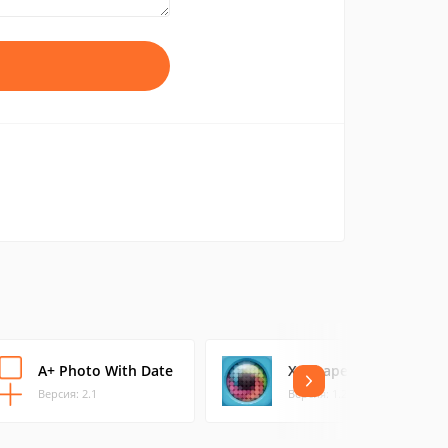
A+ Photo With Date
XnShape
Версия: 2.1
Версия: 1.22