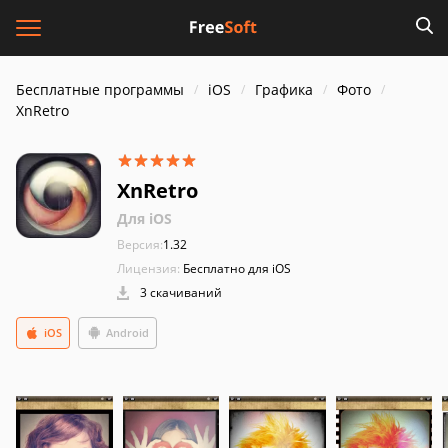
Бесплатные программы
iOS
Графика
Фото
XnRetro
XnRetro
Для iOS
Версия:
1.32
Лицензия:
Бесплатно для iOS
3 скачиваний
iOS
Android