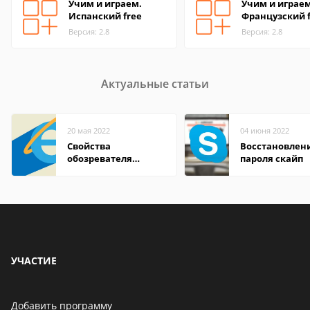
Учим и играем.
Учим и играем
Испанский free
Французский 
Версия: 2.8
Версия: 2.8
Актуальные статьи
20 мая 2022
04 июня 2022
Свойства
Восстановлен
обозревателя
пароля скайп
Internet Explorer где
находится
УЧАСТИЕ
Добавить программу