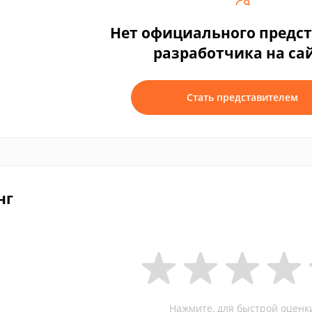
Нет официального предс
разработчика на са
Стать представителем
нг
Нажмите, для быстрой оценк