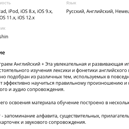
мость
Язык
ad, iPod, iOS 8.x, iOS 9.x,
Русский, Английский, Неме
iOS 11.x, iOS 12.x
чик
shin
ие
граем Английский + Эта увлекательная и развивающая 
стоятельного изучения лексики и фонетики английского 
но подобран из различных тем, используемых в повсед
т эффективно научиться правильному произношению и н
ого и аудио сопровождения.
его освоения материала обучение построено в нескольк
г - запоминание алфавита, существительных, прилагател
арточек и звукового сопровождения.