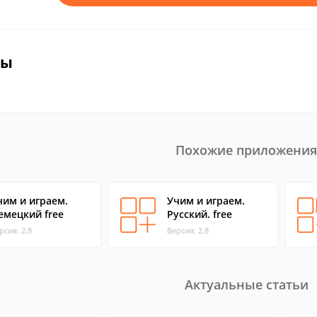
вы
Похожие приложения
чим и играем.
Учим и играем.
емецкий free
Русский. free
рсия: 2.8
Версия: 2.8
Актуальные статьи