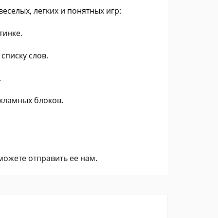
еселых, легких и понятных игр:
тинке.
списку слов.
.
кламных блоков.
 можете
отправить ее нам
.