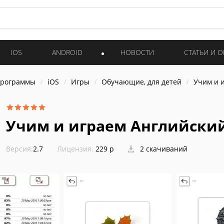
IOS
ANDROID
НОВОСТИ
СТАТЬИ И 
программы
iOS
Игры
Обучающие, для детей
Учим и 
Учим и играем Английский
Версия:
2.7
Лицензия:
229 р
2 скачиваний