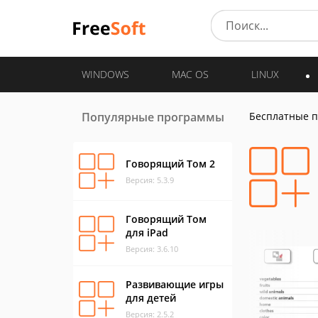
WINDOWS
MAC OS
LINUX
Популярные программы
Бесплатные 
Говорящий Том 2
Версия: 5.3.9
Говорящий Том
для iPad
Версия: 3.6.10
Развивающие игры
для детей
Версия: 2.5.2