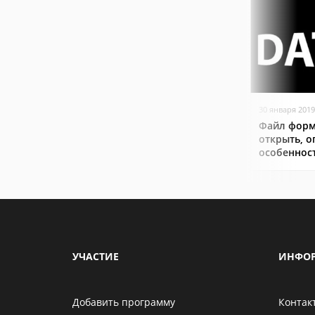
30 января 2019
Файл форм
открыть, о
особеннос
УЧАСТИЕ
ИНФО
Добавить программу
Контак