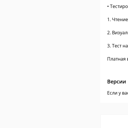
• Тестир
1. Чтени
2. Визуа
3. Тест 
Платная 
Версии
Если у в