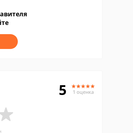
тавителя
йте
5
1 оценка
и