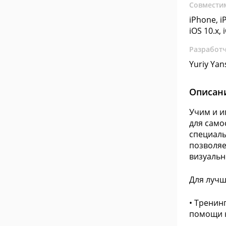
Совмести
iPhone, iP
iOS 10.x, 
Разработ
Yuriy Yan
Описан
Учим и и
для само
специаль
позволяе
визуальн
Для лучш
• Тренин
помощи к