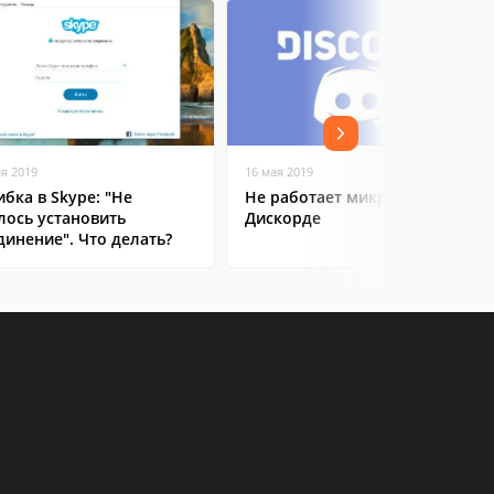
ая 2019
16 мая 2019
бка в Skype: "Не
Не работает микрофон в
лось установить
Дискорде
динение". Что делать?