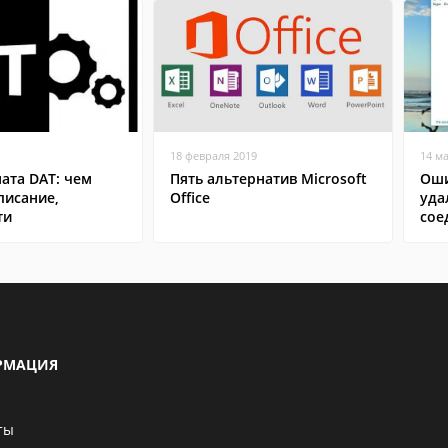
18 февраля 2019
14 м
ата DAT: чем
Пять альтернатив Microsoft
Оши
писание,
Office
уда
ти
сое
РМАЦИЯ
ты