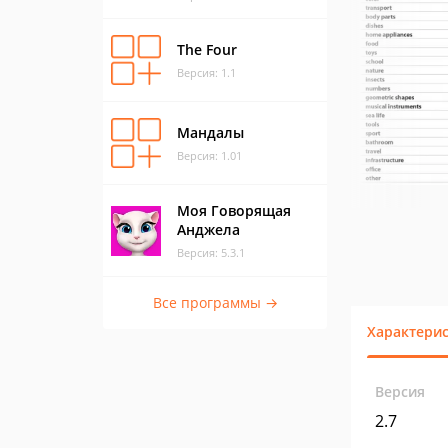
The Four
Версия: 1.1
Мандалы
Версия: 1.01
Моя Говорящая
Анджела
Версия: 5.3.1
Все программы →
Характери
Версия
2.7