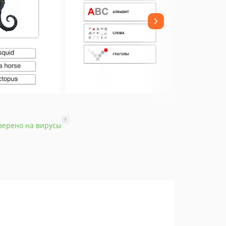
?
верено на вирусы