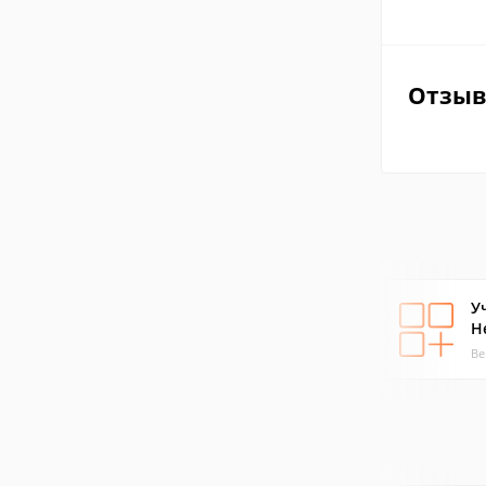
Отзы
У
Н
Ве