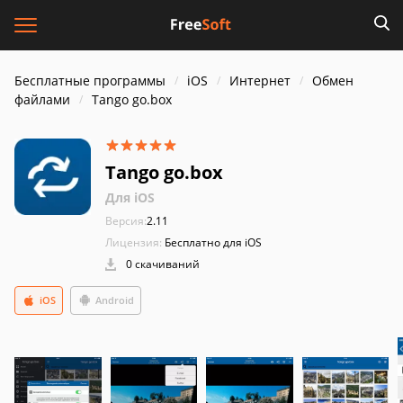
Бесплатные программы
iOS
Интернет
Обмен
файлами
Tango go.box
Tango go.box
Для iOS
Версия:
2.11
Лицензия:
Бесплатно для iOS
0 скачиваний
iOS
Android