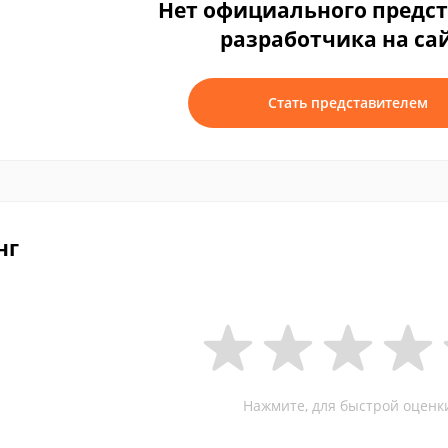
Нет официального предс
разработчика на са
Стать представителем
нг
Нажмите, для быстрой оценк