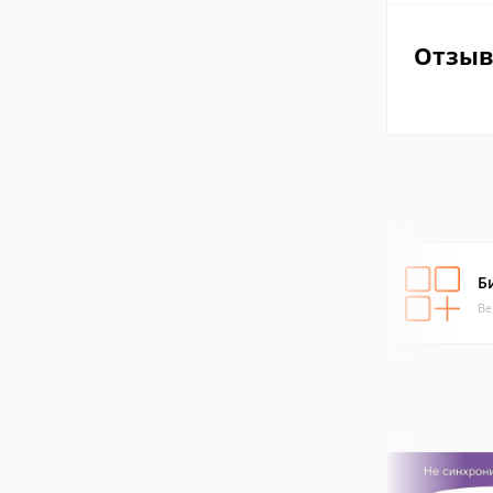
Отзы
Б
Ве