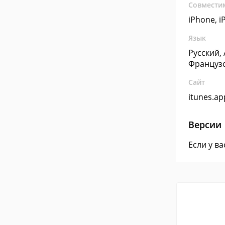
Совмести
iPhone, i
Язык
Русский,
Француз
Сайт
itunes.a
Версии
Если у в