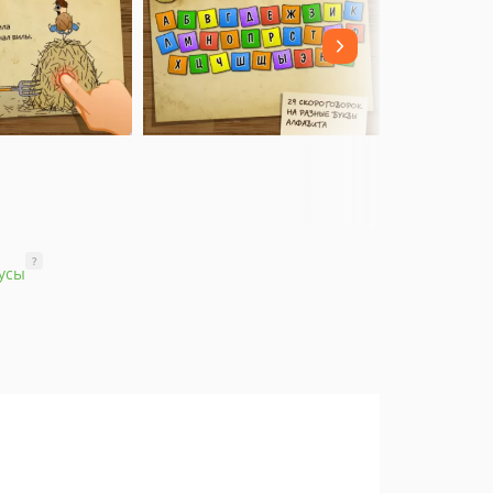
?
усы