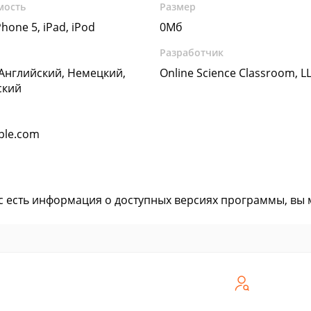
мость
Размер
Phone 5, iPad, iPod
0Мб
Разработчик
 Английский, Немецкий,
Online Science Classroom, L
ский
pple.com
ас есть информация о доступных версиях программы, вы