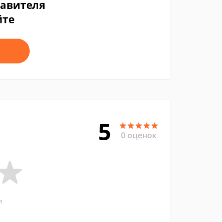
тавителя
йте
5
0 оценок
и