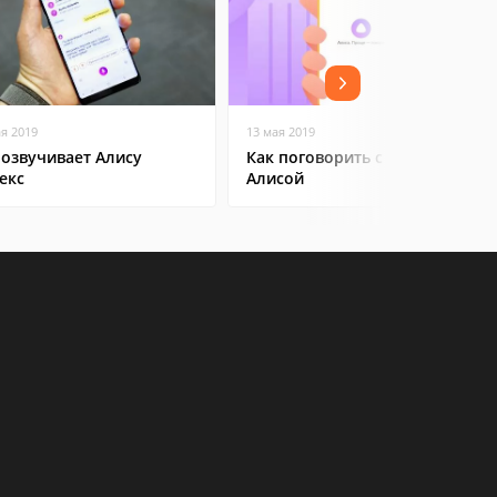
ая 2019
13 мая 2019
 озвучивает Алису
Как поговорить с Яндекс
екс
Алисой