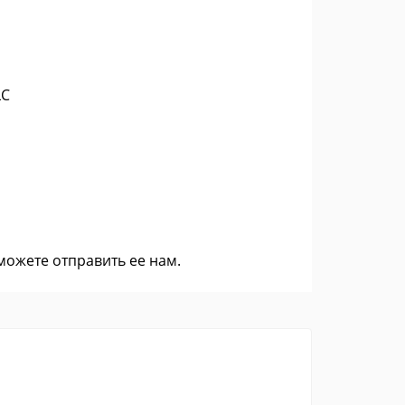
LC
 можете
отправить ее нам
.