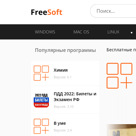
WINDOWS
MAC OS
LINUX
Популярные программы
Бесплатные 
Химия
Версия: 6.1
ПДД 2022: Билеты и
Экзамен РФ
Версия: 3.10
В уме
Версия: 2.4