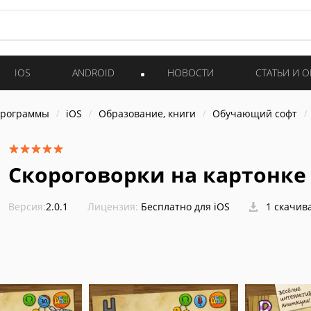
IOS
ANDROID
НОВОСТИ
СТАТЬИ И 
программы
iOS
Образование, книги
Обучающий софт
Скороговорки на картонке 
Версия:
2.0.1
Лицензия:
Бесплатно для iOS
1 скачив