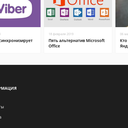
8
18 февраля 2019
06 м
 синхронизирует
Пять альтернатив Microsoft
Кто
Office
Янд
РМАЦИЯ
ты
а