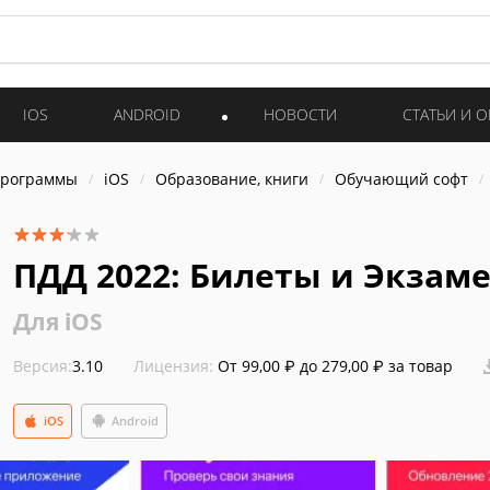
IOS
ANDROID
НОВОСТИ
СТАТЬИ И 
программы
iOS
Образование, книги
Обучающий софт
ПДД 2022: Билеты и Экзам
Для iOS
Версия:
3.10
Лицензия:
От 99,00 ₽ до 279,00 ₽ за товар
iOS
Android