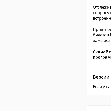
Отслежив
вопросу 
встроенн
Приятно
билетов 
даже без
Скачайт
програм
Версии
Если у в