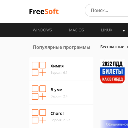
WINDOWS
MAC OS
LINUX
Популярные программы
Бесплатные 
Химия
Версия: 6.1
В уме
Версия: 2.4
Chord!
Версия: 2.6.2