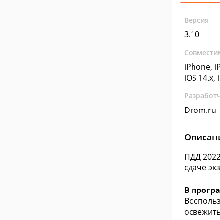
Версия
3.10
Совмести
iPhone, iP
iOS 14.x, 
Разработ
Drom.ru
Описан
ПДД 2022
сдаче эк
В прогр
Воспольз
освежить