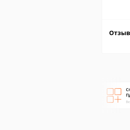
Отзы
С
П
Ве