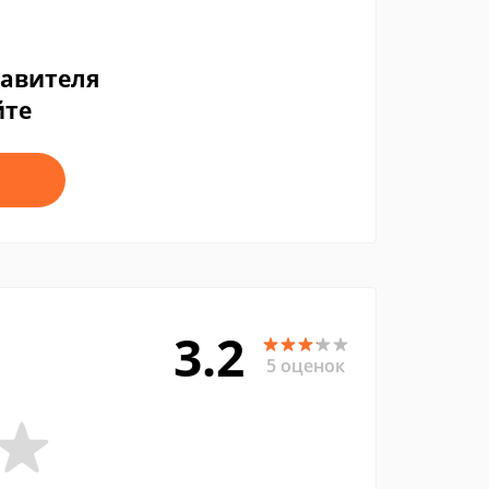
тавителя
йте
3.2
5 оценок