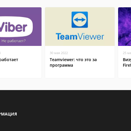
8
30 мая 2022
25 м
работает
Teamviewer: что это за
Виз
программа
Fire
РМАЦИЯ