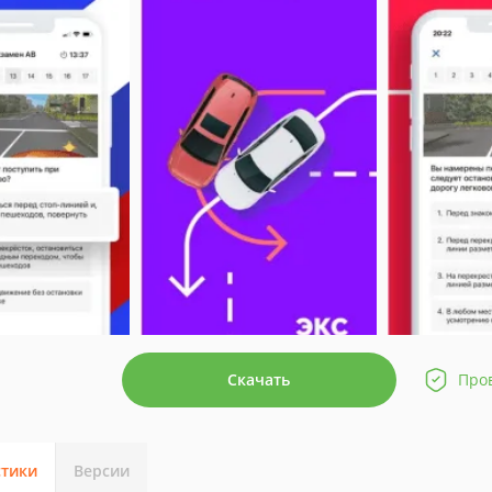
Скачать
Про
стики
Версии