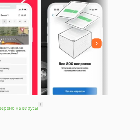
?
верено на вирусы