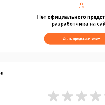
Нет официального предс
разработчика на са
Стать представителем
нг