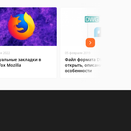
ая 2022
05 февраля 2019
уальные закладки в
Файл формата DWG: чем
fox Mozilla
открыть, описание,
особенности