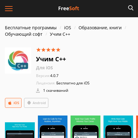
Бесплатные программы
iOS
Образование, книги
Обучающий софт
Учим C++
Учим C++
Для iOS
Версия:
4.0.7
Лицензия:
Бесплатно для iOS
1 скачиваний
iOS
Android