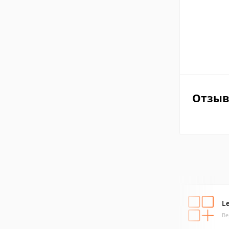
Отзы
L
Ве