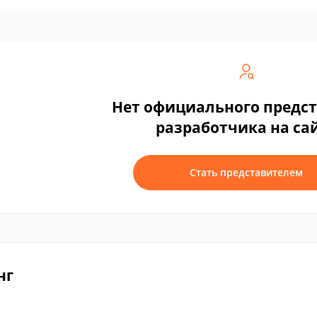
Нет официального предс
разработчика на са
Стать представителем
нг