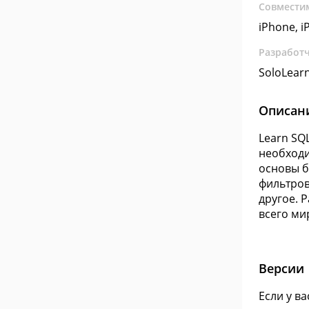
Совмести
iPhone, iP
Разработ
SoloLear
Описан
Learn SQ
необходи
основы б
фильтров
другое. 
всего ми
Версии
Если у в