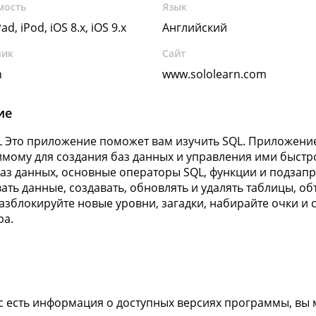
мость
Язык
ad, iPod, iOS 8.x, iOS 9.x
Английский
чик
Сайт
n
www.sololearn.com
ие
L Это приложение поможет вам изучить SQL. Приложение
мому для создания баз данных и управления ими быстро
аз данных, основные операторы SQL, функции и подзапр
ать данные, создавать, обновлять и удалять таблицы, об
Разблокируйте новые уровни, загадки, набирайте очки и 
ра.
ас есть информация о доступных версиях программы, вы