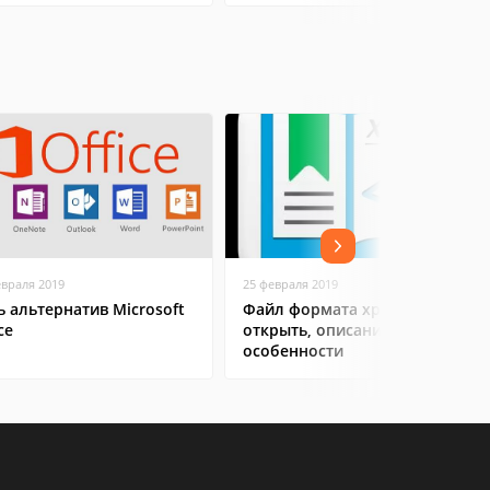
евраля 2019
25 февраля 2019
ь альтернатив Microsoft
Файл формата xps: чем
ce
открыть, описание,
особенности