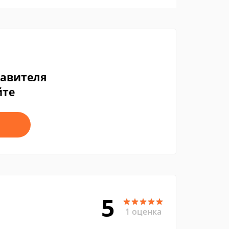
тавителя
йте
5
1 оценка