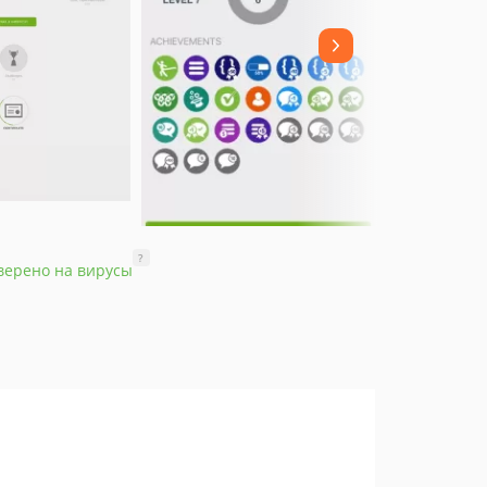
?
верено на вирусы