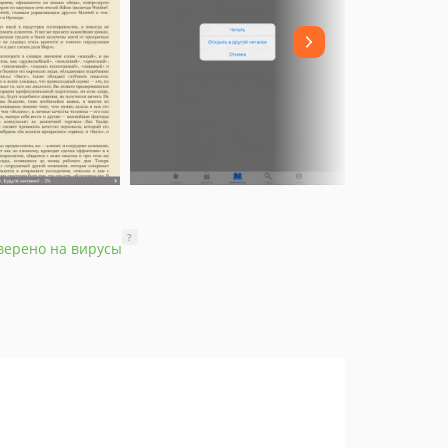
?
верено на вирусы