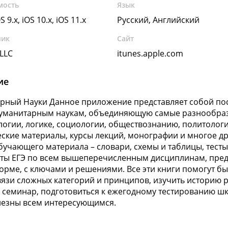
мость
Язык
OS 9.x, iOS 10.x, iOS 11.x
Русский, Английский
чик
Сайт
 LLC
itunes.apple.com
ие
рный Науки Данное приложение представляет собой п
гуманитарным наукам, объединяющую самые разнообра
логии, логике, социологии, обществознанию, политологи
ские материалы, курсы лекций, монографии и многое др
учающего материала – словари, схемы и таблицы, тесты,
сты ЕГЭ по всем вышеперечисленным дисциплинам, пре
орме, с ключами и решениями. Все эти книги помогут б
язи сложных категорий и принципов, изучить историю ра
 семинар, подготовиться к ежегодному тестированию ш
лезны всем интересующимся.