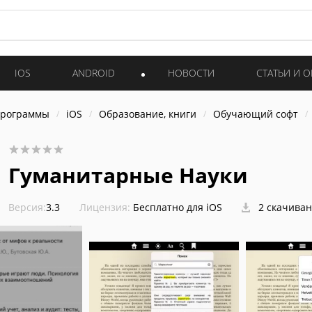
IOS
ANDROID
НОВОСТИ
СТАТЬИ И 
программы
iOS
Образование, книги
Обучающий софт
Гуманитарные Науки
Версия:
3.3
Лицензия:
Бесплатно для iOS
2 скачива