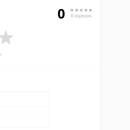
0
0 оценок
и