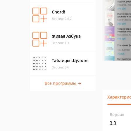
Chord!
Версия: 2.6.2
Живая Азбука
Версия: 1.3
Таблицы Шульте
Версия: 3.6
Все программы →
Характери
Версия
3.3