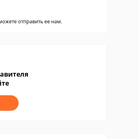
 можете
отправить ее нам
.
тавителя
йте