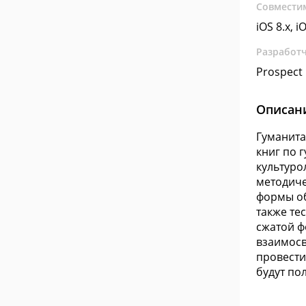
Совмести
iOS 8.x, i
Разработ
Prospect
Описан
Гуманита
книг по 
культуро
методиче
формы об
также те
сжатой ф
взаимосв
провести
будут по