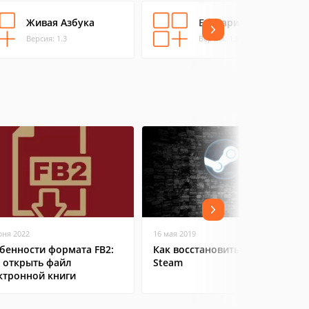
Живая Азбука
Букварио
Версия: 1.3
Версия: 1.9.6
юня 2022
16 мая 2019
бенности формата FB2:
Как восстановить аккаунт в
 открыть файл
Steam
ктронной книги