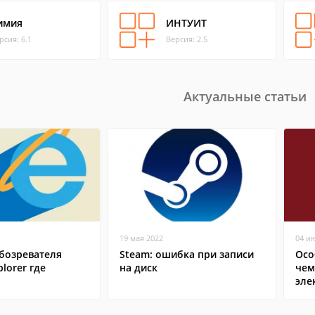
имия
ИНТУИТ
рсия: 6.1
Версия: 2.5
Актуальные статьи
19 мая 2022
04 и
бозревателя
Steam: ошибка при записи
Осо
plorer где
на диск
чем
эле