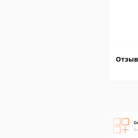
Отзы
G
Ве