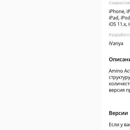
Совмести
iPhone, i
iPad, iPod
iOS 11.x, 
Разработ
iVanya
Описан
Amino Ac
структур
количест
версия п
Версии
Если у в