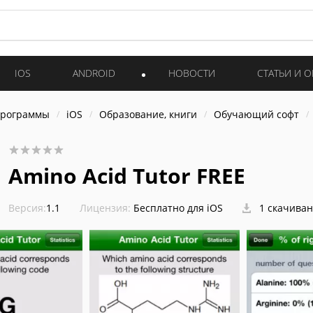
IOS
ANDROID
НОВОСТИ
СТАТЬИ И 
программы
iOS
Образование, книги
Обучающий софт
Amino Acid Tutor FREE
Версия:
1.1
Лицензия:
Бесплатно для iOS
1 скачива