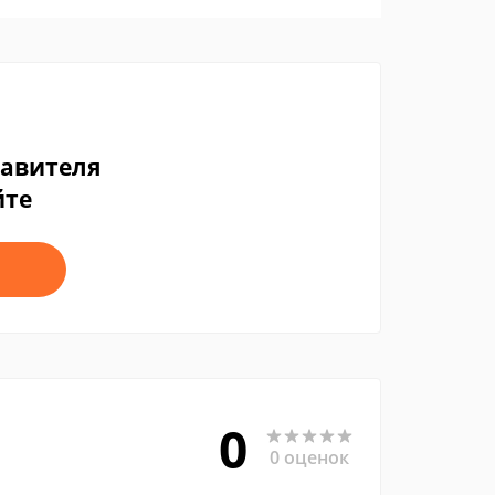
тавителя
йте
0
0 оценок