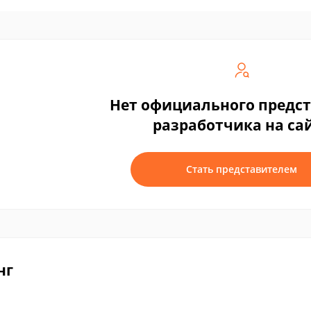
Нет официального предс
разработчика на са
Стать представителем
нг