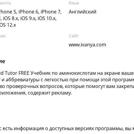
мость
Язык
Phone 5, iPhone 6, iPhone 7,
Английский
, iOS 8.x, iOS 9.x, iOS 10.x,
iOS 12.x
чик
Сайт
www.ivanya.com
ие
id Tutor FREE Учебник по аминокислотам на экране ваше
у и аббревиатуры с легкостью при помощи этой программ
во проверочных вопросов, которые помогут вам закреп
риложения, содержит рекламу.
ас есть информация о доступных версиях программы, вы