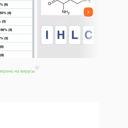
?
верено на вирусы