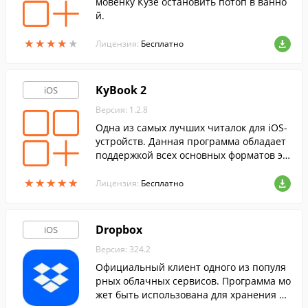
мовенку Кузе остановить потоп в ванно
й.
★
★
★
★
★
★
★
★
★
★
Лицензия:
Бесплатно
KyBook 2
iOS
Версия: 1.2.8
Одна из самых лучших читалок для iOS-
устройств. Данная программа обладает
поддержкой всех основных форматов эл
ектронных книг, а также OPDS-каталогов
★
★
★
★
★
★
★
★
★
★
и облачных хранилищ.
Лицензия:
Бесплатно
Dropbox
iOS
Версия: 324.2
Официальный клиент одного из популя
рных облачных сервисов. Программа мо
жет быть использована для хранения ва