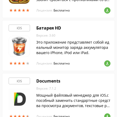
го мира, собирая собственные колоды.
★
★
★
★
★
★
★
★
★
★
Лицензия:
Бесплатно
Батарея HD
iOS
Версия: 3.60
Это приложение представляет собой ид
еальный монитор заряда аккумулятора
вашего iPhone, iPod или iPad.
★
★
★
★
★
★
★
★
★
★
Лицензия:
Бесплатно
Documents
iOS
Версия: 7.1.2
Мощный файловый менеджер для iOS,с
пособный заменить стандартные средст
ва просмотра документов, текстовые ре
дакторы, а также ряд других приложени
★
★
★
★
★
★
★
★
★
★
й .
Лицензия:
Бесплатно