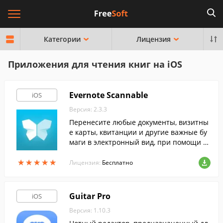
Категории
Лицензия
Приложения для чтения книг на iOS
Evernote Scannable
iOS
Версия: 2.3.3
Перенесите любые документы, визитны
е карты, квитанции и другие важные бу
маги в электронный вид, при помощи эт
ой программы.
★
★
★
★
★
★
★
★
★
★
Лицензия:
Бесплатно
Guitar Pro
iOS
Версия: 1.10.3