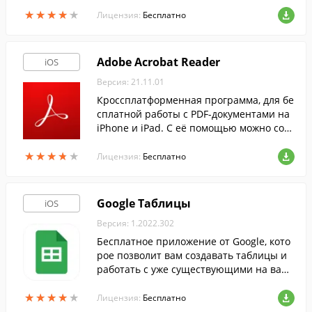
жных документов, резервных копий дан
★
★
★
★
★
★
★
★
★
★
ных, для обмена файлами с друзьями и к
Лицензия:
Бесплатно
оллегами.
Adobe Acrobat Reader
iOS
Версия: 21.11.01
Кроссплатформенная программа, для бе
сплатной работы с PDF-документами на
iPhone и iPad. С её помощью можно созд
авать новые, просматривать и редактир
★
★
★
★
★
★
★
★
★
★
овать уже существующие документы.
Лицензия:
Бесплатно
Google Таблицы
iOS
Версия: 1.2022.302
Бесплатное приложение от Google, кото
рое позволит вам создавать таблицы и
работать с уже существующими на ваш
ем iOS-устройстве.
★
★
★
★
★
★
★
★
★
★
Лицензия:
Бесплатно