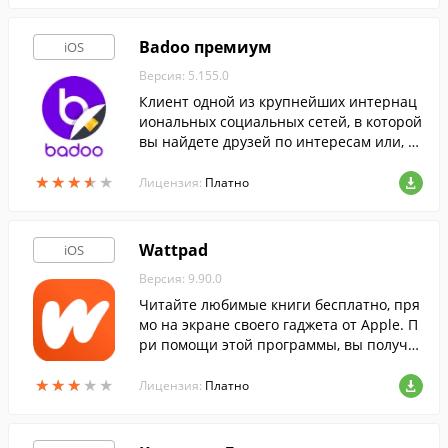
Badoo премиум
iOS
Версия: 5.155.0
Клиент одной из крупнейших интернац
иональных социальных сетей, в которой
вы найдете друзей по интересам или, в
озможно, свою любовь. Премиум-версия
★
★
★
★
★
★
★
★
★
★
приложения.
Лицензия:
Платно
Wattpad
iOS
Версия: 9.90.0
Читайте любимые книги бесплатно, пря
мо на экране своего гаджета от Apple. П
ри помощи этой программы, вы получи
те доступ к миллионам книг и историй в
★
★
★
★
★
★
★
★
★
★
сех жанров.
Лицензия:
Платно