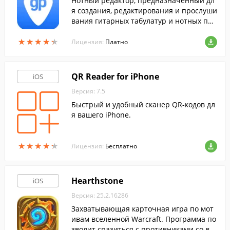
Нотный редактор, предназначенный дл
я создания, редактирования и прослуши
вания гитарных табулатур и нотных пар
титур.
★
★
★
★
★
★
★
★
★
★
Лицензия:
Платно
QR Reader for iPhone
iOS
Версия: 7.5
Быстрый и удобный сканер QR-кодов дл
я вашего iPhone.
★
★
★
★
★
★
★
★
★
★
Лицензия:
Бесплатно
Hearthstone
iOS
Версия: 25.2.16286
Захватывающая карточная игра по мот
ивам вселенной Warcraft. Программа по
зволит сразиться с противниками со все