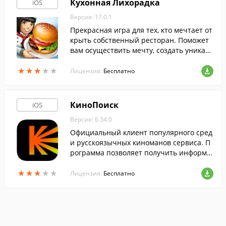
Кухонная Лихорадка
iOS
Версия: 17.0.1
Прекрасная игра для тех, кто мечтает от
крыть собственный ресторан. Поможет
вам осуществить мечту, создать уникаль
ный интерьер и готовить множество ра
★
★
★
★
★
★
★
★
★
★
знообразных блюд из 100 ингредиенто
Лицензия:
Бесплатно
в.
КиноПоиск
iOS
Версия: 6.54.0
Официальный клиент популярного сред
и русскоязычных киноманов сервиса. П
рограмма позволяет получить информа
цию о большинстве фильмов, актеров и
★
★
★
★
★
★
★
★
★
★
режиссеров и смотреть кино онлайн.
Лицензия:
Бесплатно