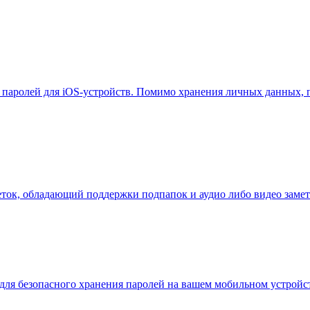
паролей для iOS-устройств. Помимо хранения личных данных, п
ок, обладающий поддержки подпапок и аудио либо видео замето
для безопасного хранения паролей на вашем мобильном устройст