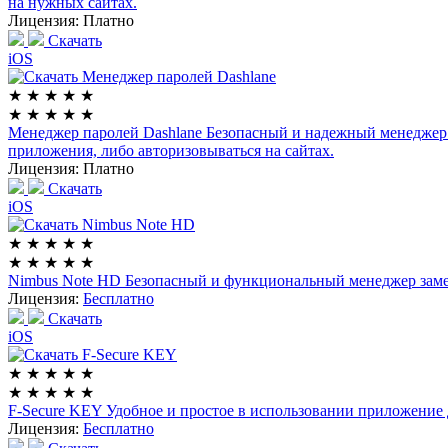
на нужных сайтах.
Лицензия:
Платно
Скачать
iOS
★
★
★
★
★
★
★
★
★
★
Менеджер паролей Dashlane
Безопасный и надежный менеджер 
приложения, либо авторизовываться на сайтах.
Лицензия:
Платно
Скачать
iOS
★
★
★
★
★
★
★
★
★
★
Nimbus Note HD
Безопасный и функциональный менеджер замет
Лицензия:
Бесплатно
Скачать
iOS
★
★
★
★
★
★
★
★
★
★
F-Secure KEY
Удобное и простое в использовании приложение 
Лицензия:
Бесплатно