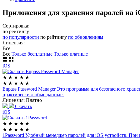
Приложения для хранения паролей на i
Сортировка:
по рейтингу
по популярности
по рейтингу
по обновлениям
Лицензия:
Все
Все
Только бесплатные
Только платные
iOS
★
★
★
★
★
★
★
★
★
★
Enpass Password Manager
Это программа для безопасного хране
практически любые данные.
Лицензия:
Платно
Скачать
iOS
★
★
★
★
★
★
★
★
★
★
1Password
Удобный менеджер паролей для iOS-устройств. При 