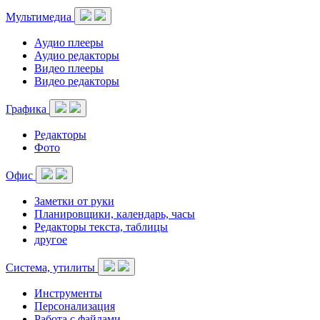
Мультимедиа
Аудио плееры
Аудио редакторы
Видео плееры
Видео редакторы
Графика
Редакторы
Фото
Офис
Заметки от руки
Планировщики, календарь, часы
Редакторы текста, таблицы
другое
Система, утилиты
Инструменты
Персонализация
Работа с файлами