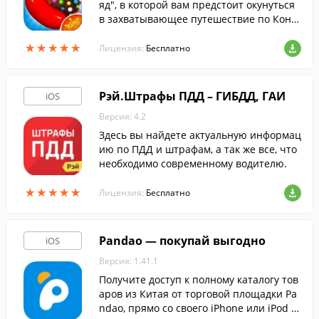
яд", в которой вам предстоит окунуться
в захватывающее путешествие по Конф
етному королевству.
★
★
★
★
★
★
★
★
★
★
Лицензия:
Бесплатно
Рэй.Штрафы ПДД – ГИБДД, ГАИ
iOS
Версия: 4.2
Здесь вы найдете актуальную информац
ию по ПДД и штрафам, а так же все, что
необходимо современному водителю.
★
★
★
★
★
★
★
★
★
★
Лицензия:
Бесплатно
Pandao — покупай выгодно
iOS
Версия: 1.41.1
Получите доступ к полному каталогу тов
аров из Китая от торговой площадки Pa
ndao, прямо со своего iPhone или iPod T