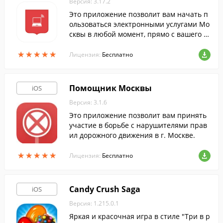
Версия: 3.17.2
Это приложение позволит вам начать п
ользоваться электронными услугами Мо
сквы в любой момент, прямо с вашего м
обильного устройства.
★
★
★
★
★
★
★
★
★
★
Лицензия:
Бесплатно
Помощник Москвы
iOS
Версия: 3.1.6
Это приложение позволит вам принять
участие в борьбе с нарушителями прав
ил дорожного движения в г. Москве.
★
★
★
★
★
★
★
★
★
★
Лицензия:
Бесплатно
Candy Crush Saga
iOS
Версия: 1.215.0.1
Яркая и красочная игра в стиле "Три в р