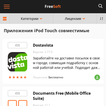
Категории
Лицензия
Приложения iPod Touch совместимые
Dostavista
iOS
Версия: 3.77.0
Заработайте на доставке посылок в свое
м городе, совмещая подработку с основ
ной работой или учебой. Подходит даже
для тех, у кого отсутствует личный транс
★
★
★
★
★
★
★
★
★
★
порт.
Лицензия:
Бесплатно
Documents Free (Mobile Office
iOS
Suite)
Версия: 12.2