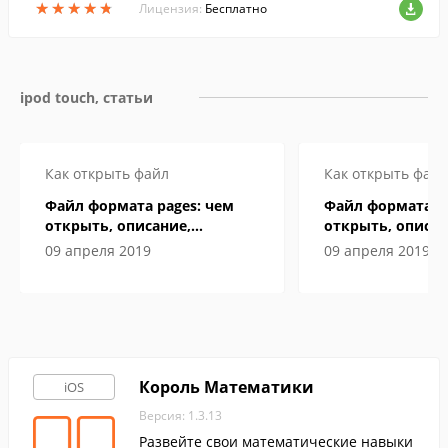
★
★
★
★
★
★
★
★
★
★
Лицензия:
Бесплатно
ipod touch, статьи
Как открыть файл
Как открыть файл
Файл формата pages: чем
Файл формата pa
открыть, описание,
открыть, описан
особенности
особенности
09 апреля 2019
09 апреля 2019
Король Математики
iOS
Версия: 1.3.13
Развейте свои математические навыки