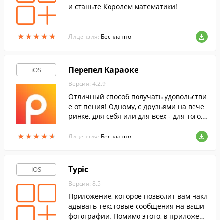
и станьте Королем математики!
★
★
★
★
★
★
★
★
★
★
Лицензия:
Бесплатно
Перепел Караоке
iOS
Версия: 4.2.9
Отличный способ получать удовольстви
е от пения! Одному, с друзьями на вече
ринке, для себя или для всех - для того,
чтобы спеть понадобится ваш iPhone ил
★
★
★
★
★
★
★
★
★
★
и iPad с установленным приложением К
Лицензия:
Бесплатно
араоке.
Typic
iOS
Версия: 8.5
Приложение, которое позволит вам накл
адывать текстовые сообщения на ваши
фотографии. Помимо этого, в приложен