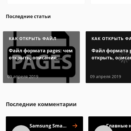
Последние статьи
КАК ОТКРЫТЬ ФАЙЛ
КАК ОТКРЫТЬ Ф
Файл формата pages: чем
Файл формата p
открыть, описание,
открыть, описа
особенности
особенности
09 апреля 2019
09 апреля 2019
Последние комментарии
Samsung Smart
Главные 