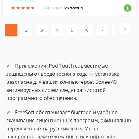
ouch.
★
★
★
★
★
★
★
★
★
★
Лицензия:
Бесплатно
1
2
3
4
5
6
7
8
9
Приложения iPod Touch совместимые
защищены от вредоносного кода — установка
безопасна для ваших компьютеров. Более 40
антивирусных систем следят за чистотой
программного обеспечения.
FreeSoft обеспечивает быстрое и удобное
скачивание лицензионных программ, официально
переведенных на русский язык. Мы не
распространяем взломанные или пиратские