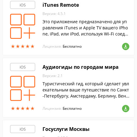
iTunes Remote
iOS
Версия: 4.5.1
Это приложение предназначено для уп
равления iTunes и Apple TV вашего iPho
ne, iPad, или iPod, используя Wi-Fi соеди
нение.
★
★
★
★
★
★
★
★
★
★
Лицензия:
Бесплатно
Аудиогиды по городам мира
iOS
Версия: 2.1
Туристический гид, который сделает увл
екательным ваше путешествие по Санкт
-Петербургу, Амстердаму, Берлину, Вене,
Венеции, Лондону, Нью-Йорку, Парижу,
★
★
★
★
★
★
★
★
★
★
Праге и Риму.
Лицензия:
Бесплатно
Госуслуги Москвы
iOS