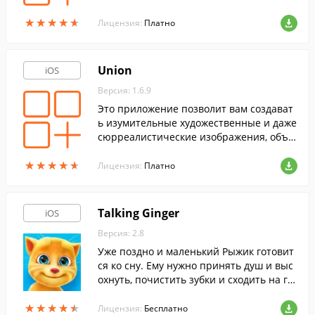
ии доступно большое количество встрое
★
★
★
★
★
★
★
★
★
★
нных эффектов для редактирования сни
Лицензия:
Платно
мка.
Union
iOS
Версия: 1.6.9
Это приложение позволит вам создават
ь изумительные художественные и даже
сюрреалистические изображения, объе
диняя ваши фотографии в одну.
★
★
★
★
★
★
★
★
★
★
Лицензия:
Платно
Talking Ginger
iOS
Версия: 2.8
Уже поздно и маленький Рыжик готовит
ся ко сну. Ему нужно принять душ и выс
охнуть, почистить зубки и сходить на го
ршок. Поможешь ему?
★
★
★
★
★
★
★
★
★
★
Лицензия:
Бесплатно