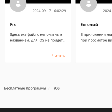
View
России
2024-09-17 16:02:29
2024-
Fix
Евгений
Здесь exe файл с непонятным
В приложении но
названием. Для IOS не пойдет в
при просмотре ви
любом случа Даже не пробовал
звука.Помогите н
запустить
Читать
Бесплатные программы
iOS