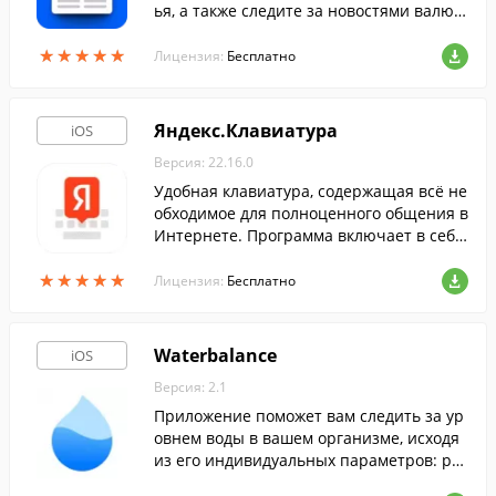
ья, а также следите за новостями валют,
прогнозами погоды и многого другого, н
★
★
★
★
★
★
★
★
★
★
е используя для этого различные сторо
Лицензия:
Бесплатно
нние программы.
Яндекс.Клавиатура
iOS
Версия: 22.16.0
Удобная клавиатура, содержащая всё не
обходимое для полноценного общения в
Интернете. Программа включает в себя
всевозможные смайлики, эмодзи, gif-ани
★
★
★
★
★
★
★
★
★
★
мации и многое другое.
Лицензия:
Бесплатно
Waterbalance
iOS
Версия: 2.1
Приложение поможет вам следить за ур
овнем воды в вашем организме, исходя
из его индивидуальных параметров: рос
та, веса, возраста и образа жизни.