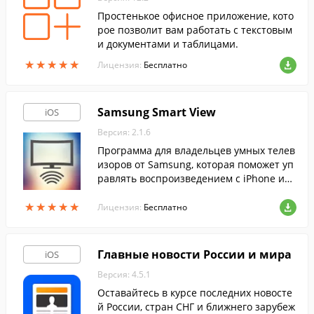
Простенькое офисное приложение, кото
рое позволит вам работать с текстовым
и документами и таблицами.
★
★
★
★
★
★
★
★
★
★
Лицензия:
Бесплатно
Samsung Smart View
iOS
Версия: 2.1.6
Программа для владельцев умных телев
изоров от Samsung, которая поможет уп
равлять воспроизведением с iPhone или
iPad, передавать фотографии, видео и д
★
★
★
★
★
★
★
★
★
★
аже музыку на экран Smart TV.
Лицензия:
Бесплатно
Главные новости России и мира
iOS
Версия: 4.5.1
Оставайтесь в курсе последних новосте
й России, стран СНГ и ближнего зарубеж