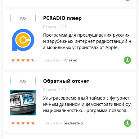
PCRADIO плеер
iOS
Версия: 2.2.5
Программа для прослушивания русских
и зарубежных интернет радиостанций н
а мобильных устройствах от Apple.
★
★
★
★
★
★
★
★
★
★
Лицензия:
Платно
Обратный отсчет
iOS
Версия: 3.2.1
Ультрасовременный таймер с футурист
ичным дизайном и демонстративной фу
нкциональностью.Программа позволяет
установить звук уведомления, который б
★
★
★
★
★
★
★
★
★
★
удет звучать, когда таймер закончит раб
Лицензия:
Бесплатно
оту.