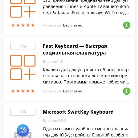
Это приложение предназначено для уп
равления iTunes и Apple TV вашего iPho
ne, iPad, или iPod, используя Wi-Fi соеди
нение.
★
★
★
★
★
★
★
★
★
★
Лицензия:
Бесплатно
Fast Keyboard — быстрая
iOS
социальная клавиатура
Версия: 1.0
Клавиатура для устройств iPhone, постр
оенная на технологии лексических при
митивов. Программа поможет облегчить
и ускорить любую переписку, предложи
★
★
★
★
★
★
★
★
★
★
Лицензия:
Бесплатно
в несколько вариантов ответов, приним
ая во внимание то, с кем ведется диало
г.
Microsoft SwiftKey Keyboard
iOS
Версия: 2.9.2
Одна из самых удобных сменных клавиа
тур для iOS-устройств. Главной особенн