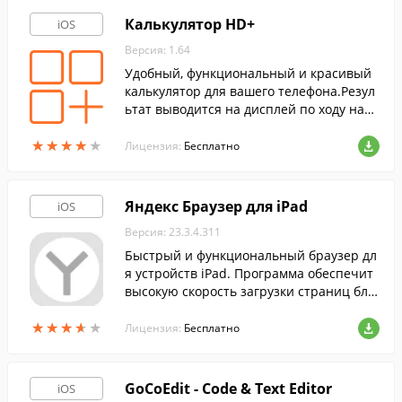
Калькулятор HD+
iOS
Версия: 1.64
Удобный, функциональный и красивый
калькулятор для вашего телефона.Резул
ьтат выводится на дисплей по ходу набо
ра формулы.
★
★
★
★
★
★
★
★
★
★
Лицензия:
Бесплатно
Яндекс Браузер для iPad
iOS
Версия: 23.3.4.311
Быстрый и функциональный браузер дл
я устройств iPad. Программа обеспечит
высокую скорость загрузки страниц бла
годаря использованию технологии Турб
★
★
★
★
★
★
★
★
★
★
о.
Лицензия:
Бесплатно
GoCoEdit - Code & Text Editor
iOS