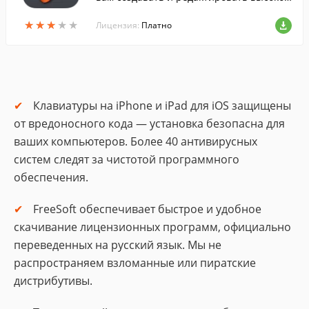
ачественные многоканальные музыкаль
★
★
★
★
★
★
★
★
★
★
ные композиции в любой момент.
Лицензия:
Платно
Клавиатуры на iPhone и iPad для iOS защищены
от вредоносного кода — установка безопасна для
ваших компьютеров. Более 40 антивирусных
систем следят за чистотой программного
обеспечения.
FreeSoft обеспечивает быстрое и удобное
скачивание лицензионных программ, официально
переведенных на русский язык. Мы не
распространяем взломанные или пиратские
дистрибутивы.