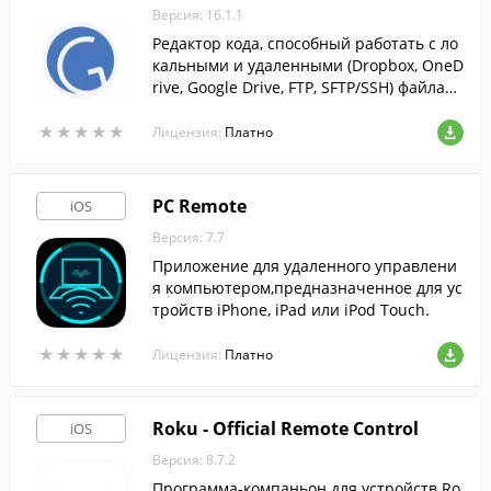
Версия: 16.1.1
Редактор кода, способный работать с ло
кальными и удаленными (Dropbox, OneD
rive, Google Drive, FTP, SFTP/SSH) файлам
и на iPhone илиiPad.
★
★
★
★
★
★
★
★
★
★
Лицензия:
Платно
PC Remote
iOS
Версия: 7.7
Приложение для удаленного управлени
я компьютером,предназначенное для ус
тройств iPhone, iPad или iPod Touch.
★
★
★
★
★
★
★
★
★
★
Лицензия:
Платно
Roku - Official Remote Control
iOS
Версия: 8.7.2
Программа-компаньон для устройств Ro