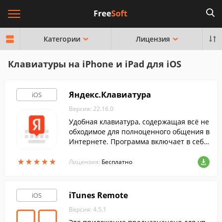
Категории
Лицензия
Клавиатуры на iPhone и iPad для iOS
Яндекс.Клавиатура
iOS
Версия: 22.16.0
Удобная клавиатура, содержащая всё не
обходимое для полноценного общения в
Интернете. Программа включает в себя
всевозможные смайлики, эмодзи, gif-ани
★
★
★
★
★
★
★
★
★
★
мации и многое другое.
Лицензия:
Бесплатно
iTunes Remote
iOS
Версия: 4.5.1