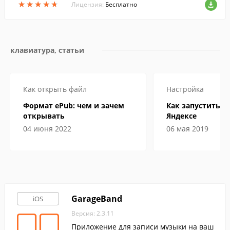
★
★
★
★
★
★
★
★
★
★
ания и огромным количеством эмодзи.
Лицензия:
Бесплатно
клавиатура, статьи
Как открыть файл
Настройка
Формат ePub: чем и зачем
Как запустить А
открывать
Яндексе
04 июня 2022
06 мая 2019
GarageBand
iOS
Версия: 2.3.11
Приложение для записи музыки на ваш