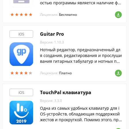
остью программы является наличие фу
нкции анализа стиля общения пользова
★
★
★
★
★
★
★
★
★
★
теля.
Лицензия:
Бесплатно
Guitar Pro
iOS
Версия: 1.10.3
Нотный редактор, предназначенный дл
я создания, редактирования и прослуши
вания гитарных табулатур и нотных пар
титур.
★
★
★
★
★
★
★
★
★
★
Лицензия:
Платно
TouchPal клавиатура
iOS
Версия: 3.3.0
Одна из самых удобных клавиатур для i
OS-устройств, обладающая поддержкой
жестов и прокруткой. Помимо этого, про
грамма обладает функцией прогнозиров