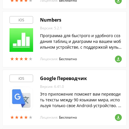
★
★
★
★
★
★
★
★
★
★
Лицензия:
Бесплатно
акже прикольных смайлов и стикеров.
Numbers
iOS
Версия: 5.2.1
Программа для быстрого и удобного соз
дания таблиц и диаграмм на вашем моб
ильном устройстве, с поддержкой мульт
итача, жестов и умного зума.
★
★
★
★
★
★
★
★
★
★
Лицензия:
Бесплатно
Google Переводчик
iOS
Версия: 6.41.0
Это приложение поможет вам переводи
ть тексты между 90 языками мира, испо
льзуя только свое Android-устройство. В
ведите...
★
★
★
★
★
★
★
★
★
★
Лицензия:
Бесплатно