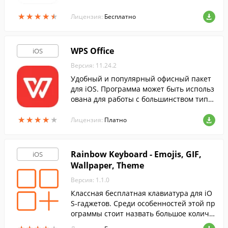
и быстрее.
★
★
★
★
★
★
★
★
★
★
Лицензия:
Бесплатно
WPS Office
iOS
Версия: 11.24.2
Удобный и популярный офисный пакет
для iOS. Программа может быть использ
ована для работы с большинством типо
в документов в любой момент.
★
★
★
★
★
★
★
★
★
★
Лицензия:
Платно
Rainbow Keyboard - Emojis, GIF,
iOS
Wallpaper, Theme
Версия: 1.1.0
Классная бесплатная клавиатура для iO
S-гаджетов. Среди особенностей этой пр
ограммы стоит назвать большое количе
ство тем оформления и милых обоев, а т