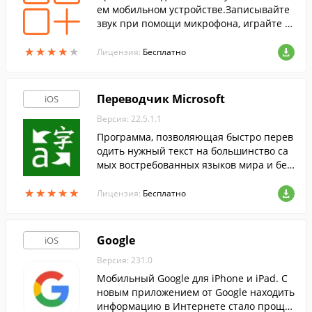
ем мобильном устройстве.Записывайте
звук при помощи микрофона, играйте м
узыку при помощи экранной миди-клав
★
★
★
★
★
★
★
★
★
★
иатуры, а также многое другое.
Лицензия:
Бесплатно
Переводчик Microsoft
iOS
Версия: 22.5.1.1
Программа, позволяющая быстро перев
одить нужный текст на большинство са
мых востребованных языков мира и без
проблем о...
★
★
★
★
★
★
★
★
★
★
Лицензия:
Бесплатно
Google
iOS
Версия: 231.0
Мобильный Google для iPhone и iPad. C
новым приложением от Google находить
информацию в Интернете стало проще