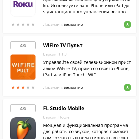
ku. Используйте ваш iPhone или iPad дл
я дистанционного управления воспроиз
ведением, или транслируйте на свой га
★
★
★
★
★
★
★
★
★
★
джет любимый видеоконтент.
Лицензия:
Бесплатно
WiFire TV Пульт
iOS
Версия: 1.1.3
Управляйте своей телевизионной прист
авкой WiFire TV, прямо со своего iPhone,
iPad или iPod Touch. WiF...
★
★
★
★
★
★
★
★
★
★
Лицензия:
Бесплатно
FL Studio Mobile
iOS
Версия: После
Мощная и функциональная программа
для работы со звуком, которая поможет
вам создавать и редактировать высокок