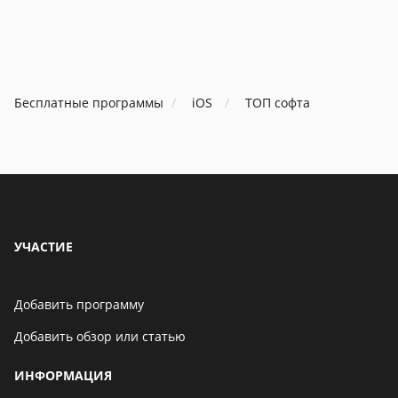
особенности
особенно
В Telegram появится
возможность скрыть
номер телефона
Бесплатные программы
iOS
ТОП софта
06 мая 2021
Бенчмарк AnTuTu
опубликовал список самых
производительных
смартфонов августа
06 мая 2021
УЧАСТИЕ
Добавить программу
Добавить обзор или статью
ИНФОРМАЦИЯ