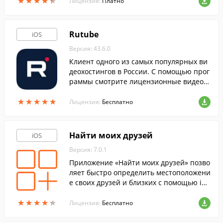
★
★
★
★
★
★
★
★
★
★
находясь вдали от компьютера.
Лицензия:
Платно
Rutube
iOS
Версия: 43.6.0
Клиент одного из самых популярных ви
деохостингов в России. С помощью прог
раммы смотрите лицензионные видеор
олики от российских телеканалов и рол
★
★
★
★
★
★
★
★
★
★
ики, загруженные пользователями ресу
Лицензия:
Бесплатно
рса.
Найти моих друзей
iOS
Версия: 7.0.1
Приложение «Найти моих друзей» позво
ляет быстро определить местоположени
е своих друзей и близких с помощью iPh
one.
★
★
★
★
★
★
★
★
★
★
Лицензия:
Бесплатно