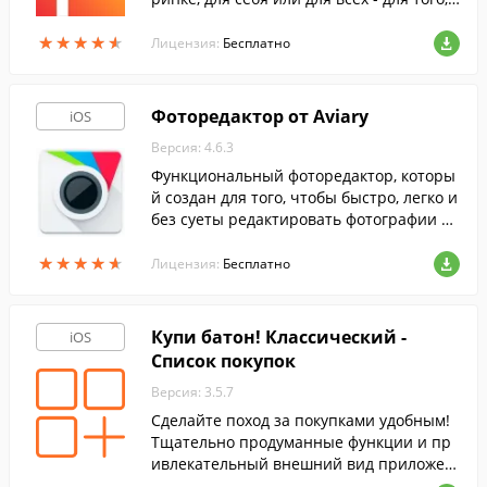
чтобы спеть понадобится ваш iPhone ил
★
★
★
★
★
★
★
★
★
★
и iPad с установленным приложением К
Лицензия:
Бесплатно
араоке.
Фоторедактор от Aviary
iOS
Версия: 4.6.3
Функциональный фоторедактор, которы
й создан для того, чтобы быстро, легко и
без суеты редактировать фотографии на
ходу.
★
★
★
★
★
★
★
★
★
★
Лицензия:
Бесплатно
Купи батон! Классический -
iOS
Список покупок
Версия: 3.5.7
Сделайте поход за покупками удобным!
Тщательно продуманные функции и пр
ивлекательный внешний вид приложен
ия «Купи батон!» позволят вам получить