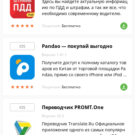
Здесь вы найдете актуальную информац
ию по ПДД и штрафам, а так же все, что
необходимо современному водителю.
★
★
★
★
★
★
★
★
★
★
Лицензия:
Бесплатно
Pandao — покупай выгодно
iOS
Версия: 1.41.1
Получите доступ к полному каталогу тов
аров из Китая от торговой площадки Pa
ndao, прямо со своего iPhone или iPod T
ouch.
★
★
★
★
★
★
★
★
★
★
Лицензия:
Бесплатно
Переводчик PROMT.One
iOS
Версия: 20.3
Переводчик Translate.Ru Официальное
приложение одного из самых популярн