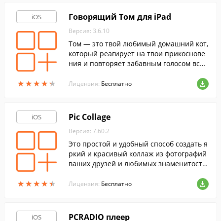
Говорящий Том для iPad
iOS
Версия: 3.6.10
Том ― это твой любимый домашний кот,
который реагирует на твои прикоснове
ния и повторяет забавным голосом все,
что ты скажешь.
★
★
★
★
★
★
★
★
★
★
Лицензия:
Бесплатно
Pic Collage
iOS
Версия: 7.60.2
Это простой и удобный способ создать я
ркий и красивый коллаж из фотографий
ваших друзей и любимых знаменитосте
й.
★
★
★
★
★
★
★
★
★
★
Лицензия:
Бесплатно
PCRADIO плеер
iOS