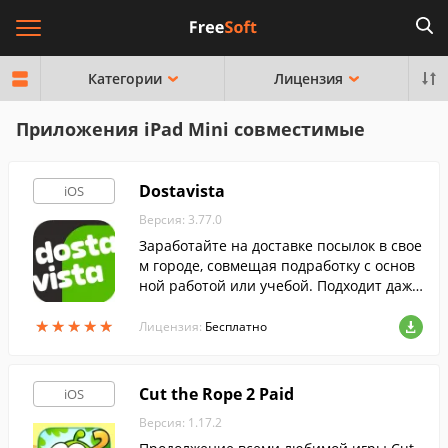
Категории
Лицензия
Приложения iPad Mini совместимые
Dostavista
iOS
Версия: 3.77.0
Заработайте на доставке посылок в свое
м городе, совмещая подработку с основ
ной работой или учебой. Подходит даже
для тех, у кого отсутствует личный транс
★
★
★
★
★
★
★
★
★
★
порт.
Лицензия:
Бесплатно
Cut the Rope 2 Paid
iOS
Версия: 1.17.2