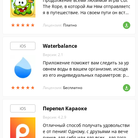
Продолжение всеми любимой игры Cut
The Rope, в которой Ам Ням отправляетс
я в путешествие. На своем пути он встр
етит множество веселых персонажей и
★
★
★
★
★
★
★
★
★
★
ещё больше сладостей.
Лицензия:
Платно
Waterbalance
iOS
Версия: 2.1
Приложение поможет вам следить за ур
овнем воды в вашем организме, исходя
из его индивидуальных параметров: рос
та, веса, возраста и образа жизни.
★
★
★
★
★
★
★
★
★
★
Лицензия:
Бесплатно
Перепел Караоке
iOS
Версия: 4.2.9
Отличный способ получать удовольстви
е от пения! Одному, с друзьями на вече
ринке, для себя или для всех - для того,