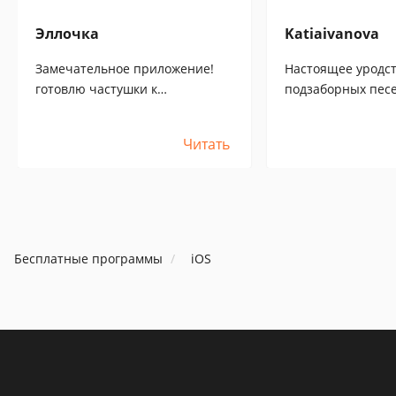
Эллочка
Katiaivanova
Замечательное приложение!
Настоящее уродств
готовлю частушки к
подзаборных песе
корпоративу. :)[:+5:]
кишка тонка!
Читать
Бесплатные программы
iOS