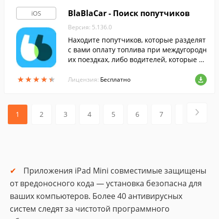
BlaBlaCar - Поиск попутчиков
iOS
Версия: 5.136.0
Находите попутчиков, которые разделят
с вами оплату топлива при междугородн
их поездках, либо водителей, которые до
везут вас до нужного города дешевле, че
★
★
★
★
★
★
★
★
★
★
м на других видах транспорта.
Лицензия:
Бесплатно
1
2
3
4
5
6
7
8
9
Приложения iPad Mini совместимые защищены
от вредоносного кода — установка безопасна для
ваших компьютеров. Более 40 антивирусных
систем следят за чистотой программного