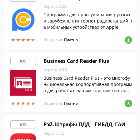
Версия: 2.2.5
Программа для прослушивания русских
и зарубежных интернет радиостанций н
а мобильных устройствах от Apple.
★
★
★
★
★
★
★
★
★
★
Лицензия:
Платно
Business Card Reader Plus
iOS
Версия: 9.5.8
Business Card Reader Plus - это многофу
нкциональная корпоративная программ
а для работы с вашим списком контакто
в.
★
★
★
★
★
★
★
★
★
★
Лицензия:
Платно
Рэй.Штрафы ПДД – ГИБДД, ГАИ
iOS
Версия: 4.2