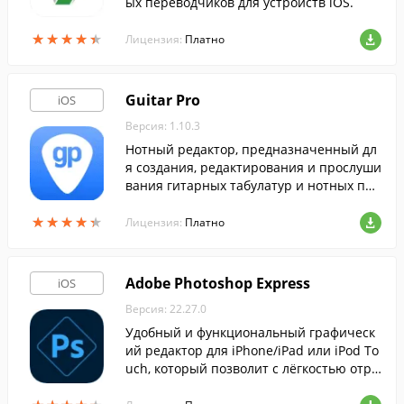
ых переводчиков для устройств iOS.
★
★
★
★
★
★
★
★
★
★
Лицензия:
Платно
Guitar Pro
iOS
Версия: 1.10.3
Нотный редактор, предназначенный дл
я создания, редактирования и прослуши
вания гитарных табулатур и нотных пар
титур.
★
★
★
★
★
★
★
★
★
★
Лицензия:
Платно
Adobe Photoshop Express
iOS
Версия: 22.27.0
Удобный и функциональный графическ
ий редактор для iPhone/iPad или iPod To
uch, который позволит с лёгкостью отре
дактировать нужные изображения, даже