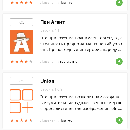
★
★
★
★
★
★
★
★
★
★
Лицензия:
Платно
удовольствие от самого обычного поход
а по магазинам!
Пан Агент
iOS
Версия: 4.1
Это приложение поднимает торговую де
ятельность предприятия на новый уров
ень.Превосходный интерфейс наряду с
преимуществами iOS позволяют добить
★
★
★
★
★
★
★
★
★
★
ся феноменальной скорости и удобства
Лицензия:
Бесплатно
работы.
Union
iOS
Версия: 1.6.9
Это приложение позволит вам создават
ь изумительные художественные и даже
сюрреалистические изображения, объе
диняя ваши фотографии в одну.
★
★
★
★
★
★
★
★
★
★
Лицензия:
Платно