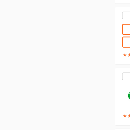
★
★
★
★