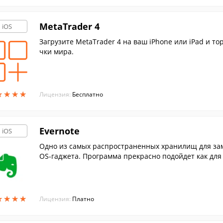
MetaTrader 4
iOS
Загрузите MetaTrader 4 на ваш iPhone или iPad и то
чки мира.
★
★
★
★
★
★
★
★
Лицензия:
Бесплатно
Evernote
iOS
Одно из самых распространенных хранилищ для заме
OS-гаджета. Программа прекрасно подойдет как для
ебы.
★
★
★
★
★
★
★
★
Лицензия:
Платно