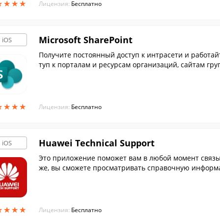
★
★
★
★
★
★
★
★
Лицензия:
Бесплатно
Microsoft SharePoint
iOS
Получите постоянный доступ к интрасети и работай
туп к порталам и ресурсам организаций, сайтам гр
★
★
★
★
★
★
★
★
Лицензия:
Бесплатно
Huawei Technical Support
iOS
Это приложение поможет вам в любой момент связы
же, вы сможете просматривать справочную информац
★
★
★
★
★
★
★
★
Лицензия:
Бесплатно