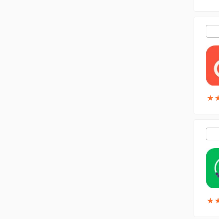
★
★
★
★