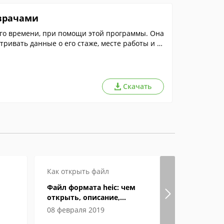
 врачами
го времени, при помощи этой программы. Она
ривать данные о его стаже, месте работы и ст
ия врача.
Скачать
Как открыть файл
Как откры
Файл формата heic: чем
Файл фор
открыть, описание,
открыть, 
особенности
особенно
08 февраля 2019
08 апреля