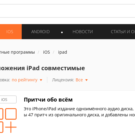
IOS
ANDROID
НОВОСТИ
СТАТЬИ И 
тные программы
iOS
ipad
ожения iPad совместимые
овка:
по рейтингу
Лицензия:
Все
Притчи обо всём
iOS
Это iPhone/iPad издание одноимённого аудио диска
ы 47 притч из оригинального диска, и добавлены но