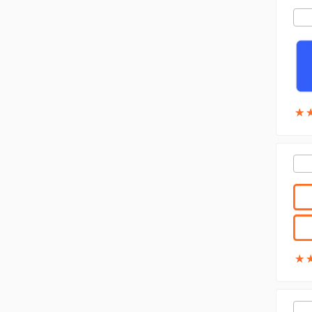
★
★
★
★