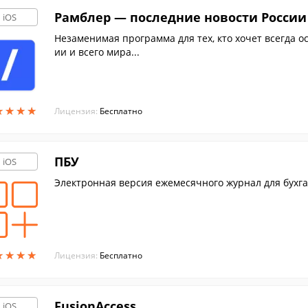
Рамблер — последние новости России
iOS
Незаменимая программа для тех, кто хочет всегда о
ии и всего мира...
★
★
★
★
★
★
★
★
Лицензия:
Бесплатно
ПБУ
iOS
Электронная версия ежемесячного журнал для бухгал
★
★
★
★
★
★
★
★
Лицензия:
Бесплатно
FusionAccess
iOS