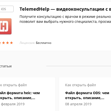
TelemedHelp — видеоконсультации с
iOS
Получите консультацию с врачом в режиме реально
позволит вам выбрать нужного специалиста, просмат
оимости очного приема, а затем сохранит заключен
★
★
★
★
★
★
★
★
Лицензия:
Бесплатно
 статьи
к открыть файл
Как открыть файл
йл формата heic: чем
Файл формата ODS: чем
крыть, описание,
открыть, описание,
собенности
особенности
 февраля 2019
08 апреля 2019