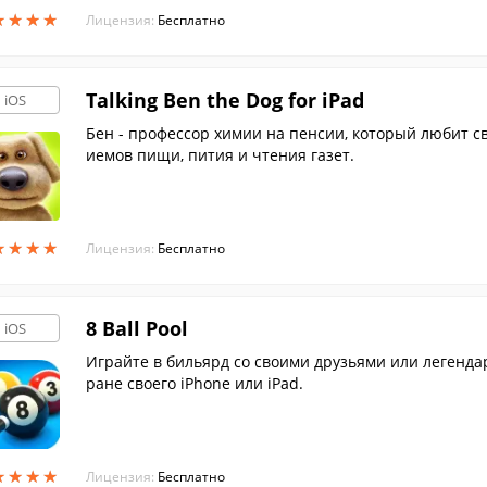
★
★
★
★
★
★
★
★
Лицензия:
Бесплатно
Talking Ben the Dog for iPad
iOS
Бен - профессор химии на пенсии, который любит с
иемов пищи, пития и чтения газет.
★
★
★
★
★
★
★
★
Лицензия:
Бесплатно
8 Ball Pool
iOS
Играйте в бильярд со своими друзьями или легенда
ране своего iPhone или iPad.
★
★
★
★
★
★
★
★
Лицензия:
Бесплатно