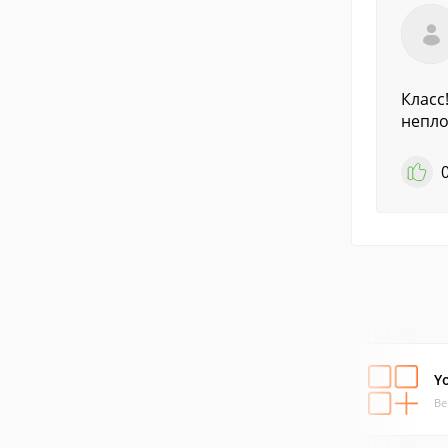
Класс
непло
Y
Ве