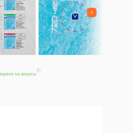
?
верено на вирусы