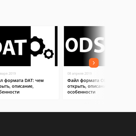
нваря 2019
08 апреля 2019
л формата DAT: чем
Файл формата ODS: чем
рыть, описание,
открыть, описание,
бенности
особенности