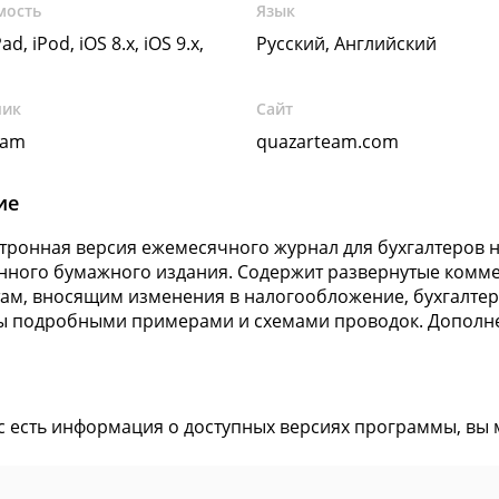
мость
Язык
ad, iPod, iOS 8.x, iOS 9.x,
Русский, Английский
чик
Сайт
eam
quazarteam.com
ие
тронная версия ежемесячного журнал для бухгалтеров н
ного бумажного издания. Содержит развернутые комм
ам, вносящим изменения в налогообложение, бухгалтер
 подробными примерами и схемами проводок. Дополне
ас есть информация о доступных версиях программы, вы