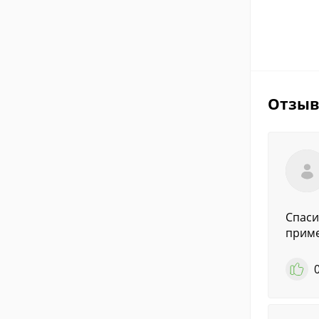
Отзы
Спаси
приме