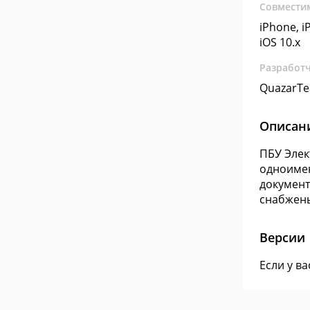
Совмести
iPhone, iP
iOS 10.x
Разработ
QuazarT
Описан
ПБУ Элек
одноимен
документ
снабжены
Версии
Если у в