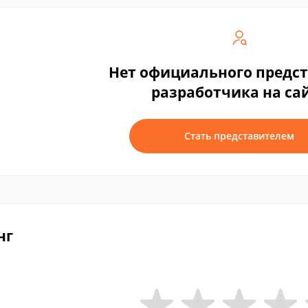
Нет официального предс
разработчика на са
Стать представителем
нг