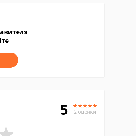
тавителя
йте
5
2 оценки