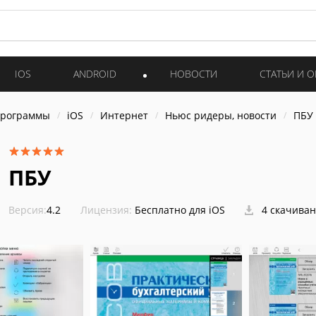
IOS
ANDROID
НОВОСТИ
СТАТЬИ И 
программы
iOS
Интернет
Ньюс ридеры, новости
ПБУ
ПБУ
Версия:
4.2
Лицензия:
Бесплатно для iOS
4 скачива