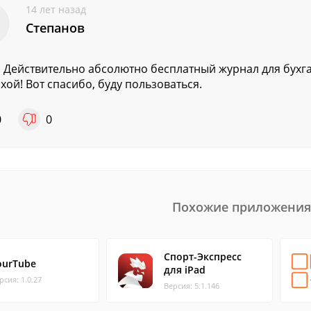
14 лет назад
Степанов
! Действительно абсолютно бесплатный журнал для бухга
хой! Вот спасибо, буду пользоваться.
0
0
Похожие приложения
Спорт-Экспресс
ourTube
для iPad
рсия: 1.0.27
Версия: 5.1.146