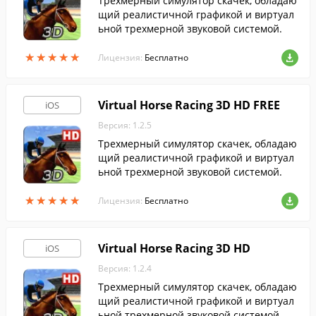
Трехмерный симулятор скачек, обладаю
щий реалистичной графикой и виртуал
ьной трехмерной звуковой системой.
★
★
★
★
★
★
★
★
★
★
Лицензия:
Бесплатно
Virtual Horse Racing 3D HD FREE
iOS
Версия: 1.2.5
Трехмерный симулятор скачек, обладаю
щий реалистичной графикой и виртуал
ьной трехмерной звуковой системой.
★
★
★
★
★
★
★
★
★
★
Лицензия:
Бесплатно
Virtual Horse Racing 3D HD
iOS
Версия: 1.2.4
Трехмерный симулятор скачек, обладаю
щий реалистичной графикой и виртуал
ьной трехмерной звуковой системой.