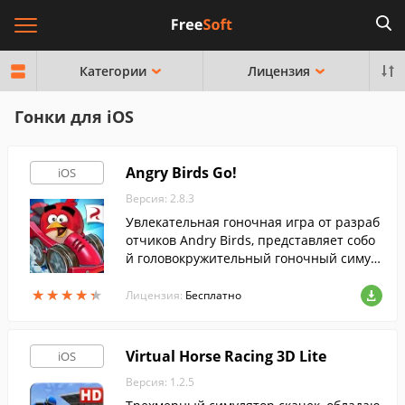
Категории
Лицензия
Гонки для iOS
Angry Birds Go!
iOS
Версия: 2.8.3
Увлекательная гоночная игра от разраб
отчиков Andry Birds, представляет собо
й головокружительный гоночный симул
ятор с наличием красочного, полностью
★
★
★
★
★
★
★
★
★
★
трехмерного мира.
Лицензия:
Бесплатно
Virtual Horse Racing 3D Lite
iOS
Версия: 1.2.5