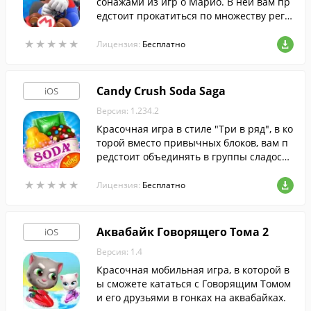
сонажами из игр о Марио. В ней вам пр
едстоит прокатиться по множеству регу
лярно меняющихся локаций, основанны
★
★
★
★
★
★
★
★
★
★
х на реальных городах со всего мира.
Лицензия:
Бесплатно
Candy Crush Soda Saga
iOS
Версия: 1.234.2
Красочная игра в стиле "Три в ряд", в ко
торой вместо привычных блоков, вам п
редстоит объединять в группы сладости
и бутылки с газировкой.
★
★
★
★
★
★
★
★
★
★
Лицензия:
Бесплатно
Аквабайк Говорящего Тома 2
iOS
Версия: 1.4
Красочная мобильная игра, в которой в
ы сможете кататься с Говорящим Томом
и его друзьями в гонках на аквабайках.