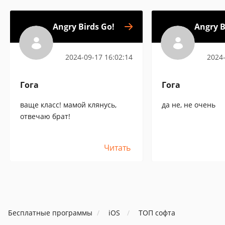
Angry Birds Go!
Angry B
2024-09-17 16:02:14
2024-
Гога
Гога
ваще класс! мамой клянусь,
да не, не очень
отвечаю брат!
Читать
Бесплатные программы
iOS
ТОП софта