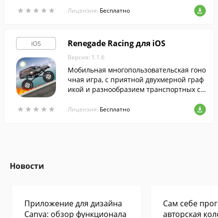
★
★
★
★
★
★
★
★
★
★
Лицензия:
Бесплатно
Renegade Racing для iOS
iOS
Версия: 1.1.6
Мобильная многопользовательская гоно
чная игра, с приятной двухмерной граф
икой и разнообразием транспортных ср
едств.
★
★
★
★
★
★
★
★
★
★
Лицензия:
Бесплатно
Новости
Приложение для дизайна
Сам себе прог
Canva: обзор функционала
авторская кол