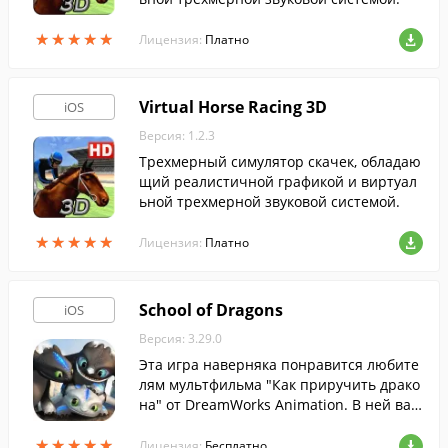
★
★
★
★
★
★
★
★
★
★
Лицензия:
Платно
Virtual Horse Racing 3D
iOS
Версия: 1.2.3
Трехмерный симулятор скачек, обладаю
щий реалистичной графикой и виртуал
ьной трехмерной звуковой системой.
★
★
★
★
★
★
★
★
★
★
Лицензия:
Платно
School of Dragons
iOS
Версия: 3.29.0
Эта игра наверняка понравится любите
лям мультфильма "Как приручить драко
на" от DreamWorks Animation. В ней вам
предстоит обучать собственных дракон
★
★
★
★
★
★
★
★
★
★
ов и вместе исследовать таинственные
Лицензия:
Бесплатно