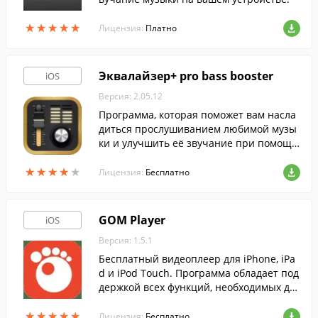
★
★
★
★
★
★
★
★
★
★
Лицензия:
Платно
Эквалайзер+ pro bass booster
iOS
Версия: 2.05.12
Программа, которая поможет вам насла
диться прослушиванием любимой музы
ки и улучшить её звучание при помощи
пятиполосного эквалайзера.
★
★
★
★
★
★
★
★
★
★
Лицензия:
Бесплатно
GOM Player
iOS
Версия: 1.5.1
Бесплатный видеоплеер для iPhone, iPa
d и iPod Touch. Программа обладает под
держкой всех функций, необходимых дл
я комфортного просмотра видеоролико
★
★
★
★
★
★
★
★
★
★
в.
Лицензия:
Бесплатно