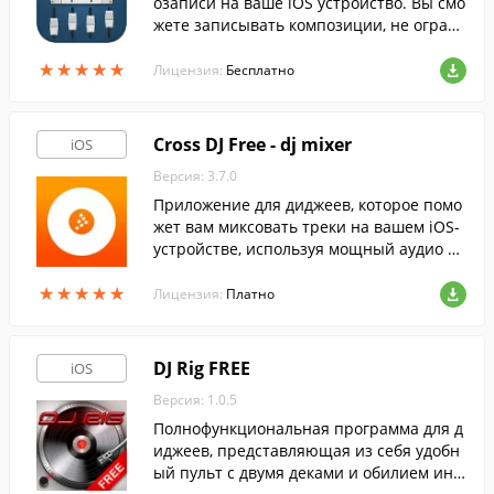
озаписи на ваше iOS устройство. Вы смо
жете записывать композиции, не огран
иченные по количеству дорожек, наклад
★
★
★
★
★
★
★
★
★
★
ывать эффекты на дорожки и т.д.
Лицензия:
Бесплатно
Cross DJ Free - dj mixer
iOS
Версия: 3.7.0
Приложение для диджеев, которое помо
жет вам миксовать треки на вашем iOS-
устройстве, используя мощный аудио дв
ижок.
★
★
★
★
★
★
★
★
★
★
Лицензия:
Платно
DJ Rig FREE
iOS
Версия: 1.0.5
Полнофункциональная программа для д
иджеев, представляющая из себя удобн
ый пульт с двумя деками и обилием инс