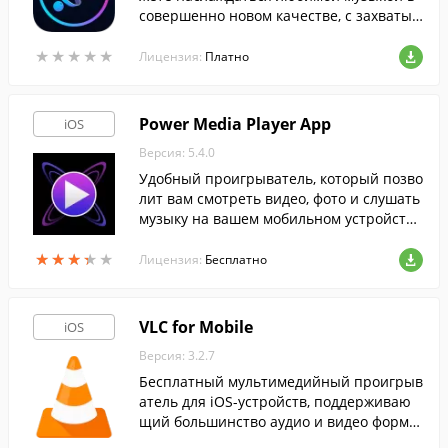
совершенно новом качестве, с захватыв
ающим объемным 3D-звуком и мощным
★
★
★
★
★
★
★
★
★
★
и басами.
Лицензия:
Платно
Power Media Player App
iOS
Версия: 5.4.0
Удобный проигрыватель, который позво
лит вам смотреть видео, фото и слушать
музыку на вашем мобильном устройств
е.
★
★
★
★
★
★
★
★
★
★
Лицензия:
Бесплатно
VLC for Mobile
iOS
Версия: 3.2.7
Бесплатный мультимедийный проигрыв
атель для iOS-устройств, поддерживаю
щий большинство аудио и видео форма
тов, а также позволяющий синхронизир