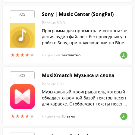
Sony | Music Center (SongPal)
iOS
Версия: 6.0.0
Программа для просмотра и воспроизве
дения аудио файлов с беспроводных уст
ройств Sony, при подключении по Bluet
ooth или WiFi.
★
★
★
★
★
★
★
★
★
★
Лицензия:
Бесплатно
MusiXmatch Музыка и слова
iOS
Версия: 7.9.11
Музыкальный проигрыватель, который
обладает огромной базой текстов песен
для караоке. Отображает тексты песен в
о время их прослушивания в Spotify или
★
★
★
★
★
★
★
★
★
★
Apple Music.
Лицензия:
Платно