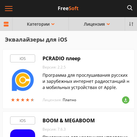
Категории
Лицензия
Эквалайзеры для iOS
PCRADIO плеер
iOS
Версия: 2.2.5
Программа для прослушивания русских
и зарубежных интернет радиостанций н
а мобильных устройствах от Apple.
★
★
★
★
★
★
★
★
★
★
Лицензия:
Платно
BOOM & MEGABOOM
iOS
Версия: 7.6.3