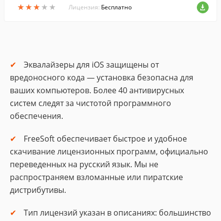
★
★
★
★
★
★
★
★
★
★
овать данные с облачными хранилища
Лицензия:
Бесплатно
ми.
Эквалайзеры для iOS защищены от
вредоносного кода — установка безопасна для
ваших компьютеров. Более 40 антивирусных
систем следят за чистотой программного
обеспечения.
FreeSoft обеспечивает быстрое и удобное
скачивание лицензионных программ, официально
переведенных на русский язык. Мы не
распространяем взломанные или пиратские
дистрибутивы.
Тип лицензий указан в описаниях: большинство