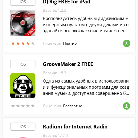
DJ Rig FREE for iPad
iOS
Версия: 1.2.3
Воспользуйтесь удобным диджейским м
икшерным пультом с двумя деками и со
здавайте высококлассные и качественн
ые миксы прямо на своём Apple-устройс
★
★
★
★
★
★
★
★
★
★
тве.
Лицензия:
Платно
GrooveMaker 2 FREE
iOS
Версия: 1.5.3
Одна из самых удобных в использовани
и и функциональных программ для созд
ания музыки, доступная совершенно бес
платно…
★
★
★
★
★
★
★
★
★
★
Лицензия:
Бесплатно
Radium for Internet Radio
iOS
Версия: 1.1.11