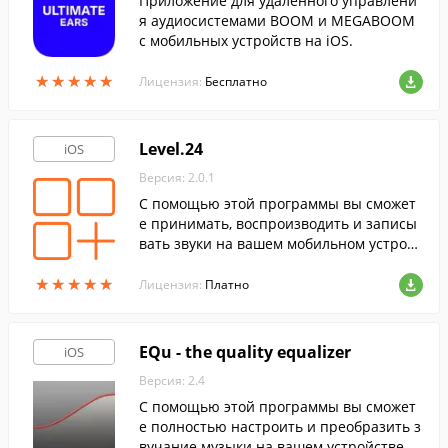
Приложение для удаленного управлени
я аудиосистемами BOOM и MEGABOOM
с мобильных устройств на iOS.
★
★
★
★
★
★
★
★
★
★
Лицензия:
Бесплатно
Level.24
iOS
Версия: 2.0.1
С помощью этой программы вы сможет
е принимать, воспроизводить и записы
вать звуки на вашем мобильном устройс
тве.
★
★
★
★
★
★
★
★
★
★
Лицензия:
Платно
EQu - the quality equalizer
iOS
Версия: 2.4
С помощью этой программы вы сможет
е полностью настроить и преобразить з
вучание музыки на вашем устройстве.