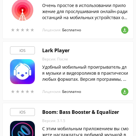
Очень простое в использовании прило
жение для прослушивания онлайн-ради
останций на мобильных устройствах от
Apple.
★
★
★
★
★
★
★
★
★
★
Лицензия:
Бесплатно
Lark Player
iOS
Версия: После
Удобный мобильный проигрыватель дл
я музыки и видеороликов в практически
любых форматах. Версия программы, пр
едназначенная для iPhone и iPad.
★
★
★
★
★
★
★
★
★
★
Лицензия:
Бесплатно
Boom: Bass Booster & Equalizer
iOS
Версия: 3.1.5
С этим мобильным приложением вы смо
жете наслаждаться любимой музыкой в ​​