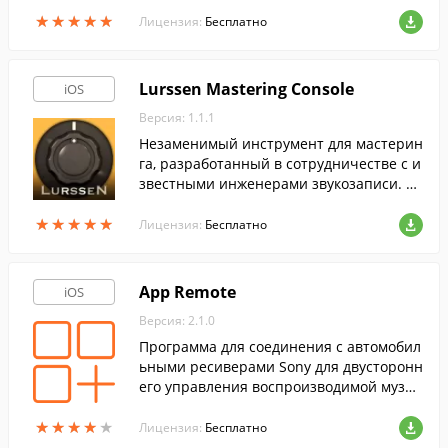
трументов, которые помогут вам создав
★
★
★
★
★
★
★
★
★
★
ать высококачественные и классные ми
Лицензия:
Бесплатно
ксы.
Lurssen Mastering Console
iOS
Версия: 1.1.1
Незаменимый инструмент для мастерин
га, разработанный в сотрудничестве с и
звестными инженерами звукозаписи. П
рограмма поможет вам добиться наилуч
★
★
★
★
★
★
★
★
★
★
шего качества звука при записи музыки.
Лицензия:
Бесплатно
App Remote
iOS
Версия: 2.1.0
Программа для соединения с автомобил
ьными ресиверами Sony для двусторонн
его управления воспроизводимой музык
ой.
★
★
★
★
★
★
★
★
★
★
Лицензия:
Бесплатно