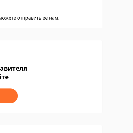
 можете
отправить ее нам
.
тавителя
йте