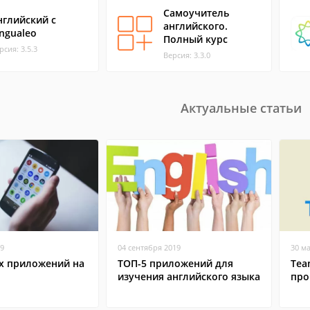
Самоучитель
нглийский с
английского.
ingualeo
Полный курс
рсия: 3.5.3
Версия: 3.3.0
Актуальные статьи
19
04 сентября 2019
30 м
х приложений на
ТОП-5 приложений для
Tea
изучения английского языка
про