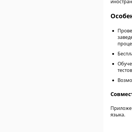
иностран
Особе
Прове
завед
проце
Беспл
Обуче
тесто
Возмо
Совмес
Приложен
языка.