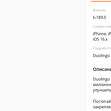
Версия
6.189.0
Совмести
iPhone, iP
iOS 16.x
Разработ
Duolingo
Описан
Duolingo
миллионо
улучшить
Постигай
закрепле