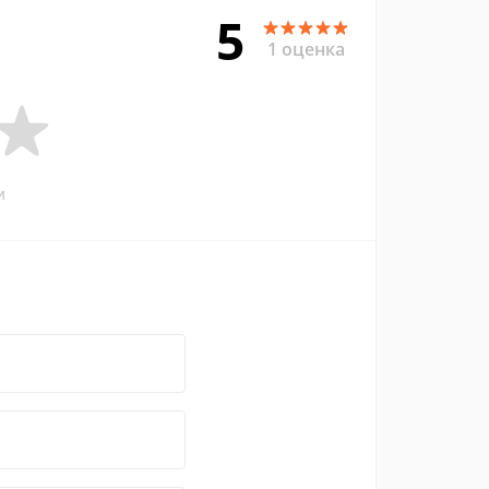
5
1 оценка
и