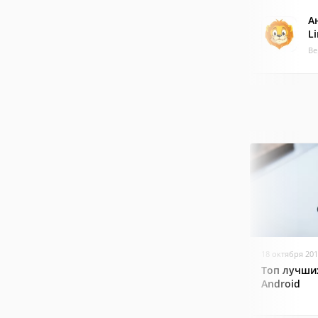
А
L
Ве
18 октября 20
Топ лучши
Android