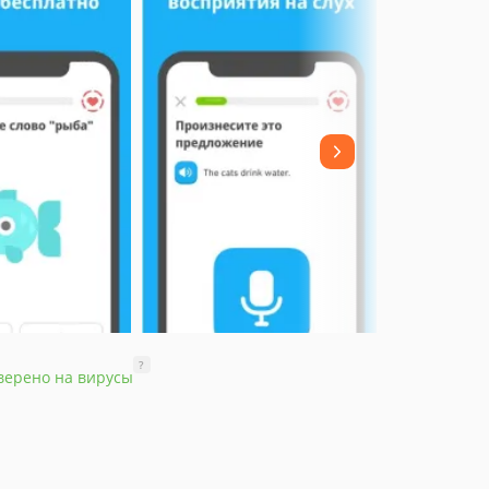
?
верено на вирусы