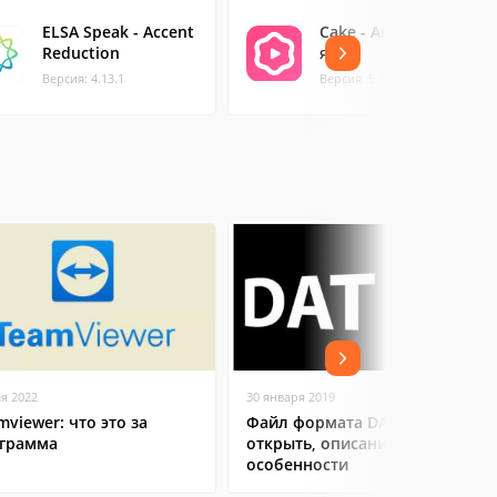
ELSA Speak - Accent
Cake - Английский
Reduction
язык
Версия: 4.13.1
Версия: 5.1.1
ая 2022
30 января 2019
mviewer: что это за
Файл формата DAT: чем
грамма
открыть, описание,
особенности