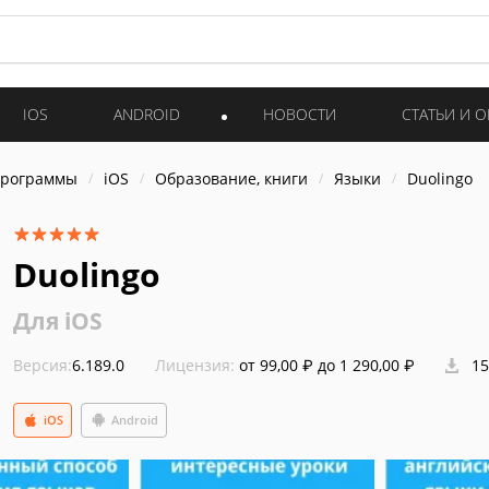
IOS
ANDROID
НОВОСТИ
СТАТЬИ И 
программы
iOS
Образование, книги
Языки
Duolingo
Duolingo
Для iOS
Версия:
6.189.0
Лицензия:
от 99,00 ₽ до 1 290,00 ₽
15
iOS
Android