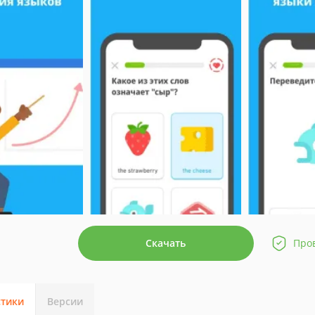
Скачать
Про
стики
Версии