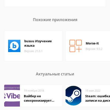
Похожие приложения
busuu Изучение
Morse-It
языка
Версия: 9.0.2
Версия: 21.0.1
Актуальные статьи
19 ноября 2018
19 мая 2022
Вайбер не
Steam: ошибка
синхронизирует
записи на дис
контакты