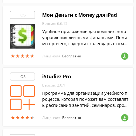
Мои Деньги с Money для iPad
iOS
Версия: 6.6.15
Удобное приложение для комплексного
управления личными финансами. Поми
мо прочего, содержит календарь с отмет
ками плановых и просроченных транза
★
★
★
★
★
★
★
★
★
★
кций.
Лицензия:
Бесплатно
iStudiez Pro
iOS
Версия: 2.0.1
Программа для организации учебного п
роцесса, которая поможет вам составлят
ь расписания занятий, семинаров, срок
и выполнения работ и многое другое.
★
★
★
★
★
★
★
★
★
★
Лицензия:
Бесплатно