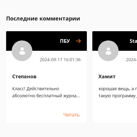
Последние комментарии
ПБУ
Sta
путеводи
2024-09-17 16:01:36
2024-
Степанов
Хамит
Класс! Действительно
хорошая вещь, а 
абсолютно бесплатный журнал
такую программу 
для бухгалтера! И при этом
андроида? буду о
очень даже неплохой! Вот
признателен.
Читать
спасибо, буду пользоваться.