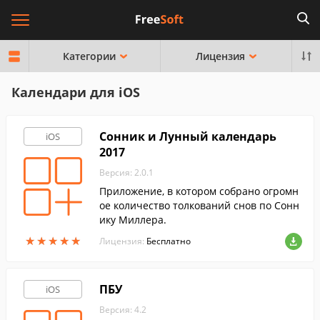
Категории
Лицензия
Календари для iOS
Сонник и Лунный календарь
iOS
2017
Версия: 2.0.1
Приложение, в котором собрано огромн
ое количество толкований снов по Сонн
ику Миллера.
★
★
★
★
★
★
★
★
★
★
Лицензия:
Бесплатно
ПБУ
iOS
Версия: 4.2