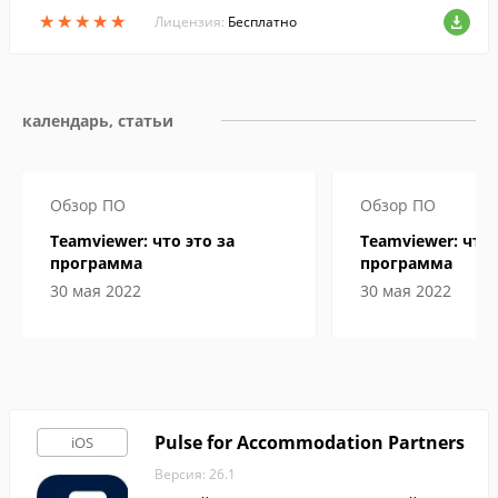
★
★
★
★
★
★
★
★
★
★
Лицензия:
Бесплатно
календарь, статьи
Обзор ПО
Обзор ПО
Teamviewer: что это за
Teamviewer: что 
программа
программа
30 мая 2022
30 мая 2022
Pulse for Accommodation Partners
iOS
Версия: 26.1