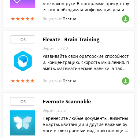
м взмахом руки.В программе присутству
ет всянеобходимая информация для изу
чения небосклона.
★
★
★
★
★
★
★
★
★
★
Лицензия:
Платно
Elevate - Brain Training
iOS
Версия: 5.72.0
Развивайте свои ораторские способност
и, концентрацию, скорость мышления, п
амять, математические навыки, а так же
многое другое при помощи этой програ
★
★
★
★
★
★
★
★
★
★
ммы.
Лицензия:
Платно
Evernote Scannable
iOS
Версия: 2.3.3
Перенесите любые документы, визитны
е карты, квитанции и другие важные бу
маги в электронный вид, при помощи эт
ой программы.