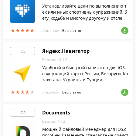
Устанавливайте цели по выполнению т
ех или иных спортивных упражнений, б
егу, ходьбе и многому другому и отслежи
вайте п…
★
★
★
★
★
★
★
★
★
★
Лицензия:
Бесплатно
Яндекс.Навигатор
iOS
Версия: 14.1.0
Удобный и быстрый навигатор для iOS,
содержащий карты России, Беларуси, Ка
захстана, Украины и Турции.
★
★
★
★
★
★
★
★
★
★
Лицензия:
Бесплатно
Documents
iOS
Версия: 7.1.2
Мощный файловый менеджер для iOS,с
пособный заменить стандартные средст