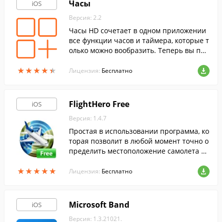
Часы
iOS
Версия: 2.2
Часы HD сочетает в одном приложении
все функции часов и таймера, которые т
олько можно вообразить. Теперь вы пол
учаете все сразу!
★
★
★
★
★
★
★
★
★
★
Лицензия:
Бесплатно
FlightHero Free
iOS
Версия: 1.4.7
Простая в использовании программа, ко
торая позволит в любой момент точно о
пределить местоположение самолета в
пространстве, а также его скорость.
★
★
★
★
★
★
★
★
★
★
Лицензия:
Бесплатно
Microsoft Band
iOS
Версия: 1.3.21021.