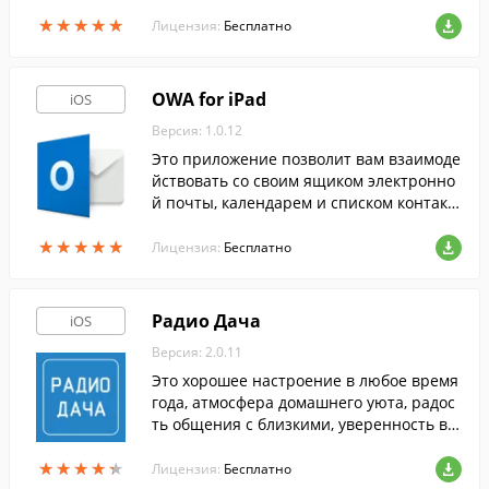
программы, вы сможете осмотреть всю
★
★
★
★
★
★
★
★
★
★
планету с высоты птичьего полета.
Лицензия:
Бесплатно
OWA for iPad
iOS
Версия: 1.0.12
Это приложение позволит вам взаимоде
йствовать со своим ящиком электронно
й почты, календарем и списком контакт
ов в любой момент.
★
★
★
★
★
★
★
★
★
★
Лицензия:
Бесплатно
Радио Дача
iOS
Версия: 2.0.11
Это хорошее настроение в любое время
года, атмосфера домашнего уюта, радос
ть общения с близкими, уверенность в с
ебе и в завтрашнем дне!
★
★
★
★
★
★
★
★
★
★
Лицензия:
Бесплатно