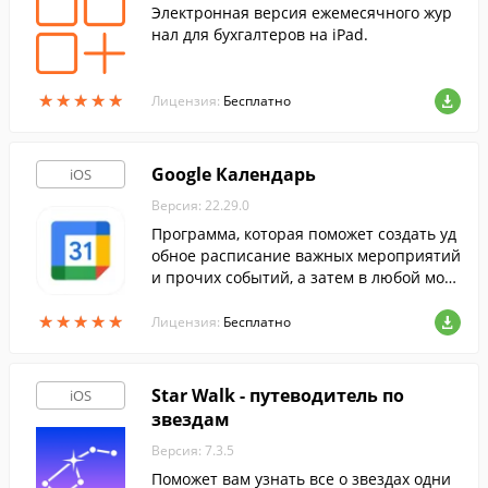
Электронная версия ежемесячного жур
нал для бухгалтеров на iPad.
★
★
★
★
★
★
★
★
★
★
Лицензия:
Бесплатно
Google Календарь
iOS
Версия: 22.29.0
Программа, которая поможет создать уд
обное расписание важных мероприятий
и прочих событий, а затем в любой мом
ент сверяться с созданными списками в
★
★
★
★
★
★
★
★
★
★
удобном и наглядном виде.
Лицензия:
Бесплатно
Star Walk - путеводитель по
iOS
звездам
Версия: 7.3.5
Поможет вам узнать все о звездах одни