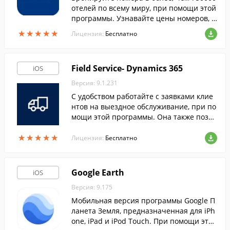
отелей по всему миру, при помощи этой
программы. Узнавайте цены номеров, ч
итайте отзывы посетителей и просматр
★
★
★
★
★
★
★
★
★
★
Лицензия:
Бесплатно
ивайте фотографии отелей.
Field Service- Dynamics 365
iOS
Версия: 9.1.231
С удобством работайте с заявками клие
нтов на выездное обслуживание, при по
мощи этой программы. Она также позво
ляет осуществлять удаленный монитор
★
★
★
★
★
★
★
★
★
★
инг ресурсов прямо с вашего iPhone или
Лицензия:
Бесплатно
iPad.
Google Earth
iOS
Версия: 9.175
Мобильная версия программы Google П
ланета Земля, предназначенная для iPh
one, iPad и iPod Touch. При помощи этой