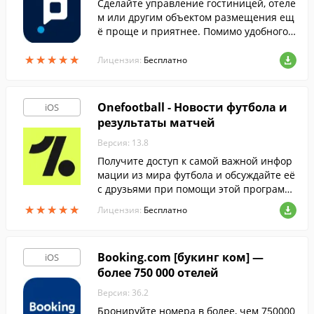
Сделайте управление гостиницей, отеле
м или другим объектом размещения ещ
ё проще и приятнее. Помимо удобного
интерфейса, программа порадует обили
★
★
★
★
★
★
★
★
★
★
ем полезных функций, которые облегчат
Лицензия:
Бесплатно
обработку заявок.
Onefootball - Новости футбола и
iOS
результаты матчей
Версия: 13.8
Получите доступ к самой важной инфор
мации из мира футбола и обсуждайте её
с друзьями при помощи этой программ
ы.
★
★
★
★
★
★
★
★
★
★
Лицензия:
Бесплатно
Booking.com [букинг ком] —
iOS
более 750 000 отелей
Версия: 36.2
Бронируйте номера в более, чем 750000