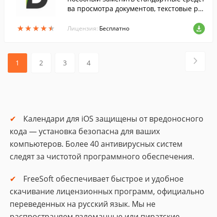
ва просмотра документов, текстовые ре
дакторы, а также ряд других приложени
★
★
★
★
★
★
★
★
★
★
й .
Лицензия:
Бесплатно
1
2
3
4
Календари для iOS защищены от вредоносного
кода — установка безопасна для ваших
компьютеров. Более 40 антивирусных систем
следят за чистотой программного обеспечения.
FreeSoft обеспечивает быстрое и удобное
скачивание лицензионных программ, официально
переведенных на русский язык. Мы не
распространяем взломанные или пиратские