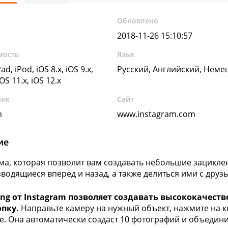
Обновлено
2018-11-26 15:10:57
мость
Язык
ad, iPod, iOS 8.x, iOS 9.x,
Русский, Английский, Неме
iOS 11.x, iOS 12.x
чик
Сайт
m
www.instagram.com
ие
а, которая позволит вам создавать небольшие зацикле
водящиеся вперед и назад, а также делиться ими с друз
ng от Instagram позволяет создавать высококачес
опку.
Направьте камеру на нужный объект, нажмите на кн
е. Она автоматически создаст 10 фотографий и объедини