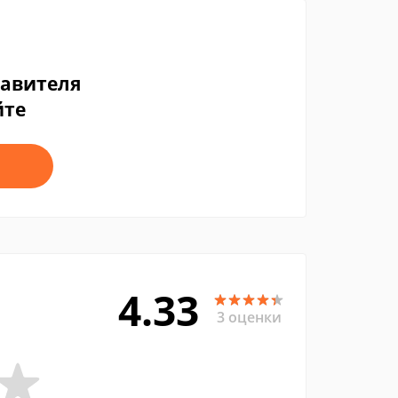
тавителя
йте
4.33
3 оценки