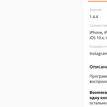
Версия
1.4.4
Совмести
iPhone, iP
iOS 10.x, 
Разработ
Instagra
Описан
Программ
воспроиз
Boomera
одну кн
остально