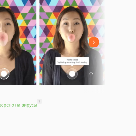
?
верено на вирусы