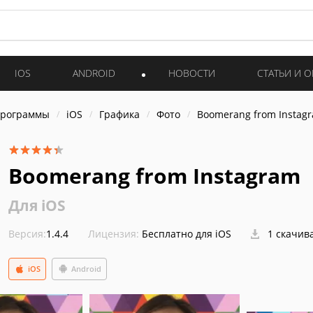
IOS
ANDROID
НОВОСТИ
СТАТЬИ И 
программы
iOS
Графика
Фото
Boomerang from Instag
Boomerang from Instagram
Для iOS
Версия:
1.4.4
Лицензия:
Бесплатно для iOS
1 скачив
iOS
Android