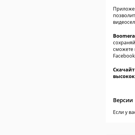
Приложен
позволит
видеосел
Boomeran
сохраняй
сможете 
Facebook
Скачайт
высокок
Версии
Если у в