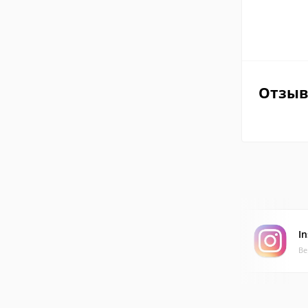
Отзы
I
Ве