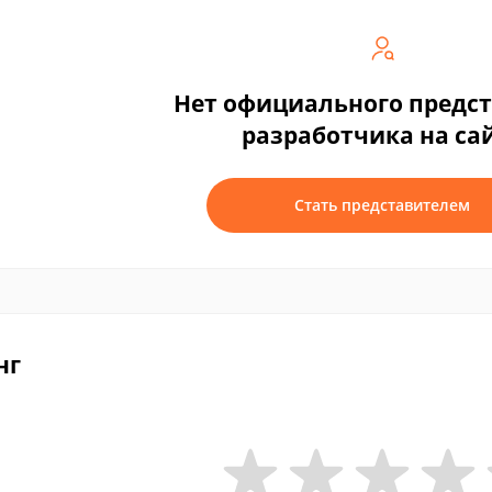
Нет официального предс
разработчика на са
Стать представителем
нг