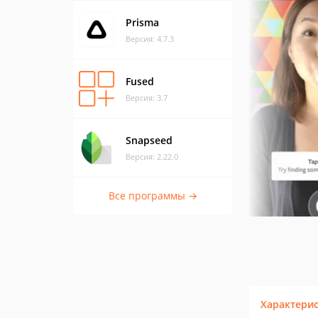
Prisma
Версия: 4.7.3
Fused
Версия: 3.7
Snapseed
Версия: 2.22.0
Все программы →
Характери