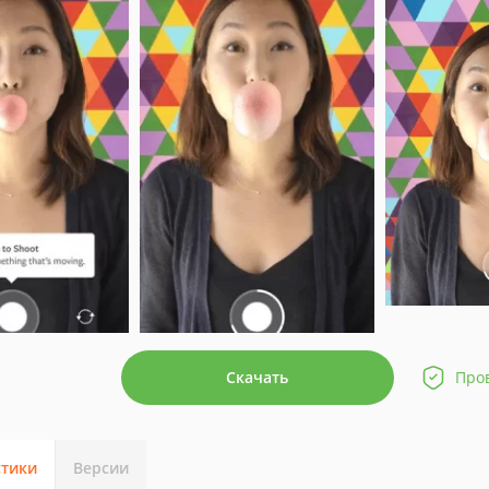
Скачать
Про
стики
Версии