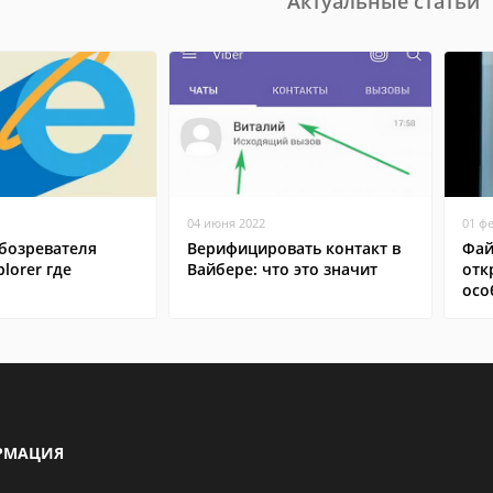
Актуальные статьи
04 июня 2022
01 ф
бозревателя
Верифицировать контакт в
Фай
plorer где
Вайбере: что это значит
отк
осо
РМАЦИЯ