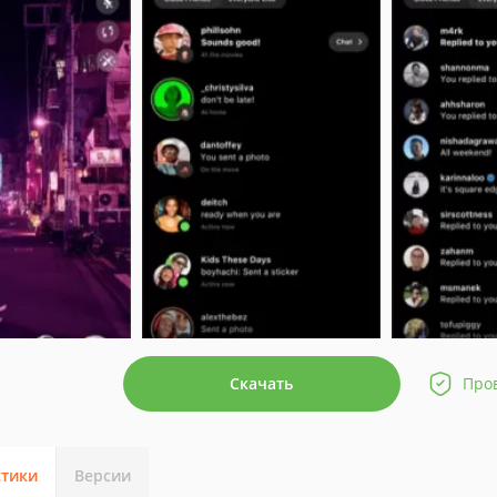
Скачать
Про
стики
Версии