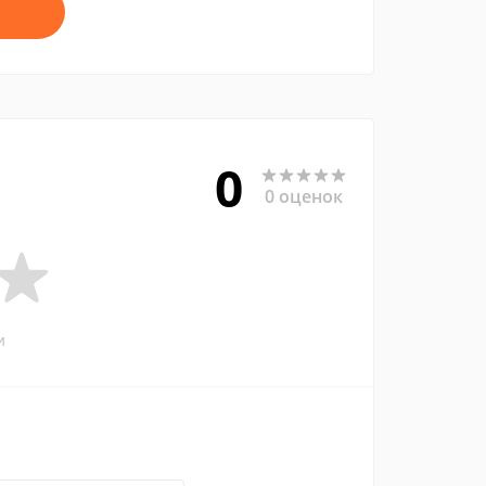
0
0 оценок
и