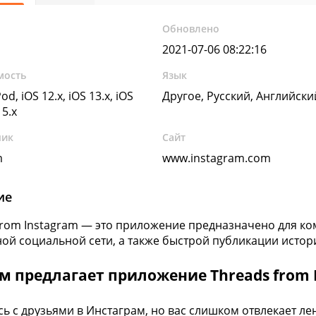
Обновлено
2021-07-06 08:22:16
мость
Язык
od, iOS 12.x, iOS 13.x, iOS
Другое, Русский, Английск
15.x
чик
Сайт
m
www.instagram.com
ие
from Instagram — это приложение предназначено для к
ой социальной сети, а также быстрой публикации истор
м предлагает приложение Threads from 
ь с друзьями в Инстаграм, но вас слишком отвлекает лен