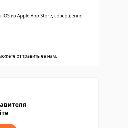
 iOS из Apple App Store, совершенно
 можете
отправить ее нам
.
тавителя
йте