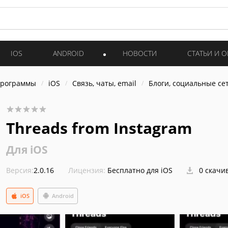
IOS
ANDROID
НОВОСТИ
СТАТЬИ И 
программы
iOS
Связь, чаты, email
Блоги, социальные се
Threads from Instagram
Для iOS
Версия:
2.0.16
Лицензия:
Бесплатно для iOS
0 скачи
iOS
Android