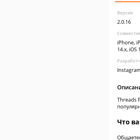
Версия
2.0.16
Совмести
iPhone, iP
14.x, iOS 
Разработ
Instagra
Описан
Threads 
популярн
Что ва
Общаетес