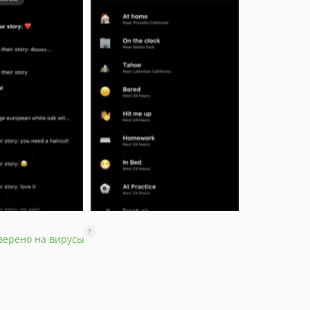
?
верено на вирусы