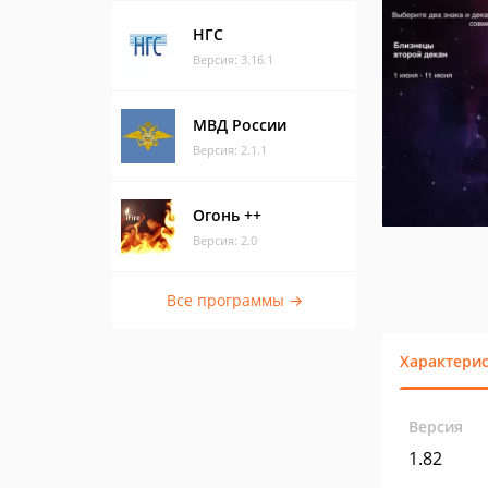
НГС
Версия: 3.16.1
МВД России
Версия: 2.1.1
Огонь ++
Версия: 2.0
Все программы →
Характери
Версия
1.82