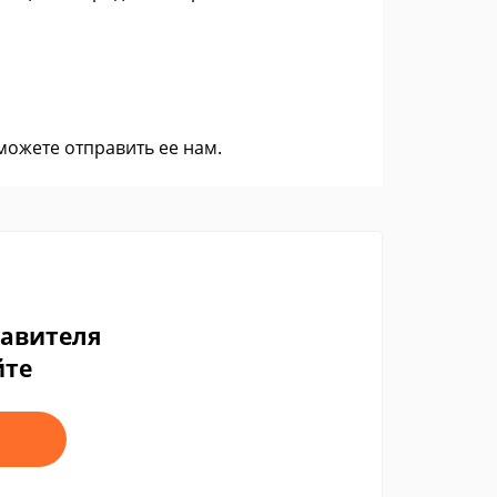
 можете
отправить ее нам
.
тавителя
йте