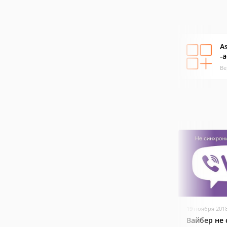
As
-
Ве
19 ноября 201
Вайбер не