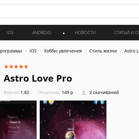
IOS
ANDROID
НОВОСТИ
СТАТЬИ И 
программы
iOS
Хобби, увлечения
Стиль жизни
Astro 
Astro Love Pro
Версия:
1.82
Лицензия:
149 р
2 скачиваний