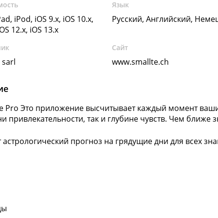
мость
Язык
ad, iPod, iOS 9.x, iOS 10.x,
Русский, Английский, Неме
iOS 12.x, iOS 13.x
чик
Сайт
 sarl
www.smallte.ch
ие
ve Pro Это приложение высчитывает каждый момент ваш
ни привлекательности, так и глубине чувств. Чем ближе 
 астрологический прогноз на грядущие дни для всех знак
цы