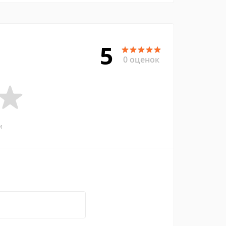
5
0 оценок
и