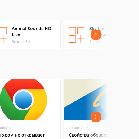
Animal Sounds HD
Sky Live - звёздный
Lite
прогноз
Версия: 3.0
Версия: 1.2.4
юня 2022
20 мая 2022
л хром не открывает
Свойства обозревателя