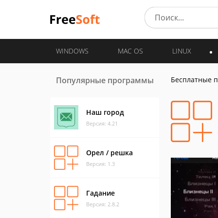
WINDOWS
MAC OS
LINUX
Популярные программы
Бесплатные 
Наш город
Версия: 4.21
Орел / решка
Версия: 1.3
Гадание
Версия: 2.8.2