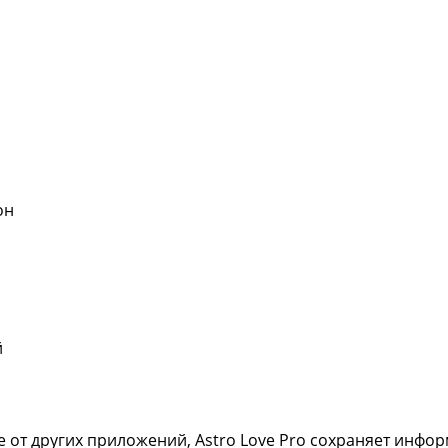
он
й
е от других приложений, Astro Love Pro сохраняет инфо