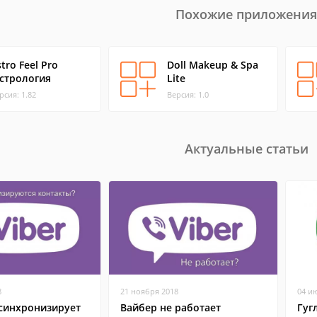
Похожие приложения
tro Feel Pro
Doll Makeup & Spa
астрология
Lite
рсия: 1.82
Версия: 1.0
Актуальные статьи
8
21 ноября 2018
04 и
 синхронизирует
Вайбер не работает
Гуг