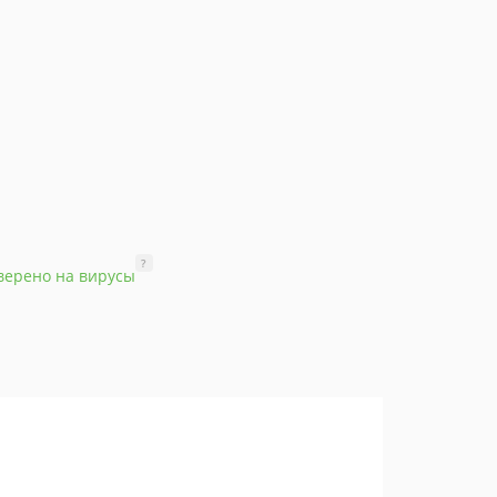
?
верено на вирусы