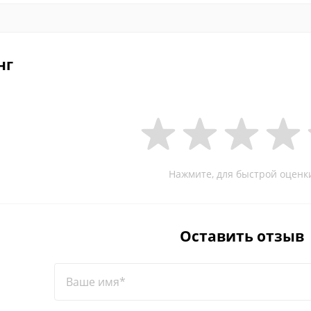
нг
Нажмите, для быстрой оценк
Оставить отзыв
Ваше имя*