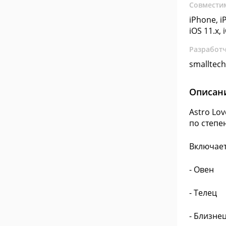
Совмести
iPhone, iP
iOS 11.x, 
Разработ
smalltech
Описан
Astro Lo
по степе
Включает
- Овен
- Телец
- Близне