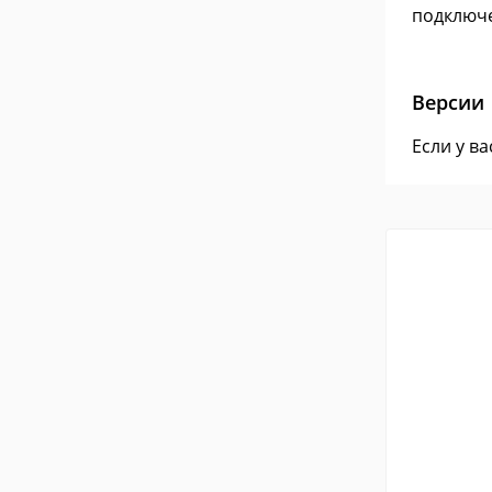
подключе
Версии
Если у в