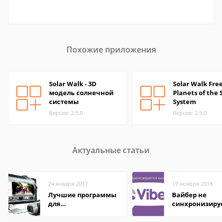
Похожие приложения
Solar Walk - 3D
Solar Walk Free
модель солнечной
Planets of the 
системы
System
Версия: 2.5.0
Версия: 2.5.0
Актуальные статьи
24 января 2017
19 ноября 2018
Лучшие программы
Вайбер не
для
синхронизиру
редактирования
контакты
видео: подробные