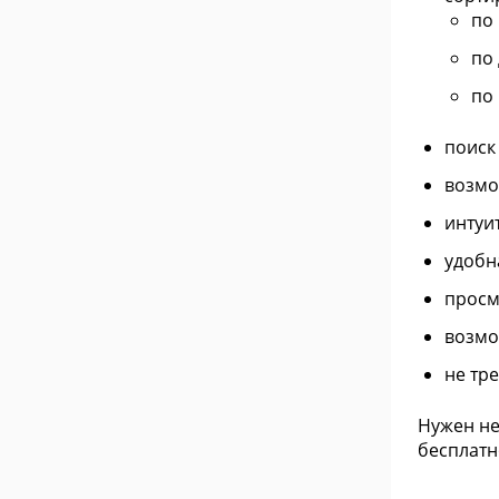
по
по 
по
поиск
возмо
интуи
удобн
просм
возмо
не тре
Нужен не
бесплатн