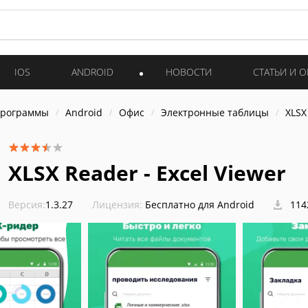
IOS
ANDROID
НОВОСТИ
СТАТЬИ И 
программы
Android
Офис
Электронные таблицы
XLSX
XLSX Reader - Excel Viewer
Версия:
1.3.27
Лицензия:
Бесплатно для Android
114