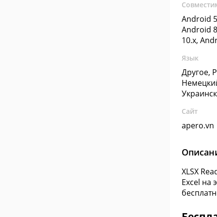
Совмести
Android 5
Android 8
10.x, And
Язык
Другое, 
Немецкий
Украинс
Сайт
apero.vn
Описан
XLSX Rea
Excel на
бесплатн
Беспл