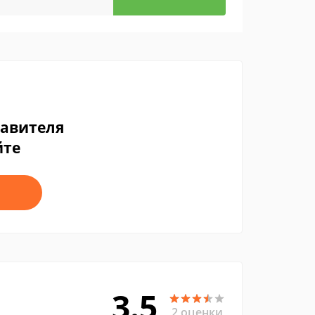
тавителя
йте
3.5
2 оценки