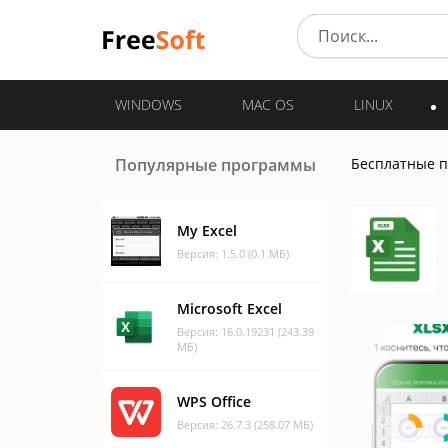
WINDOWS
MAC OS
LINUX
Популярные программы
Бесплатные 
My Excel
Версия: 1.5.0 (0.1 МБ)
Microsoft Excel
Версия: 16.0.19231 (243.39
МБ)
WPS Office
Версия: 26.7.3 (258.07 МБ)