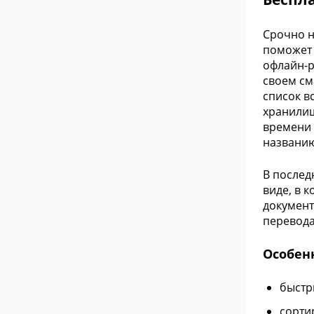
Срочно н
поможет 
офлайн-р
своем см
список в
хранилищ
времени 
названию
В послед
виде, в 
документ
перевода
Особен
быстр
сорти