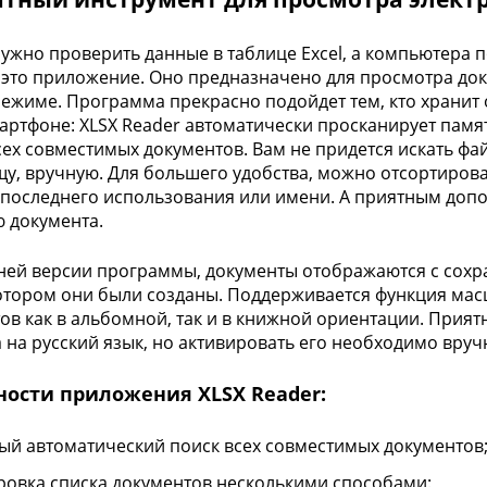
ужно проверить данные в таблице Excel, а компьютера п
это приложение. Оно предназначено для просмотра доку
ежиме. Программа прекрасно подойдет тем, кто хранит
артфоне: XLSX Reader автоматически просканирует памят
сех совместимых документов. Вам не придется искать ф
у, вручную. Для большего удобства, можно отсортироват
последнего использования или имени. А приятным допо
 документа.
ней версии программы, документы отображаются с сохр
котором они были созданы. Поддерживается функция м
ов как в альбомной, так и в книжной ориентации. Прия
 на русский язык, но активировать его необходимо вруч
ности приложения XLSX Reader:
ый автоматический поиск всех совместимых документов
ровка списка документов несколькими способами: