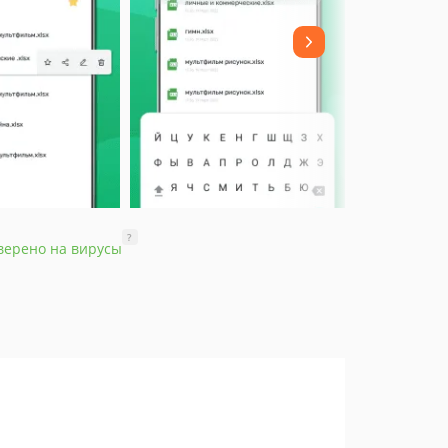
?
верено на вирусы