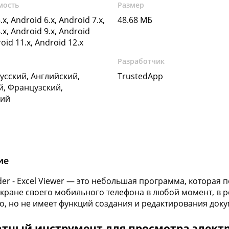
мость
Размер
.x, Android 6.x, Android 7.x,
48.68 МБ
.x, Android 9.x, Android
roid 11.x, Android 12.x
Разработчик
Русский, Английский,
TrustedApp
, Французский,
кий
ие
der - Excel Viewer — это небольшая программа, которая
 экране своего мобильного телефона в любой момент, в 
о, но не имеет функций создания и редактирования доку
атный инструмент для просмотра элект