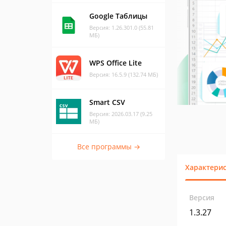
Google Таблицы
Версия: 1.26.301.0 (55.81
МБ)
WPS Office Lite
Версия: 16.5.9 (132.74 МБ)
Smart CSV
Версия: 2026.03.17 (9.25
МБ)
Все программы →
Характери
Версия
1.3.27